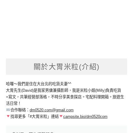
關於大胃米粒(介紹)
哈囉～我們是住在大台北的吃貨夫妻^^
大胃先生(David)是我家男傭兼攝影師，我是米粒小姐(Milly)負責吃貨
+寫文，共筆經營部落格，不時分享美食探店。宅配料理開箱。旅遊生
活日常！
合作聯絡：
dm0520.com@gmail.com
找尋更多「#大胃米粒」連結
campsite.bio/dm0520com