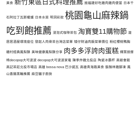
新竹東區日式料理推薦
美食
施福建好吃雞肉雞肉便當
日本千
桃園龜山麻辣鍋
石阿拉丁瓦斯暖爐
日本水菜
明洞彩妝
吃到飽推薦
淘寶雙11購物節
浸泡式咖啡茶包
瀧
居居酒屋環境座位
發起人肉骨茶台灣店菜單
矮仔財滷肉飯菜單價位
粉紅櫻桃鴨胸
肉多多浮誇肉蛋糕
糖村經典鳳梨酥
美味健康鳳梨酥分享
輝葉按摩
椅decopop大可波波 decopop大可波波家電
陳季炸雞北投店
陶瓷冰霸杯
高爺會館
高記茶莊北投市場店
高雄 bossa nova 巴沙諾瓦
高雄青海路美食
鬍鬚林雞腳凍
鳳
山香腸黑輪推薦
麻豆驢子廚房