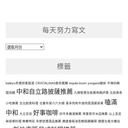
每天努力寫文
每
天
努
標籤
力
寫
文
baileys貝禮詩香甜酒
CRISTALINAS香氛團購
tequila boom
yoogane雞排
不辣的韓
中和自立路披薩推薦
國泡麵
九陽智慧全能萬用鍋評價
北投美食
嗑滿
小吃推薦
台北創意料理
台畜年菜六六大順
喜多肉和牛燒肉居酒屋菜單
中和
好事咖啡
大立百貨
好市多雞湯推薦
寧夏夜市冰品推薦
山上走走
無菜單料理 晚餐時段
年節送禮酒品推薦
廣達香麻油杏鮑菇雞罐頭
捷運台電大樓站