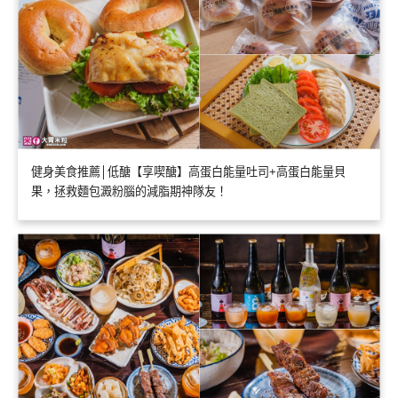
健身美食推薦│低醣【享喫醣】高蛋白能量吐司+高蛋白能量貝
果，拯救麵包澱粉腦的減脂期神隊友！