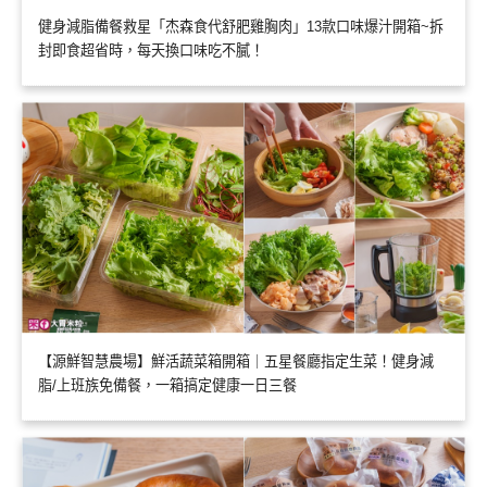
健身減脂備餐救星「杰森食代舒肥雞胸肉」13款口味爆汁開箱~拆
封即食超省時，每天換口味吃不膩！
【源鮮智慧農場】鮮活蔬菜箱開箱｜五星餐廳指定生菜！健身減
脂/上班族免備餐，一箱搞定健康一日三餐