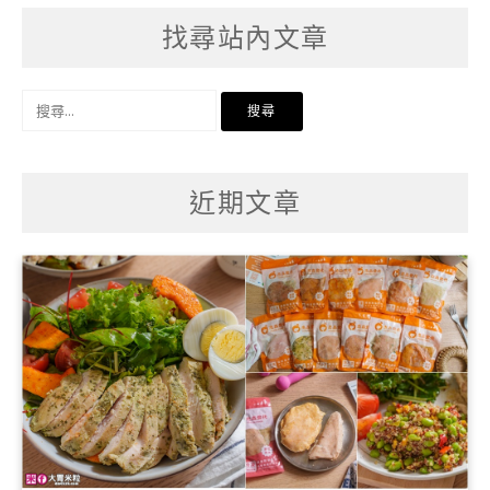
找尋站內文章
搜
尋
關
鍵
字:
近期文章