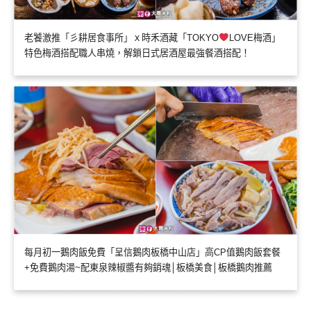
老饕激推「彡耕居食事所」ｘ時禾酒藏「TOKYO
LOVE梅酒」
特色梅酒搭配職人串燒，解鎖日式居酒屋最強餐酒搭配！
每月初一鵝肉飯免費「呈信鵝肉板橋中山店」高CP值鵝肉飯套餐
+免費鵝肉湯~配東泉辣椒醬有夠銷魂│板橋美食│板橋鵝肉推薦