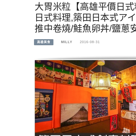
大胃米粒【高雄平價日式
日式料理,築田日本式アイ
推中卷燒/鮭魚卵丼/鹽蔥
MILLY
2016-08-31
高雄美食