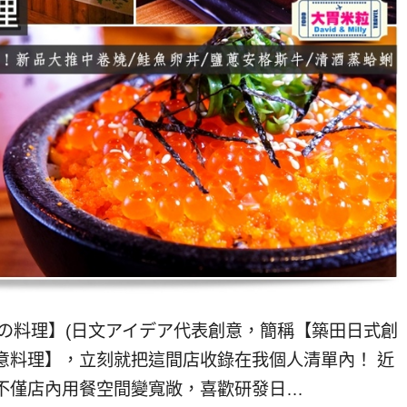
の料理】(日文アイデア代表創意，簡稱【築田日式創
意料理】，立刻就把這間店收錄在我個人清單內！ 近
不僅店內用餐空間變寬敞，喜歡研發日…