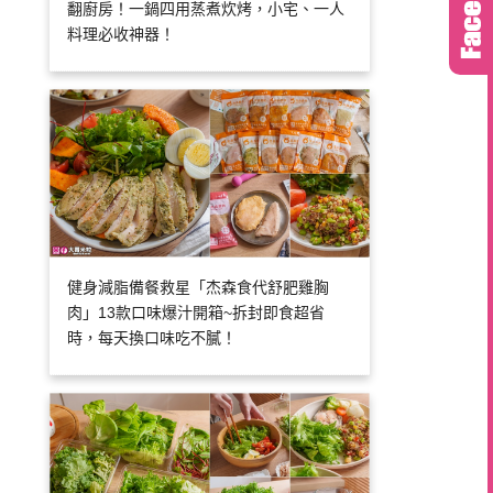
翻廚房！一鍋四用蒸煮炊烤，小宅、一人
料理必收神器！
健身減脂備餐救星「杰森食代舒肥雞胸
肉」13款口味爆汁開箱~拆封即食超省
時，每天換口味吃不膩！