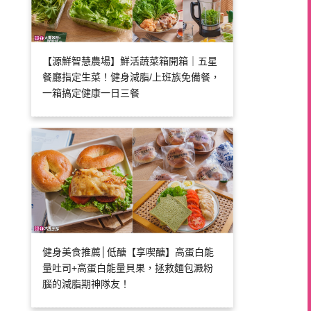
【源鮮智慧農場】鮮活蔬菜箱開箱｜五星
餐廳指定生菜！健身減脂/上班族免備餐，
一箱搞定健康一日三餐
健身美食推薦│低醣【享喫醣】高蛋白能
量吐司+高蛋白能量貝果，拯救麵包澱粉
腦的減脂期神隊友！