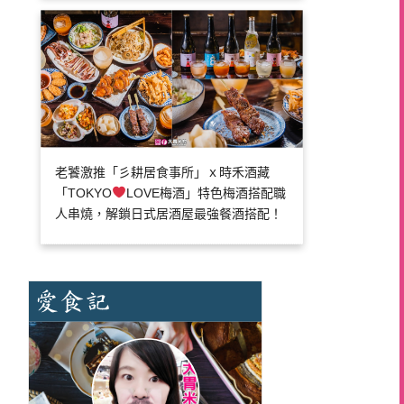
老饕激推「彡耕居食事所」ｘ時禾酒藏
「TOKYO
LOVE梅酒」特色梅酒搭配職
人串燒，解鎖日式居酒屋最強餐酒搭配！