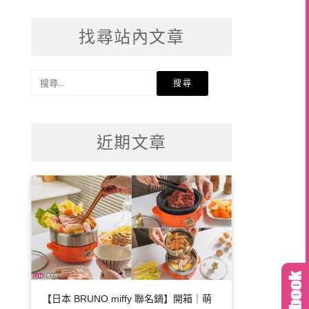
找尋站內文章
搜
尋
關
鍵
近期文章
字:
【日本 BRUNO miffy 聯名鍋】開箱｜萌