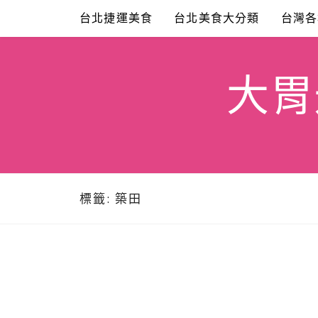
Skip
台北捷運美食
台北美食大分類
台灣各
to
content
大胃米
標籤:
築田