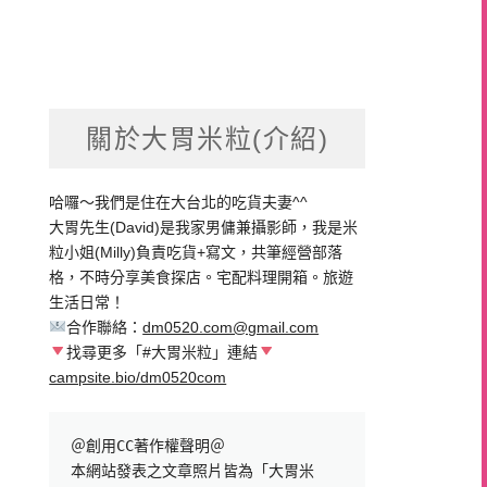
關於大胃米粒(介紹)
哈囉～我們是住在大台北的吃貨夫妻^^
大胃先生(David)是我家男傭兼攝影師，我是米
粒小姐(Milly)負責吃貨+寫文，共筆經營部落
格，不時分享美食探店。宅配料理開箱。旅遊
生活日常！
合作聯絡：
dm0520.com@gmail.com
找尋更多「#大胃米粒」連結
campsite.bio/dm0520com
＠創用CC著作權聲明＠

本網站發表之文章照片皆為「大胃米