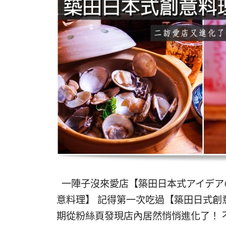
一陣子沒來愛店【築田日本式アイデア
意料理】 記得第一次吃過【築田日式創
期從粉絲頁發現店內居然悄悄進化了！ 