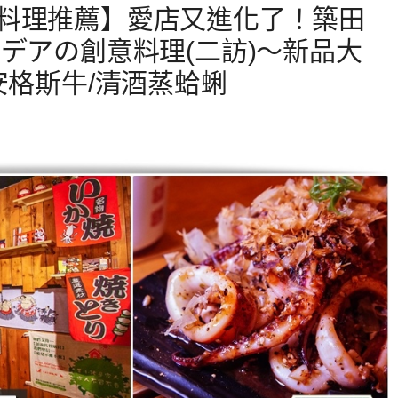
料理推薦】愛店又進化了！築田
デアの創意料理(二訪)～新品大
安格斯牛/清酒蒸蛤蜊