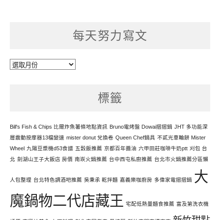
每天努力寫文
每
天
努
標籤
力
寫
文
Bill's Fish & Chips 比爾炸魚薯條地點資訊
Bruno電烤盤 Dowai摺摺鍋
JHT 多功能深
層震動按摩器13檔變速
mister donut 兌換卷
Queen Chef鍋具
不貳光車輪餅 Mister
Wheel
九陽豆漿機d53食譜
五穀飯推薦
京都百年醬油
六甲田莊咖啡牛奶ptt
刈包 台
北
劍湖山王子大飯店 房價
南崁火鍋推薦
台中西屯私廚推薦
台北市火鍋推薦分區懶
大
人包整理
台北特色調酒吧推薦
吳秉承 乾拌麵
嘉義樂咖廚房
多偉家電摺摺鍋
魔鍋物二代店藏王
宅配低熱量麵食推薦
富及第洗衣機