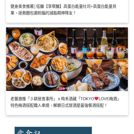
健身美食推薦│低醣【享喫醣】高蛋白能量吐司+高蛋白能量貝
果，拯救麵包澱粉腦的減脂期神隊友！
老饕激推「彡耕居食事所」ｘ時禾酒藏「TOKYO
LOVE梅酒」
特色梅酒搭配職人串燒，解鎖日式居酒屋最強餐酒搭配！