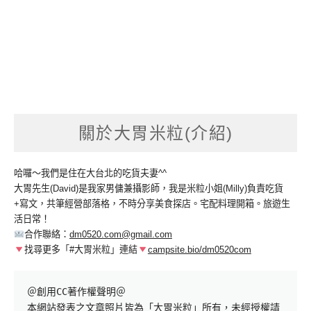
關於大胃米粒(介紹)
哈囉～我們是住在大台北的吃貨夫妻^^
大胃先生(David)是我家男傭兼攝影師，我是米粒小姐(Milly)負責吃貨
+寫文，共筆經營部落格，不時分享美食探店。宅配料理開箱。旅遊生
活日常！
合作聯絡：
dm0520.com@gmail.com
找尋更多「#大胃米粒」連結
campsite.bio/dm0520com
＠創用CC著作權聲明＠

本網站發表之文章照片皆為「大胃米粒」所有，未經授權請