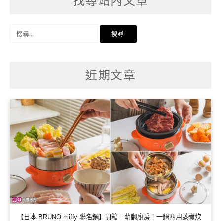
找尋站內文章
搜
尋
關
鍵
字:
近期文章
【日本 BRUNO miffy 聯名鍋】開箱｜萌翻廚房！一鍋四用蒸煮炊