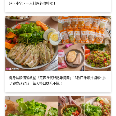
烤，小宅、一人料理必收神器！
健身減脂備餐救星「杰森食代舒肥雞胸肉」13款口味爆汁開箱~拆
封即食超省時，每天換口味吃不膩！