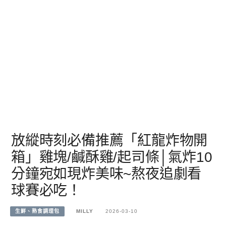
放縱時刻必備推薦「紅龍炸物開
箱」雞塊/鹹酥雞/起司條│氣炸10
分鐘宛如現炸美味~熬夜追劇看
球賽必吃！
生鮮、熟食調理包
MILLY
2026-03-10