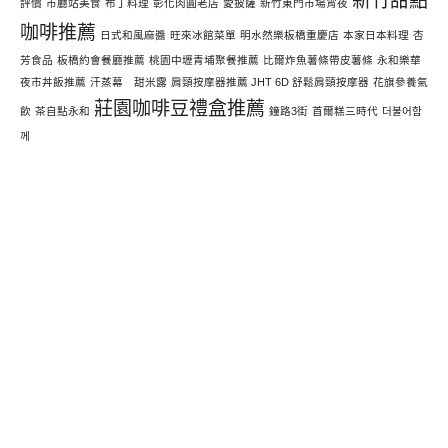
新竹甜點
評價
市廳站美食
布丁料理
彰化肉圓老店
愛披薩
新竹東門市場宵夜
咖啡推薦
日式和風麻醬
旺來冰館菜單
明水然樂板橋重慶店
本家日本料理
杏
芳食品
板橋約會餐廳推薦
桃園中壢青埔聚餐推薦
比爾炸魚薯條帶皮薯條
永和樂華
夜市丼飯推薦
汗蒸幕 甜米露
肩頸按摩器推薦 JHT 6D 舒鬆肩頸按摩器
花旗參養氣
莊園咖啡豆禮盒推薦
飲
茶自點永和
鐘路3街
首爾糕三時代
더불어함
께