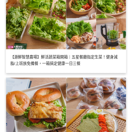
【源鮮智慧農場】鮮活蔬菜箱開箱｜五星餐廳指定生菜！健身減
脂/上班族免備餐，一箱搞定健康一日三餐