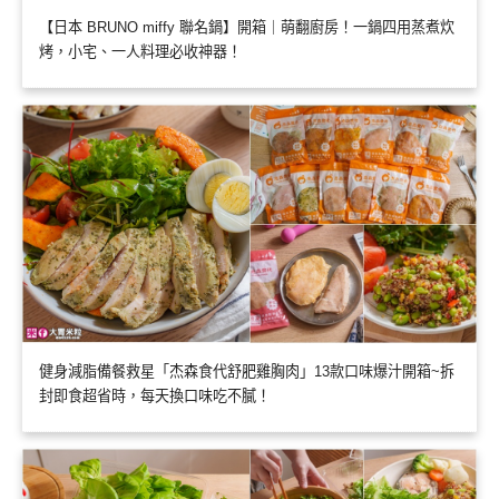
【日本 BRUNO miffy 聯名鍋】開箱｜萌翻廚房！一鍋四用蒸煮炊
烤，小宅、一人料理必收神器！
健身減脂備餐救星「杰森食代舒肥雞胸肉」13款口味爆汁開箱~拆
封即食超省時，每天換口味吃不膩！