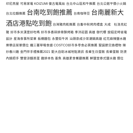
印尼燕屋
可易家電 KOIZUMI 復古電風扇
台北中山區和牛推薦
台北公館平價小火鍋
台南吃到飽推薦
台南麗新大
台北拉麵推薦
台南咖啡豆
酒店港點吃到飽
台灣豬肉乾推薦
台畜中秋烤肉禮盒
大成 杜洛克紅
豬
好市多米漢堡好吃嗎
好市多香蒜排骨酥烤箱
季洋莊園 高雄
御代櫻
旋鈕定時省電
設計
星海食事所菜單
板橋麵包
永豐街牛丼
汕頭泉成沙茶潮鍋高雄
紅花麻辣鹽水雞
樂華店菜單價位
纖三薯草莓食譜 COSTCO好市多零食必買推薦
聖誕節交換禮物
辣
炒春川雞
金門伴手禮推薦2021
鉅大自助冰城地點資訊
長輩生日蛋糕
長輩蛋糕
防燙
內鍋把手
雙營涼麵蒸蛋
雞排本色 墨魚
高雄素食餐廳推薦
鮮鹽堂泰式鹽水雞 價位