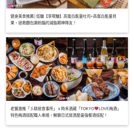
健身美食推薦│低醣【享喫醣】高蛋白能量吐司+高蛋白能量貝
果，拯救麵包澱粉腦的減脂期神隊友！
老饕激推「彡耕居食事所」ｘ時禾酒藏「TOKYO
LOVE梅酒」
特色梅酒搭配職人串燒，解鎖日式居酒屋最強餐酒搭配！