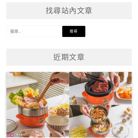
找尋站內文章
搜
尋
關
鍵
字:
近期文章