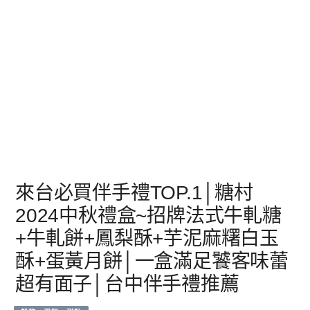
來台必買伴手禮TOP.1│糖村
2024中秋禮盒~招牌法式牛軋糖
+牛軋餅+鳳梨酥+芋泥麻糬白玉
酥+蛋黃月餅│一盒滿足饕客味蕾
超有面子│台中伴手禮推薦