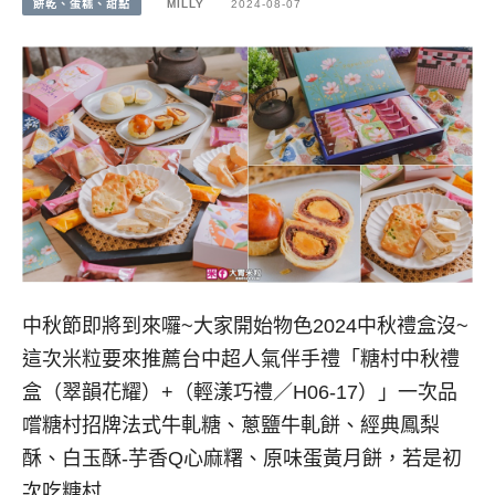
餅乾、蛋糕、甜點
MILLY
2024-08-07
中秋節即將到來囉~大家開始物色2024中秋禮盒沒~
這次米粒要來推薦台中超人氣伴手禮「糖村中秋禮
盒（翠韻花耀）+（輕漾巧禮／H06-17）」一次品
嚐糖村招牌法式牛軋糖、蔥鹽牛軋餅、經典鳳梨
酥、白玉酥-芋香Q心麻糬、原味蛋黃月餅，若是初
次吃糖村…