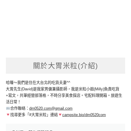
關於大胃米粒(介紹)
哈囉～我們是住在大台北的吃貨夫妻^^
大胃先生(David)是我家男傭兼攝影師，我是米粒小姐(Milly)負責吃貨
+寫文，共筆經營部落格，不時分享美食探店。宅配料理開箱。旅遊生
活日常！
合作聯絡：
dm0520.com@gmail.com
找尋更多「#大胃米粒」連結
campsite.bio/dm0520com