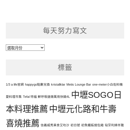
每天努力寫文
每
天
努
標籤
力
寫
文
1/3 a life官網
happygo點數兌換
kristallklar
Metis Lounge Bar
one-meter小白佐料機
中壢SOGO日
愛料理市集
Tefal 特福 鮮呼吸速燉萬用快鍋4L
本料理推薦
中壢元化路和牛壽
喜燒推薦
信義威秀美食艾叻沙
初日號
初魚鐵板燒包廂
匈牙利綿羊豬