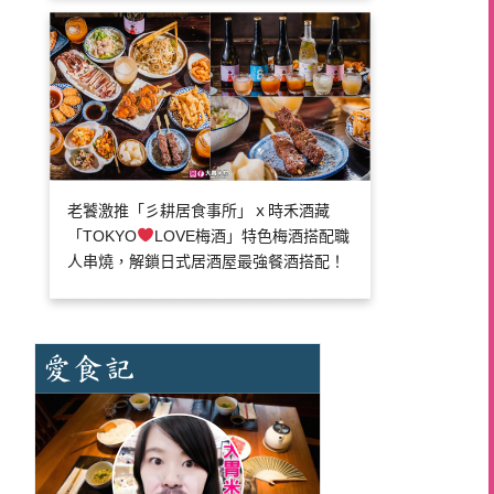
老饕激推「彡耕居食事所」ｘ時禾酒藏
「TOKYO
LOVE梅酒」特色梅酒搭配職
人串燒，解鎖日式居酒屋最強餐酒搭配！