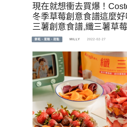
現在就想衝去買爆！Cos
冬季草莓創意食譜這麼好吃！
三薯創意食譜,纖三薯草莓
MILLY
2022-02-27
餅乾、蛋糕、甜點