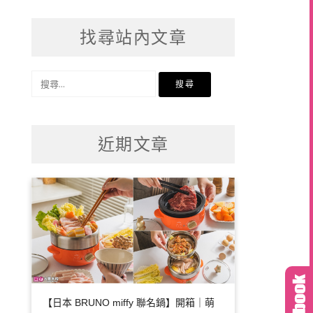
找尋站內文章
搜
尋
關
鍵
近期文章
字:
【日本 BRUNO miffy 聯名鍋】開箱｜萌