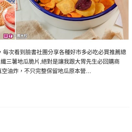
米粒，每次看到臉書社團分享各種好市多必吃必買推薦總
健司 纖三薯地瓜脆片,絕對是讓我跟大胃先生必回購商
真空油炸，不只完整保留地瓜原本營…