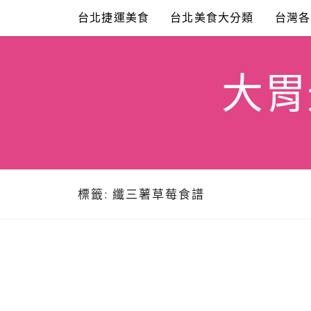
Skip
台北捷運美食
台北美食大分類
台灣各
to
content
大胃米
標籤:
纖三薯草莓食譜