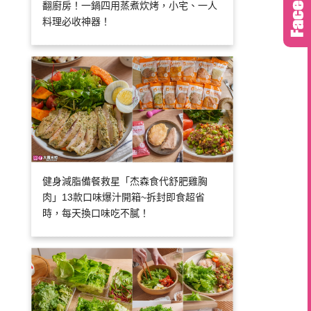
翻廚房！一鍋四用蒸煮炊烤，小宅、一人
料理必收神器！
健身減脂備餐救星「杰森食代舒肥雞胸
肉」13款口味爆汁開箱~拆封即食超省
時，每天換口味吃不膩！