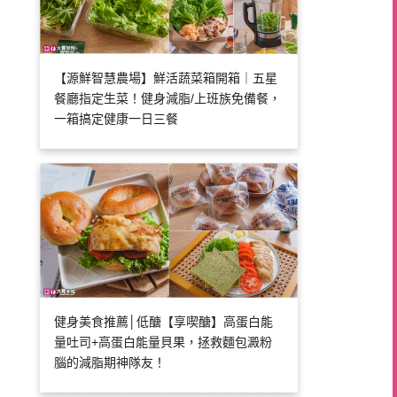
【源鮮智慧農場】鮮活蔬菜箱開箱｜五星
餐廳指定生菜！健身減脂/上班族免備餐，
一箱搞定健康一日三餐
健身美食推薦│低醣【享喫醣】高蛋白能
量吐司+高蛋白能量貝果，拯救麵包澱粉
腦的減脂期神隊友！