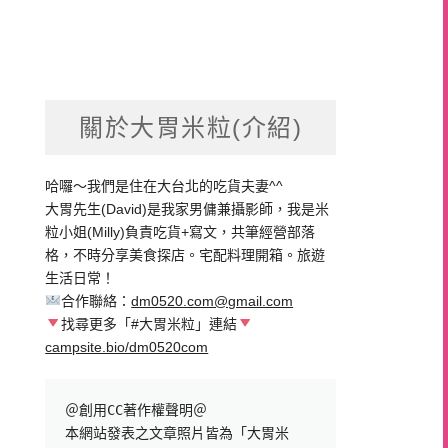
關於大胃米粒(介紹)
哈囉～我們是住在大台北的吃貨夫妻^^
大胃先生(David)是我家男傭兼攝影師，我是米
粒小姐(Milly)負責吃貨+寫文，共筆經營部落
格，不時分享美食探店。宅配料理開箱。旅遊
生活日常！
合作聯絡：
dm0520.com@gmail.com
找尋更多「#大胃米粒」連結
campsite.bio/dm0520com
＠創用CC著作權聲明＠

本網站發表之文章照片皆為「大胃米