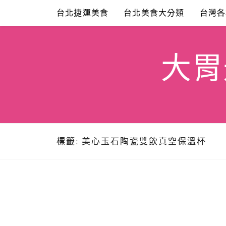
Skip
台北捷運美食
台北美食大分類
台灣各
to
content
大胃米
標籤:
美心玉石陶瓷雙飲真空保溫杯