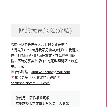
關於大胃米粒(介紹)
哈囉～我們是住在大台北的吃貨夫妻^^
大胃先生(David)是我家男傭兼攝影師，我是米
粒小姐(Milly)負責吃貨+寫文，共筆經營部落
格，不時分享美食探店。宅配料理開箱。旅遊
生活日常！
合作聯絡：
dm0520.com@gmail.com
找尋更多「#大胃米粒」連結
campsite.bio/dm0520com
＠創用CC著作權聲明＠

本網站發表之文章照片皆為「大胃米