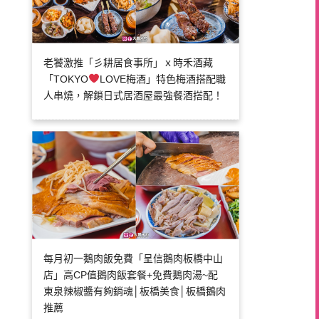
老饕激推「彡耕居食事所」ｘ時禾酒藏
「TOKYO
LOVE梅酒」特色梅酒搭配職
人串燒，解鎖日式居酒屋最強餐酒搭配！
每月初一鵝肉飯免費「呈信鵝肉板橋中山
店」高CP值鵝肉飯套餐+免費鵝肉湯~配
東泉辣椒醬有夠銷魂│板橋美食│板橋鵝肉
推薦