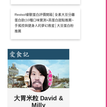
Restsol睿獸蛋白評價開箱│全素大豆分離
蛋白飲(10種口味實測+高蛋白甜點推薦~
手搖控與健身人的夢幻救星│大豆蛋白粉
推薦