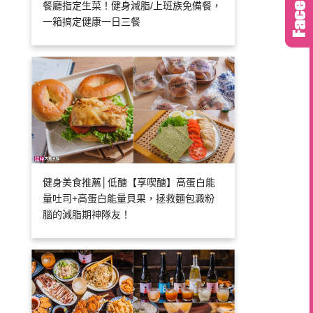
餐廳指定生菜！健身減脂/上班族免備餐，
一箱搞定健康一日三餐
健身美食推薦│低醣【享喫醣】高蛋白能
量吐司+高蛋白能量貝果，拯救麵包澱粉
腦的減脂期神隊友！