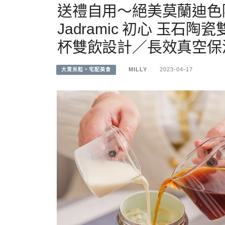
送禮自用～絕美莫蘭迪色陶
Jadramic 初心 玉石陶
杯雙飲設計／長效真空保
MILLY
2023-04-17
大胃米粒。宅配美食