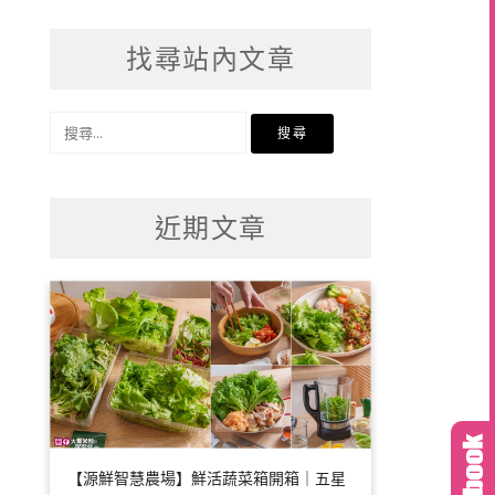
找尋站內文章
搜
尋
關
鍵
近期文章
字:
【源鮮智慧農場】鮮活蔬菜箱開箱｜五星