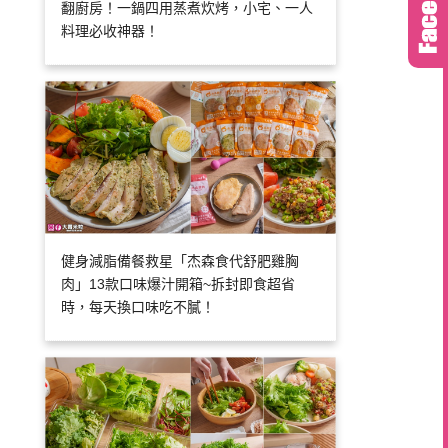
翻廚房！一鍋四用蒸煮炊烤，小宅、一人
料理必收神器！
健身減脂備餐救星「杰森食代舒肥雞胸
肉」13款口味爆汁開箱~拆封即食超省
時，每天換口味吃不膩！