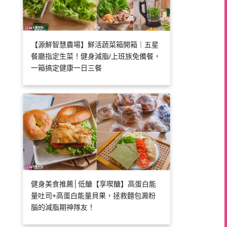
【源鮮智慧農場】鮮活蔬菜箱開箱｜五星
餐廳指定生菜！健身減脂/上班族免備餐，
一箱搞定健康一日三餐
健身美食推薦│低醣【享喫醣】高蛋白能
量吐司+高蛋白能量貝果，拯救麵包澱粉
腦的減脂期神隊友！