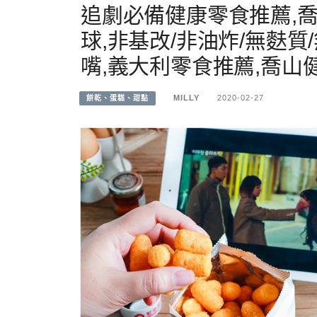
追劇必備健康零食推薦,喬山
球,非基改/非油炸/無麩
嘴,義大利零食推薦,喬山
MILLY
2020-02-27
餅乾、蛋糕、甜點