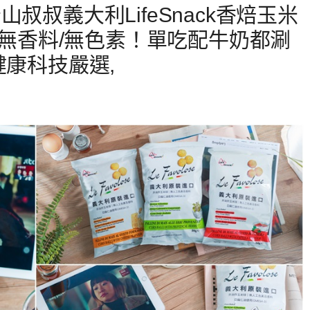
叔叔義大利LifeSnack香焙玉米
質/無香料/無色素！單吃配牛奶都涮
健康科技嚴選,