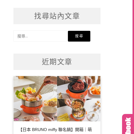
找尋站內文章
搜
尋
關
鍵
近期文章
字:
【日本 BRUNO miffy 聯名鍋】開箱｜萌