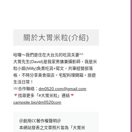
關於大胃米粒(介紹)
哈囉～我們是住在大台北的吃貨夫妻^^
大胃先生(David)是我家男傭兼攝影師，我是米
粒小姐(Milly)負責吃貨+寫文，共筆經營部落
格，不時分享美食探店。宅配料理開箱。旅遊
生活日常！
合作聯絡：
dm0520.com@gmail.com
找尋更多「#大胃米粒」連結
campsite.bio/dm0520com
＠創用CC著作權聲明＠

本網站發表之文章照片皆為「大胃米