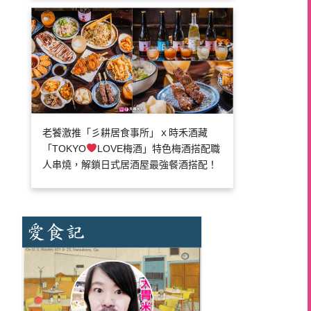
老饕激推「彡耕居食事所」ｘ時禾酒藏
「TOKYO
LOVE梅酒」特色梅酒搭配職
人串燒，解鎖日式居酒屋最強餐酒搭配！