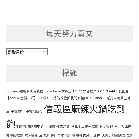
每天努力寫文
每
天
努
標籤
力
寫
文
Bmxmao濾網永久免費送
caffe bene 林森店
LOVIN樂恋腰果
O’V COFFEE裝園豆
【sanlux 台灣三洋】250公升一級能效變頻雙門冰箱(sr-c238bv)
不貳光車輪餅五常
信義區麻辣火鍋吃到
店
中壢和牛
中壢眼鏡行
飽
制霸桃園購物中心
千頌依 韓式炸雞
台北手工餅乾推薦
台北掛包
台北松山區
咖哩飯推薦
吃休錢走 三清洞
吾旺再季
啾哇嘿喲韓式烤肉 東區
天外天精緻火鍋吃到