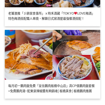
老饕激推「彡耕居食事所」ｘ時禾酒藏「TOKYO
LOVE梅酒」
特色梅酒搭配職人串燒，解鎖日式居酒屋最強餐酒搭配！
每月初一鵝肉飯免費「呈信鵝肉板橋中山店」高CP值鵝肉飯套餐
+免費鵝肉湯~配東泉辣椒醬有夠銷魂│板橋美食│板橋鵝肉推薦