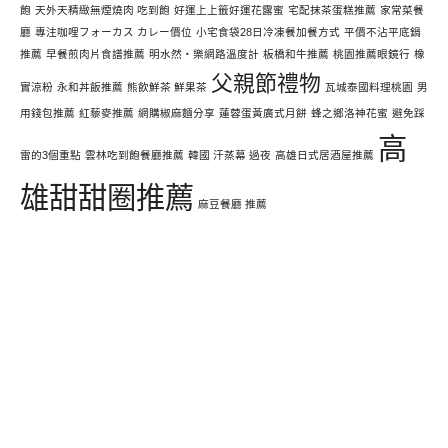
飽
天外天精緻無煙燒肉 吃到飽
好運上上籤好運花露蜜
宅配抹茶蛋糕推薦
家常菜餐
廳
專注咖哩フォーカス カレー價位
小宅食袋28日冷凍餐加餐方式
平價不沾平底鍋
推薦
早餐煎肉片食譜推薦
明水然・樂網路溫度計
板橋和牛推薦
桃園推薦眼鏡行
橡
父親節禮物
實涼粉
永和丼飯推薦
熊飲鮮茶 鮮果茶
瓦城泰國料理桃園
男
用錢包推薦
紅藜麥推薦
網購椒麻麵分享
蓮蓉蛋黃廣式月餅
蜂之鄉洛神花蜜
避免踩
高
雷的3個重點
雲林吃到飽餐廳推薦
韓國 汗蒸幕 過夜
高雄日式居酒屋推薦
雄甜甜圈推薦
麻豆餐廳 推薦