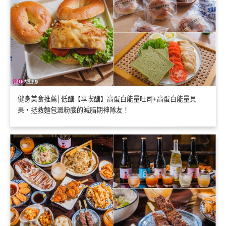
健身美食推薦│低醣【享喫醣】高蛋白能量吐司+高蛋白能量貝
果，拯救麵包澱粉腦的減脂期神隊友！