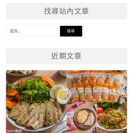
找尋站內文章
搜
尋
關
鍵
字:
近期文章