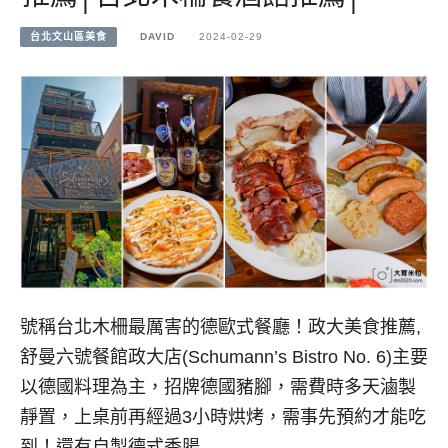
台北文山區美食
DAVID
2024-02-29
號稱台北木柵最厲害的德歐式餐廳！政大美食推薦,
舒曼六號餐館政大店(Schumann’s Bistro No. 6)主要
以德國料理為主，招牌德國豬腳，需費時多天滷製
靜置，上桌前再經過3小時烘烤，需事先預約才能吃
到！還有自製德式香腸…