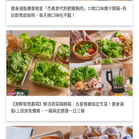
健身減脂備餐救星「杰森食代舒肥雞胸肉」13款口味爆汁開箱~拆
封即食超省時，每天換口味吃不膩！
【源鮮智慧農場】鮮活蔬菜箱開箱｜五星餐廳指定生菜！健身減
脂/上班族免備餐，一箱搞定健康一日三餐