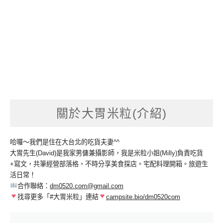
關於大胃米粒(介紹)
哈囉～我們是住在大台北的吃貨夫妻^^
大胃先生(David)是我家男傭兼攝影師，我是米粒小姐(Milly)負責吃貨
+寫文，共筆經營部落格，不時分享美食探店。宅配料理開箱。旅遊生
活日常！
合作聯絡：
dm0520.com@gmail.com
找尋更多「#大胃米粒」連結
campsite.bio/dm0520com