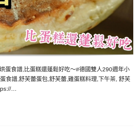
烘蛋食譜,比蛋糕還蓬鬆好吃～#德國雙人290週年小
蕾烘蛋食譜,舒芙蕾蛋包,舒芙蕾,雞蛋糕料理,下午茶, 舒芙
://…