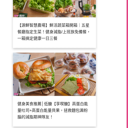
【源鮮智慧農場】鮮活蔬菜箱開箱｜五星
餐廳指定生菜！健身減脂/上班族免備餐，
一箱搞定健康一日三餐
健身美食推薦│低醣【享喫醣】高蛋白能
量吐司+高蛋白能量貝果，拯救麵包澱粉
腦的減脂期神隊友！