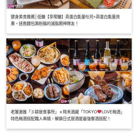
健身美食推薦│低醣【享喫醣】高蛋白能量吐司+高蛋白能量貝
果，拯救麵包澱粉腦的減脂期神隊友！
老饕激推「彡耕居食事所」ｘ時禾酒藏「TOKYO
LOVE梅酒」
特色梅酒搭配職人串燒，解鎖日式居酒屋最強餐酒搭配！