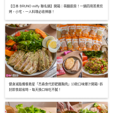
【日本 BRUNO miffy 聯名鍋】開箱｜萌翻廚房！一鍋四用蒸煮炊
烤，小宅、一人料理必收神器！
健身減脂備餐救星「杰森食代舒肥雞胸肉」13款口味爆汁開箱~拆
封即食超省時，每天換口味吃不膩！