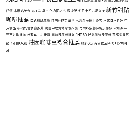
宅配低熱量麵食推薦
富及第洗衣機
新竹甜點
評價
市廳站美食
布丁料理
彰化肉圓老店
愛披薩
新竹東門市場宵夜
咖啡推薦
日式和風麻醬
旺來冰館菜單
明水然樂板橋重慶店
本家日本料理
杏
芳食品
板橋約會餐廳推薦
桃園中壢青埔聚餐推薦
比爾炸魚薯條帶皮薯條
永和樂華
夜市丼飯推薦
汗蒸幕 甜米露
肩頸按摩器推薦 JHT 6D 舒鬆肩頸按摩器
花旗參養氣
莊園咖啡豆禮盒推薦
飲
茶自點永和
鐘路3街
首爾糕三時代
더불어함
께