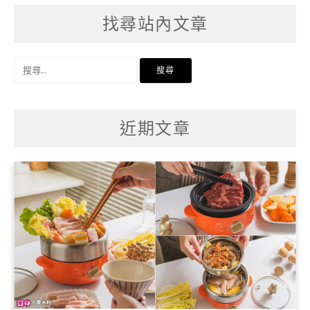
找尋站內文章
搜
尋
關
鍵
字:
近期文章