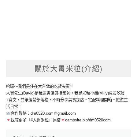
關於大胃米粒(介紹)
哈囉～我們是住在大台北的吃貨夫妻^^
大胃先生(David)是我家男傭兼攝影師，我是米粒小姐(Milly)負責吃貨
+寫文，共筆經營部落格，不時分享美食探店。宅配料理開箱。旅遊生
活日常！
合作聯絡：
dm0520.com@gmail.com
找尋更多「#大胃米粒」連結
campsite.bio/dm0520com