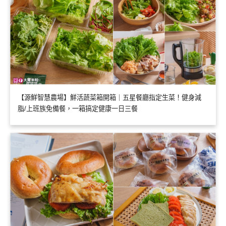
【源鮮智慧農場】鮮活蔬菜箱開箱｜五星餐廳指定生菜！健身減
脂/上班族免備餐，一箱搞定健康一日三餐