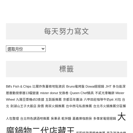
每天努力寫文
每
天
努
標籤
力
寫
文
Bill's Fish & Chips 比爾炸魚薯條地點資訊
Bruno電烤盤 Dowai摺摺鍋
JHT 多功能深
層震動按摩器13檔變速
mister donut 兌換卷
Queen Chef鍋具
不貳光車輪餅 Mister
Wheel
九陽豆漿機d53食譜
五穀飯推薦
京都百年醬油
六甲田莊咖啡牛奶ptt
刈包 台
北
劍湖山王子大飯店 房價
南崁火鍋推薦
台中西屯私廚推薦
台北市火鍋推薦分區懶
大
人包整理
台北特色調酒吧推薦
吳秉承 乾拌麵
嘉義樂咖廚房
多偉家電摺摺鍋
魔鍋物二代店藏王