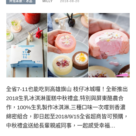
沖泡茶飲、冰品
MILLY
2018-08-20
全省7-11也能吃到高雄旗山 枝仔冰城囉！全新推出
2018生乳冰淇淋蛋糕中秋禮盒,特別與屏東酪農合
作，100%生乳製作冰淇淋,三種口味一次嚐到香濃
綿密組合，即日起至2018/9/15全省超商皆可預購，
中秋禮盒送給長輩親戚同事，一起感受幸福…