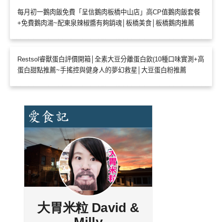
每月初一鵝肉飯免費「呈信鵝肉板橋中山店」高CP值鵝肉飯套餐
+免費鵝肉湯~配東泉辣椒醬有夠銷魂│板橋美食│板橋鵝肉推薦
Restsol睿獸蛋白評價開箱│全素大豆分離蛋白飲(10種口味實測+高
蛋白甜點推薦~手搖控與健身人的夢幻救星│大豆蛋白粉推薦