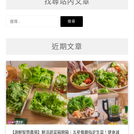
找尋站內文章
搜
尋
關
鍵
字:
近期文章
【源鮮智慧農場】鮮活蔬菜箱開箱｜五星餐廳指定生菜！健身減