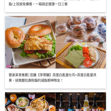
脂/上班族免備餐，一箱搞定健康一日三餐
健身美食推薦│低醣【享喫醣】高蛋白能量吐司+高蛋白能量貝
果，拯救麵包澱粉腦的減脂期神隊友！