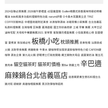
寫
文
2024全聯必買推薦
2026端午節禮盒
d2惡魔蛋糕
Guillen噴霧式蒜香風味特級初榨橄
欖油
ikiiki和風多功能料理鍋特色功能
narumi評價
O卡桑木耳露黃立丞
TRIZ
COFFEE樹林店
中壢藝術館附近美食
冰滴咖啡源由
冰箱常備小菜推薦
台北信義區
私廚料理推薦
台灣咖喱 巨無霸
嘉鴻遊艇
國王你好曲奇餅
土城 早餐 推薦
大甲王記
滷味宅配
天母和牛餐廳推薦2021
安宰賢
客製彌月禮盒推薦
小包裝果乾心得
彭園便
板橋小吃
枕頭推薦
當
愛煮家
新加坡必吃
民奉牧場
汕頭泉成
火鍋
派對零食推薦
烤雞軟骨
牛車水
硬咖啡耶加雪菲濾掛咖啡特色介紹 CAFEIN硬
咖啡 源友企業
第九站火鍋
舒眠博士打氣枕開箱
藏王鍋物天母店
諾曼第奶油
豬五花
辛巴適
貓空貓茶町
貓茶町價格
蔥肉串
賈Bar 熱壓土司
麻辣鍋台北信義區店
鈺善閣素養生懷石料理台北
饒河街 胡椒餅
高雄咖哩飯推薦
黑沃防彈咖啡超商