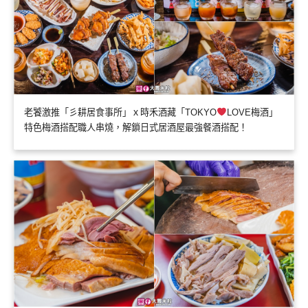
老饕激推「彡耕居食事所」ｘ時禾酒藏「TOKYO
LOVE梅酒」
特色梅酒搭配職人串燒，解鎖日式居酒屋最強餐酒搭配！