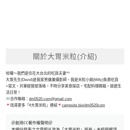
關於大胃米粒(介紹)
哈囉～我們是住在大台北的吃貨夫妻^^
大胃先生(David)是我家男傭兼攝影師，我是米粒小姐(Milly)負責吃貨
+寫文，共筆經營部落格，不時分享美食探店。宅配料理開箱。旅遊生
活日常！
合作聯絡：
dm0520.com@gmail.com
找尋更多「#大胃米粒」連結
campsite.bio/dm0520com
＠創用CC著作權聲明＠

本網站發表之文章照片皆為「大胃米粒」所有，未經授權請