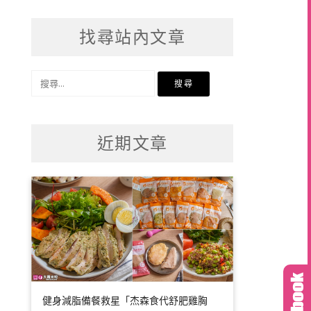
找尋站內文章
搜
尋
關
鍵
近期文章
字:
健身減脂備餐救星「杰森食代舒肥雞胸