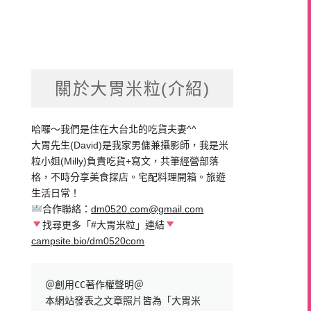
關於大胃米粒(介紹)
哈囉～我們是住在大台北的吃貨夫妻^^
大胃先生(David)是我家男傭兼攝影師，我是米
粒小姐(Milly)負責吃貨+寫文，共筆經營部落
格，不時分享美食探店。宅配料理開箱。旅遊
生活日常！
合作聯絡：
dm0520.com@gmail.com
找尋更多「#大胃米粒」連結
campsite.bio/dm0520com
＠創用CC著作權聲明＠

本網站發表之文章照片皆為「大胃米