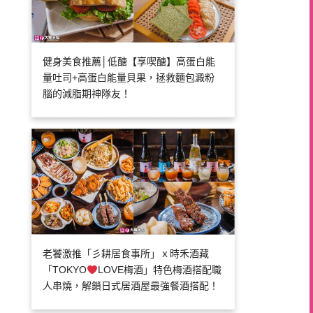
健身美食推薦│低醣【享喫醣】高蛋白能
量吐司+高蛋白能量貝果，拯救麵包澱粉
腦的減脂期神隊友！
老饕激推「彡耕居食事所」ｘ時禾酒藏
「TOKYO
LOVE梅酒」特色梅酒搭配職
人串燒，解鎖日式居酒屋最強餐酒搭配！