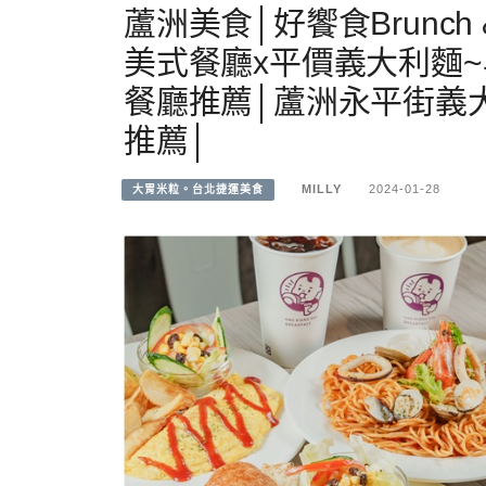
蘆洲美食│好饗食Brunch 
美式餐廳x平價義大利麵
餐廳推薦│蘆洲永平街義
推薦│
MILLY
2024-01-28
大胃米粒。台北捷運美食