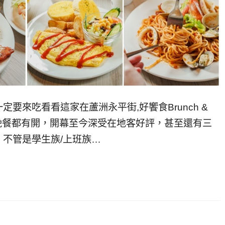
要來吃看看這家在蘆洲永平街,好饗食Brunch &
午晚餐都有開，開幕至今深受在地客好評，甚至還有三
不管是學生族/上班族…