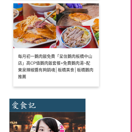
每月初一鵝肉飯免費「呈信鵝肉板橋中山
店」高CP值鵝肉飯套餐+免費鵝肉湯~配
東泉辣椒醬有夠銷魂│板橋美食│板橋鵝肉
推薦