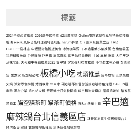
天
努
標籤
力
寫
文
2024全聯必買推薦
2026端午節禮盒
d2惡魔蛋糕
Guillen噴霧式蒜香風味特級初榨橄
欖油
ikiiki和風多功能料理鍋特色功能
narumi評價
O卡桑木耳露黃立丞
TRIZ
COFFEE樹林店
中壢藝術館附近美食
冰滴咖啡源由
冰箱常備小菜推薦
台北信義區
私廚料理推薦
台灣咖喱 巨無霸
嘉鴻遊艇
國王你好曲奇餅
土城 早餐 推薦
大甲王記
滷味宅配
天母和牛餐廳推薦2021
安宰賢
客製彌月禮盒推薦
小包裝果乾心得
彭園便
板橋小吃
枕頭推薦
當
愛煮家
新加坡必吃
民奉牧場
汕頭泉成
火鍋
派對零食推薦
烤雞軟骨
牛車水
硬咖啡耶加雪菲濾掛咖啡特色介紹 CAFEIN硬
咖啡 源友企業
第九站火鍋
舒眠博士打氣枕開箱
藏王鍋物天母店
諾曼第奶油
豬五花
辛巴適
貓空貓茶町
貓茶町價格
蔥肉串
賈Bar 熱壓土司
麻辣鍋台北信義區店
鈺善閣素養生懷石料理台北
饒河街 胡椒餅
高雄咖哩飯推薦
黑沃防彈咖啡超商