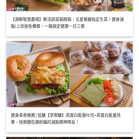
【源鮮智慧農場】鮮活蔬菜箱開箱｜五星餐廳指定生菜！健身減
脂/上班族免備餐，一箱搞定健康一日三餐
健身美食推薦│低醣【享喫醣】高蛋白能量吐司+高蛋白能量貝
果，拯救麵包澱粉腦的減脂期神隊友！