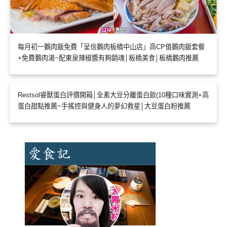
每月初一鵝肉飯免費「呈信鵝肉板橋中山店」高CP值鵝肉飯套餐
+免費鵝肉湯~配東泉辣椒醬有夠銷魂│板橋美食│板橋鵝肉推薦
Restsol睿獸蛋白評價開箱│全素大豆分離蛋白飲(10種口味實測+高
蛋白甜點推薦~手搖控與健身人的夢幻救星│大豆蛋白粉推薦