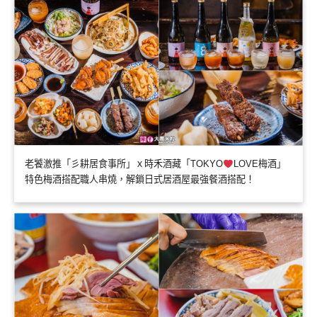
老饕激推「彡耕居食事所」ｘ時禾酒藏「TOKYO
LOVE梅酒」
特色梅酒搭配職人串燒，解鎖日式居酒屋最強餐酒搭配！