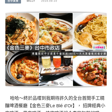
台中美食
MILLY
2016-09-10
哈哈～終於品嚐到我期待許久的全台首間手工精
釀啤酒餐廳【金色三麥Le Blé d’Or】， 招牌經典小