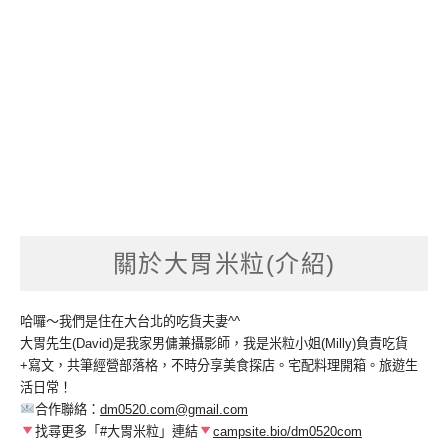
關於大胃米粒(介紹)
哈囉～我們是住在大台北的吃貨夫妻^^
大胃先生(David)是我家男傭兼攝影師，我是米粒小姐(Milly)負責吃貨
+寫文，共筆經營部落格，不時分享美食探店。宅配料理開箱。旅遊生
活日常！
合作聯絡：
dm0520.com@gmail.com
找尋更多「#大胃米粒」連結
campsite.bio/dm0520com