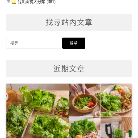
台北美食大分類 (381)
找尋站內文章
搜
尋
關
鍵
字:
近期文章