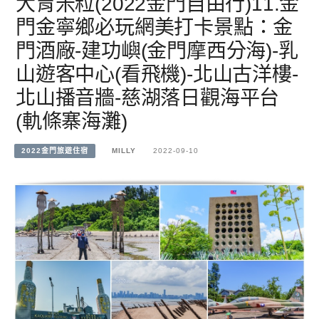
大胃米粒(2022金門自由行)11.金
門金寧鄉必玩網美打卡景點：金
門酒廠-建功嶼(金門摩西分海)-乳
山遊客中心(看飛機)-北山古洋樓-
北山播音牆-慈湖落日觀海平台
(軌條寨海灘)
2022金門旅遊住宿
MILLY
2022-09-10