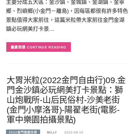
主要分成五大區：金沙鎮、金城鎮、金湖鎮、金寧
鄉、烈嶼鄉(小金門－離島)，因每區都很有許多特色
景點值得大家前往，這篇米粒帶大家前往金門金湖
鎮必玩網美打卡景…
CONTINUE READING
大胃米粒(2022金門自由行)09.金
門金沙鎮必玩網美打卡景點：獅
山炮戰所-山后民俗村-沙美老街
(金門小摩洛哥)-陽翟老街(電影-
軍中樂園拍攝景點)
2022金門旅遊住宿
MILLY
2022-09-10