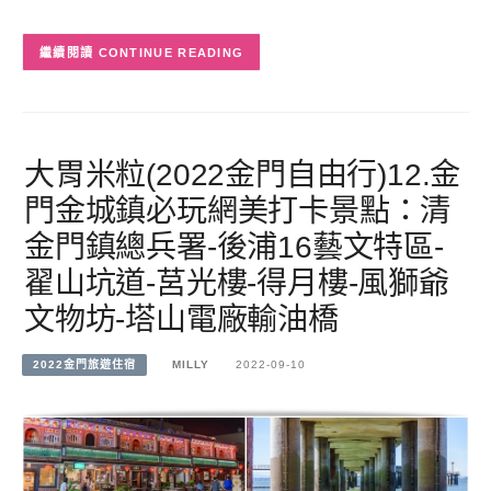
CONTINUE READING
大胃米粒(2022金門自由行)12.金
門金城鎮必玩網美打卡景點：清
金門鎮總兵署-後浦16藝文特區-
翟山坑道-莒光樓-得月樓-風獅爺
文物坊-塔山電廠輸油橋
2022金門旅遊住宿
MILLY
2022-09-10