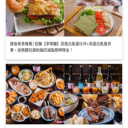
健身美食推薦│低醣【享喫醣】高蛋白能量吐司+高蛋白能量貝
果，拯救麵包澱粉腦的減脂期神隊友！