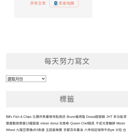
每天努力寫文
每
天
努
標籤
力
寫
文
Bill's Fish & Chips 比爾炸魚薯條地點資訊
Bruno電烤盤 Dowai摺摺鍋
JHT 多功能深
層震動按摩器13檔變速
mister donut 兌換卷
Queen Chef鍋具
不貳光車輪餅 Mister
Wheel
九陽豆漿機d53食譜
五穀飯推薦
京都百年醬油
六甲田莊咖啡牛奶ptt
刈包 台