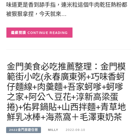
味道更是香到舔手指，連米粒這個牛肉乾狂熱粉都
被狠狠拿捏，今天就來…
CONTINUE READING
金門美食必吃推薦整理：金門模
範街小吃(永春廣東粥+巧味香蚵
仔麵線+肉羹麵+吾家蚵嗲+蚵嗲
之家+阿公ㄟ豆花+淳新高梁蛋
捲)+佑昇鍋貼+山西拌麵+青草地
鮮乳冰棒+海燕窩＋毛澤東奶茶
2022金門旅遊住宿
MILLY
2022-09-10