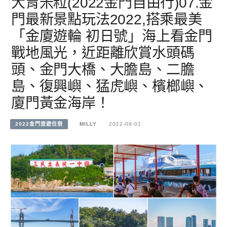
大胃米粒(2022金門自由行)07.金
門最新景點玩法2022,搭乘最美
「金廈遊輪 初日號」海上看金門
戰地風光，近距離欣賞水頭碼
頭、金門大橋、大膽島、二膽
島、復興嶼、猛虎嶼、檳榔嶼、
廈門黃金海岸！
2022金門旅遊住宿
MILLY
2022-08-01