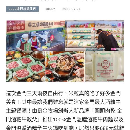
2022金門旅遊住宿
MILLY
2022-07-31
這次金門三天兩夜自由行，米粒真的吃了好多金門
美食！其中最讓我們難忘就是這家金門最大酒糟牛
主題餐廳！由良金牧場創辦人新品牌「圓頭肉乾 金
門酒糟牛教父」推出100%金門溫體酒糟牛肉麵以及
金門溫體酒糟全牛火鍋吃到飽，居然只要688元就能