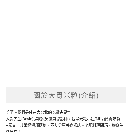
關於大胃米粒(介紹)
哈囉～我們是住在大台北的吃貨夫妻^^
大胃先生(David)是我家男傭兼攝影師，我是米粒小姐(Milly)負責吃貨
+寫文，共筆經營部落格，不時分享美食探店。宅配料理開箱。旅遊生
活日常！