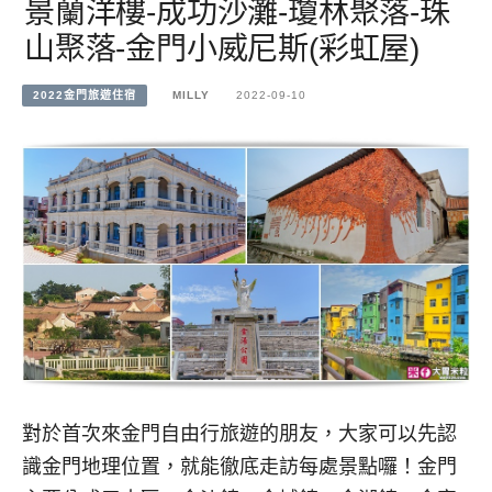
景蘭洋樓-成功沙灘-瓊林聚落-珠
山聚落-金門小威尼斯(彩虹屋)
2022金門旅遊住宿
MILLY
2022-09-10
對於首次來金門自由行旅遊的朋友，大家可以先認
識金門地理位置，就能徹底走訪每處景點囉！金門