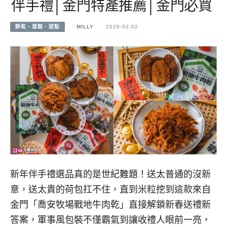
伴手禮│金門特產推薦│金門必買
餅乾、蛋糕、甜點
MILLY
2026-02-02
新年伴手禮選品真的是世紀難題！送太普通的沒新
意，送太貴的荷包扛不住，直到米粒挖到這款來自
金門「喬安牧場戰地牛肉乾」直接解鎖新春送禮新
答案，軍事風包裝不僅霸氣到讓收禮人眼前一亮，