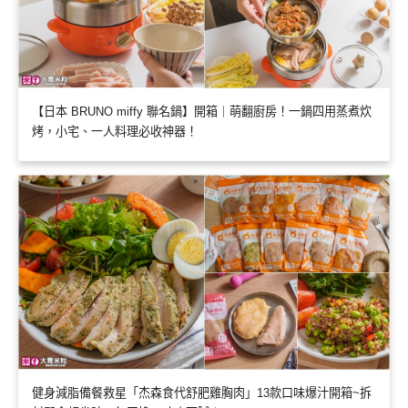
【日本 BRUNO miffy 聯名鍋】開箱｜萌翻廚房！一鍋四用蒸煮炊
烤，小宅、一人料理必收神器！
健身減脂備餐救星「杰森食代舒肥雞胸肉」13款口味爆汁開箱~拆