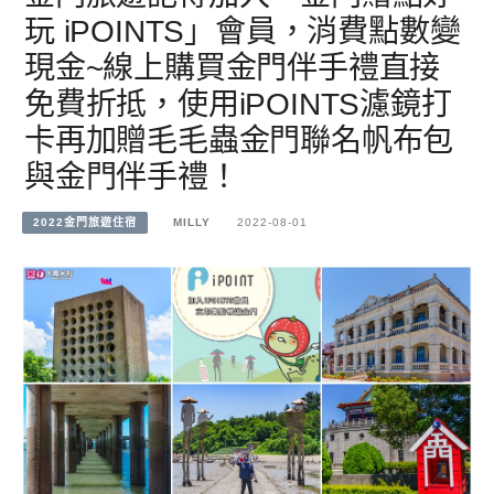
玩 iPOINTS」會員，消費點數變
現金~線上購買金門伴手禮直接
免費折抵，使用iPOINTS濾鏡打
卡再加贈毛毛蟲金門聯名帆布包
與金門伴手禮！
2022金門旅遊住宿
MILLY
2022-08-01