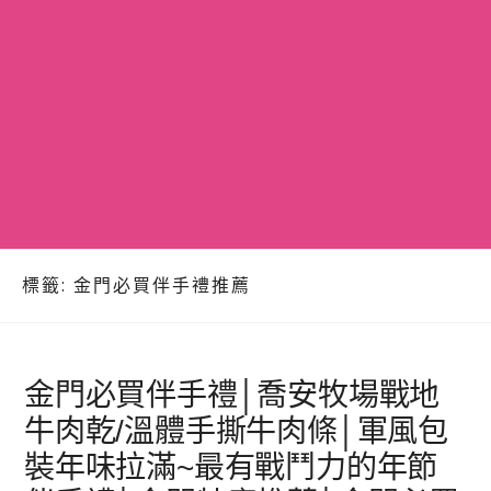
標籤:
金門必買伴手禮推薦
金門必買伴手禮│喬安牧場戰地
牛肉乾/溫體手撕牛肉條│軍風包
裝年味拉滿~最有戰鬥力的年節