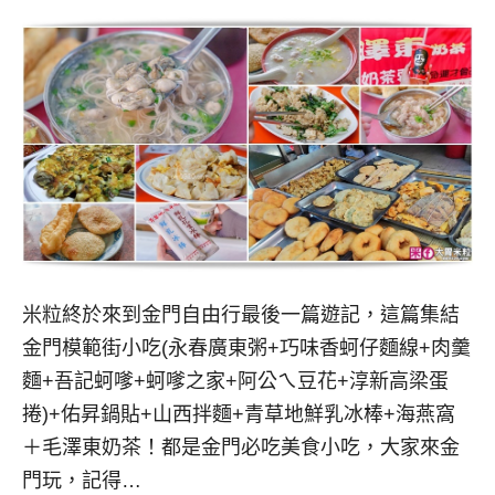
米粒終於來到金門自由行最後一篇遊記，這篇集結
金門模範街小吃(永春廣東粥+巧味香蚵仔麵線+肉羹
麵+吾記蚵嗲+蚵嗲之家+阿公ㄟ豆花+淳新高梁蛋
捲)+佑昇鍋貼+山西拌麵+青草地鮮乳冰棒+海燕窩
＋毛澤東奶茶！都是金門必吃美食小吃，大家來金
門玩，記得…