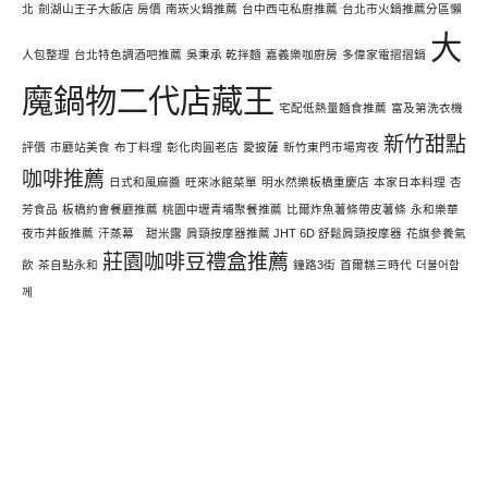
北
劍湖山王子大飯店 房價
南崁火鍋推薦
台中西屯私廚推薦
台北市火鍋推薦分區懶
大
人包整理
台北特色調酒吧推薦
吳秉承 乾拌麵
嘉義樂咖廚房
多偉家電摺摺鍋
魔鍋物二代店藏王
宅配低熱量麵食推薦
富及第洗衣機
新竹甜點
評價
市廳站美食
布丁料理
彰化肉圓老店
愛披薩
新竹東門市場宵夜
咖啡推薦
日式和風麻醬
旺來冰館菜單
明水然樂板橋重慶店
本家日本料理
杏
芳食品
板橋約會餐廳推薦
桃園中壢青埔聚餐推薦
比爾炸魚薯條帶皮薯條
永和樂華
夜市丼飯推薦
汗蒸幕 甜米露
肩頸按摩器推薦 JHT 6D 舒鬆肩頸按摩器
花旗參養氣
莊園咖啡豆禮盒推薦
飲
茶自點永和
鐘路3街
首爾糕三時代
더불어함
께