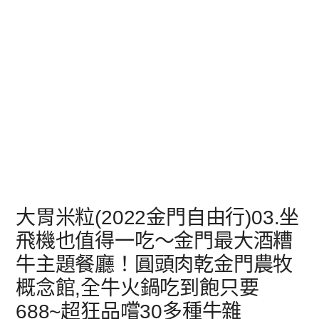
大胃米粒(2022金門自由行)03.坐
飛機也值得一吃～金門最大酒糟
牛主題餐廳！圓頭肉乾金門農牧
概念館,全牛火鍋吃到飽只要
688~超狂品嚐30多種牛雜