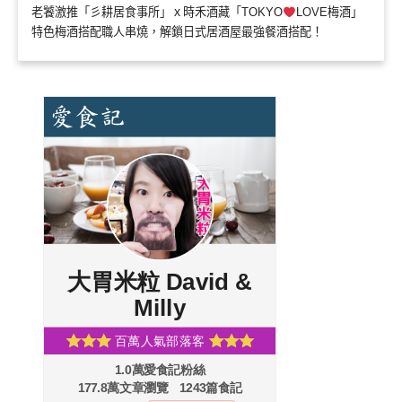
老饕激推「彡耕居食事所」ｘ時禾酒藏「TOKYO
LOVE梅酒」
特色梅酒搭配職人串燒，解鎖日式居酒屋最強餐酒搭配！