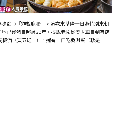
早味點心「炸雙胞胎」，這次來基隆一日遊特別來朝
地已經熱賣超過50年，據說老闆從發財車賣到有店
銅板價（買五送一），還有一口吃發財蛋（就是…