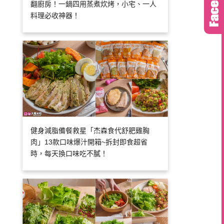
翻廚房！一鍋四用蒸煮炊烤，小宅、一人
料理必收神器！
健身減脂備餐救星「杰森食代舒肥雞胸
肉」13款口味爆汁開箱~拆封即食超省
時，每天換口味吃不膩！