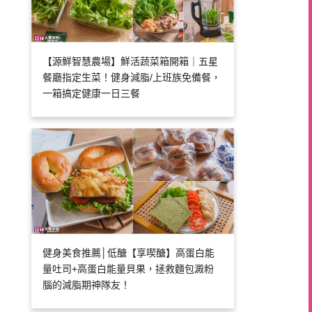
【源鮮智慧農場】鮮活蔬菜箱開箱｜五星
餐廳指定生菜！健身減脂/上班族免備餐，
一箱搞定健康一日三餐
健身美食推薦│低醣【享喫醣】高蛋白能
量吐司+高蛋白能量貝果，拯救麵包澱粉
腦的減脂期神隊友！