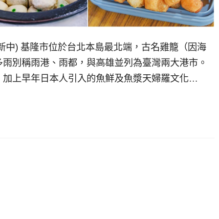
新中) 基隆市位於台北本島最北端，古名雞籠（因海
多雨別稱雨港、雨都，與高雄並列為臺灣兩大港市。
，加上早年日本人引入的魚鮮及魚漿天婦羅文化…