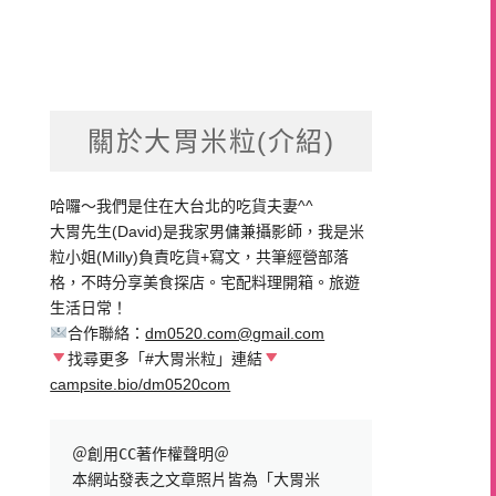
關於大胃米粒(介紹)
哈囉～我們是住在大台北的吃貨夫妻^^
大胃先生(David)是我家男傭兼攝影師，我是米
粒小姐(Milly)負責吃貨+寫文，共筆經營部落
格，不時分享美食探店。宅配料理開箱。旅遊
生活日常！
合作聯絡：
dm0520.com@gmail.com
找尋更多「#大胃米粒」連結
campsite.bio/dm0520com
＠創用CC著作權聲明＠

本網站發表之文章照片皆為「大胃米