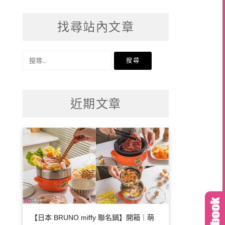
找尋站內文章
搜
尋
關
鍵
近期文章
字:
【日本 BRUNO miffy 聯名鍋】開箱｜萌