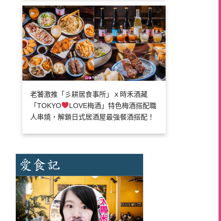
老饕激推「彡耕居食事所」ｘ時禾酒藏
「TOKYO
LOVE梅酒」特色梅酒搭配職
人串燒，解鎖日式居酒屋最強餐酒搭配！