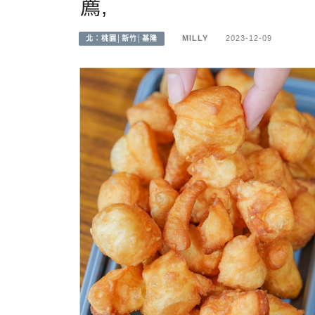
薦,
MILLY
2023-12-09
北：桃園│新竹│基隆