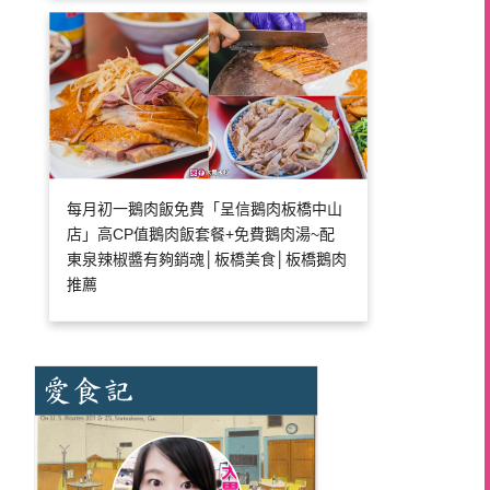
每月初一鵝肉飯免費「呈信鵝肉板橋中山
店」高CP值鵝肉飯套餐+免費鵝肉湯~配
東泉辣椒醬有夠銷魂│板橋美食│板橋鵝肉
推薦