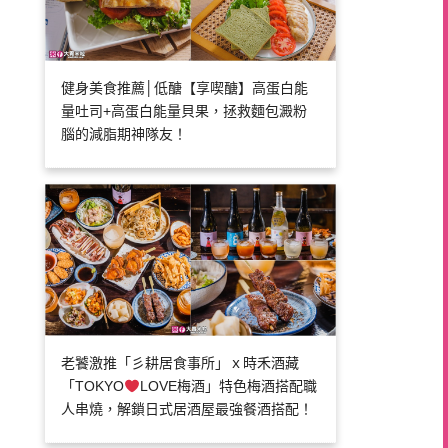
健身美食推薦│低醣【享喫醣】高蛋白能
量吐司+高蛋白能量貝果，拯救麵包澱粉
腦的減脂期神隊友！
老饕激推「彡耕居食事所」ｘ時禾酒藏
「TOKYO
LOVE梅酒」特色梅酒搭配職
人串燒，解鎖日式居酒屋最強餐酒搭配！