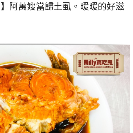
家】阿萬嫂當歸土虱。暖暖的好滋