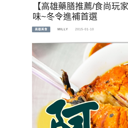
【高雄藥膳推薦/食尚玩
味~冬令進補首選
MILLY
2015-01-10
高雄美食