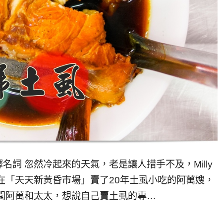
詞 忽然冷起來的天氣，老是讓人措手不及，Milly
在「天天新黃昏市場」賣了20年土虱小吃的阿萬嫂，
闆阿萬和太太，想說自己賣土虱的專…