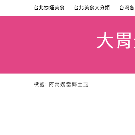
Skip
台北捷運美食
台北美食大分類
台灣各
to
content
大胃米
標籤:
阿萬嫂當歸土虱