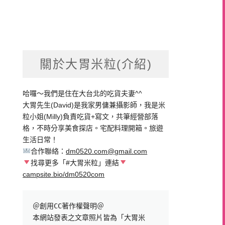
關於大胃米粒(介紹)
哈囉～我們是住在大台北的吃貨夫妻^^
大胃先生(David)是我家男傭兼攝影師，我是米
粒小姐(Milly)負責吃貨+寫文，共筆經營部落
格，不時分享美食探店。宅配料理開箱。旅遊
生活日常！
合作聯絡：
dm0520.com@gmail.com
找尋更多「#大胃米粒」連結
campsite.bio/dm0520com
＠創用CC著作權聲明＠

本網站發表之文章照片皆為「大胃米