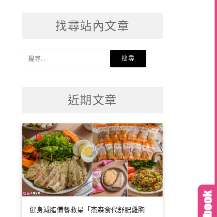
找尋站內文章
搜
尋
關
鍵
近期文章
字:
健身減脂備餐救星「杰森食代舒肥雞胸