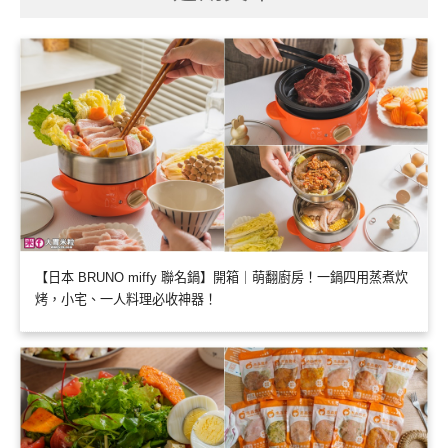
【日本 BRUNO miffy 聯名鍋】開箱｜萌翻廚房！一鍋四用蒸煮炊
烤，小宅、一人料理必收神器！