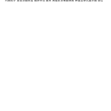
內鍋把手
雙營涼麵蒸蛋
雞排本色 墨魚
高雄素食餐廳推薦
鮮鹽堂泰式鹽水雞 價位