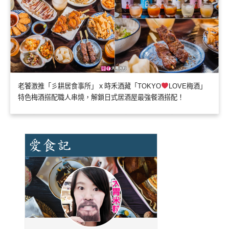
老饕激推「彡耕居食事所」ｘ時禾酒藏「TOKYO
LOVE梅酒」
特色梅酒搭配職人串燒，解鎖日式居酒屋最強餐酒搭配！