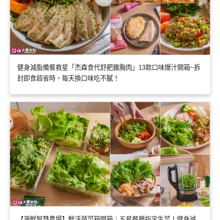
健身減脂備餐救星「杰森食代舒肥雞胸肉」13款口味爆汁開箱~拆
封即食超省時，每天換口味吃不膩！
【源鮮智慧農場】鮮活蔬菜箱開箱｜五星餐廳指定生菜！健身減