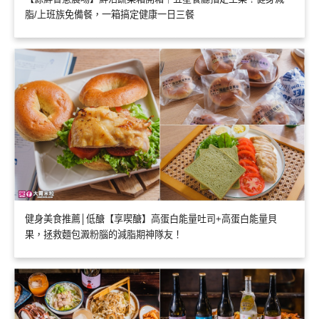
脂/上班族免備餐，一箱搞定健康一日三餐
健身美食推薦│低醣【享喫醣】高蛋白能量吐司+高蛋白能量貝
果，拯救麵包澱粉腦的減脂期神隊友！