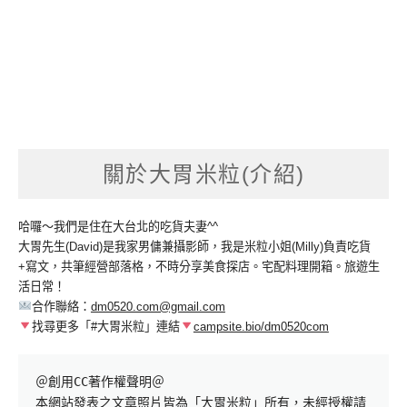
關於大胃米粒(介紹)
哈囉～我們是住在大台北的吃貨夫妻^^
大胃先生(David)是我家男傭兼攝影師，我是米粒小姐(Milly)負責吃貨
+寫文，共筆經營部落格，不時分享美食探店。宅配料理開箱。旅遊生
活日常！
合作聯絡：
dm0520.com@gmail.com
找尋更多「#大胃米粒」連結
campsite.bio/dm0520com
＠創用CC著作權聲明＠

本網站發表之文章照片皆為「大胃米粒」所有，未經授權請