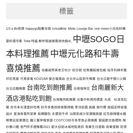
努
標籤
力
寫
文
1/3 a life官網
happygo點數兌換
kristallklar
Metis Lounge Bar
one-meter小白佐料機
中壢SOGO日
愛料理市集
Tefal 特福 鮮呼吸速燉萬用快鍋4L
本料理推薦
中壢元化路和牛壽
喜燒推薦
信義威秀美食艾叻沙
初日號
初魚鐵板燒包廂
匈牙利綿羊豬
印尼燕屋
可易家電 KOIZUMI 復古電風扇
台北中山區和牛推薦
台北公館平價小火鍋
台南吃到飽推薦
台南麗新大
台北拉麵推薦
台南咖啡豆
酒店港點吃到飽
台灣豬肉乾推薦
台畜中秋烤肉禮盒
大成 杜洛克紅
豬
好市多米漢堡好吃嗎
好市多香蒜排骨酥烤箱
季洋莊園 高雄
御代櫻
旋鈕定時省電
設計
星海食事所菜單
板橋麵包
永豐街牛丼
汕頭泉成沙茶潮鍋高雄
紅花麻辣鹽水雞
樂華店菜單價位
纖三薯草莓食譜 COSTCO好市多零食必買推薦
聖誕節交換禮物
辣
炒春川雞
金門伴手禮推薦2021
鉅大自助冰城地點資訊
長輩生日蛋糕
長輩蛋糕
防燙