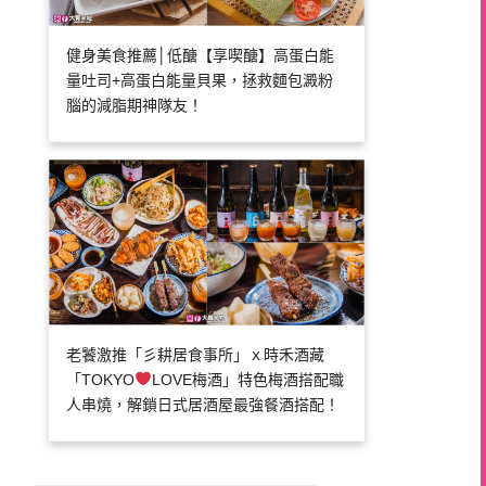
健身美食推薦│低醣【享喫醣】高蛋白能
量吐司+高蛋白能量貝果，拯救麵包澱粉
腦的減脂期神隊友！
老饕激推「彡耕居食事所」ｘ時禾酒藏
「TOKYO
LOVE梅酒」特色梅酒搭配職
人串燒，解鎖日式居酒屋最強餐酒搭配！