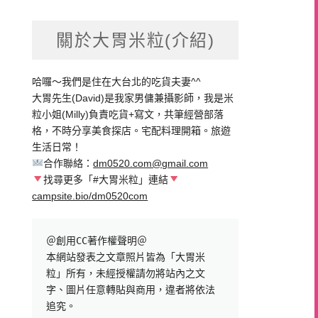
關於大胃米粒(介紹)
哈囉～我們是住在大台北的吃貨夫妻^^
大胃先生(David)是我家男傭兼攝影師，我是米
粒小姐(Milly)負責吃貨+寫文，共筆經營部落
格，不時分享美食探店。宅配料理開箱。旅遊
生活日常！
合作聯絡：
dm0520.com@gmail.com
找尋更多「#大胃米粒」連結
campsite.bio/dm0520com
＠創用CC著作權聲明＠

本網站發表之文章照片皆為「大胃米
粒」所有，未經授權請勿將站內之文
字、圖片任意轉貼與商用，違者將依法
追究。