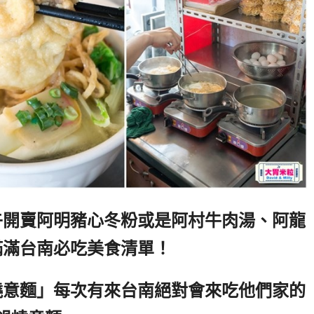
午開賣阿明豬心冬粉或是阿村牛肉湯、阿龍
滿滿台南必吃美食清單！
燒意麵」每次有來台南絕對會來吃他們家的