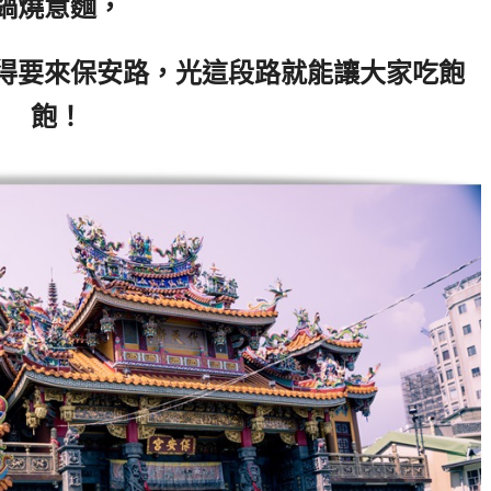
鍋燒意麵，
得要來保安路，光這段路就能讓大家吃飽
飽！