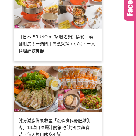
【日本 BRUNO miffy 聯名鍋】開箱｜萌
翻廚房！一鍋四用蒸煮炊烤，小宅、一人
料理必收神器！
健身減脂備餐救星「杰森食代舒肥雞胸
肉」13款口味爆汁開箱~拆封即食超省
時，每天換口味吃不膩！