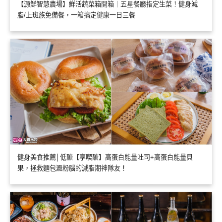
【源鮮智慧農場】鮮活蔬菜箱開箱｜五星餐廳指定生菜！健身減
脂/上班族免備餐，一箱搞定健康一日三餐
健身美食推薦│低醣【享喫醣】高蛋白能量吐司+高蛋白能量貝
果，拯救麵包澱粉腦的減脂期神隊友！