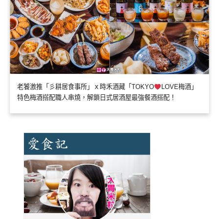
老饕激推「彡耕居食事所」ｘ時禾酒藏「TOKYO
LOVE梅酒」
特色梅酒搭配職人串燒，解鎖日式居酒屋最強餐酒搭配！