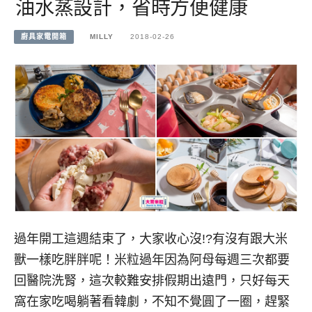
油水蒸設計，省時方便健康
廚具家電開箱
MILLY
2018-02-26
過年開工這週結束了，大家收心沒!?有沒有跟大米
獸一樣吃胖胖呢！米粒過年因為阿母每週三次都要
回醫院洗腎，這次較難安排假期出遠門，只好每天
窩在家吃喝躺著看韓劇，不知不覺圓了一圈，趕緊