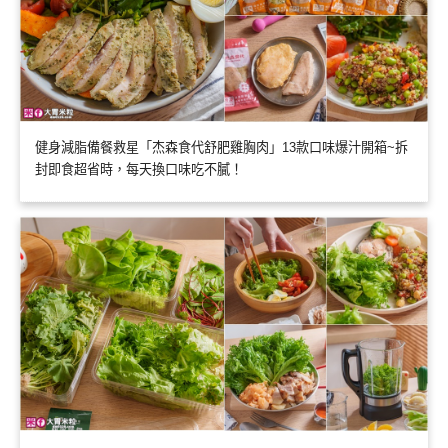
健身減脂備餐救星「杰森食代舒肥雞胸肉」13款口味爆汁開箱~拆
封即食超省時，每天換口味吃不膩！