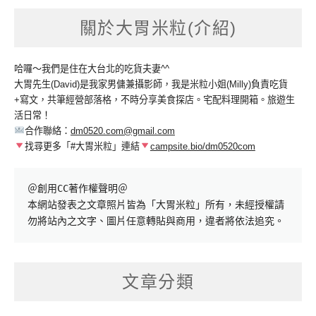
關於大胃米粒(介紹)
哈囉～我們是住在大台北的吃貨夫妻^^
大胃先生(David)是我家男傭兼攝影師，我是米粒小姐(Milly)負責吃貨
+寫文，共筆經營部落格，不時分享美食探店。宅配料理開箱。旅遊生
活日常！
合作聯絡：
dm0520.com@gmail.com
找尋更多「#大胃米粒」連結
campsite.bio/dm0520com
＠創用CC著作權聲明＠

本網站發表之文章照片皆為「大胃米粒」所有，未經授權請
勿將站內之文字、圖片任意轉貼與商用，違者將依法追究。
文章分類