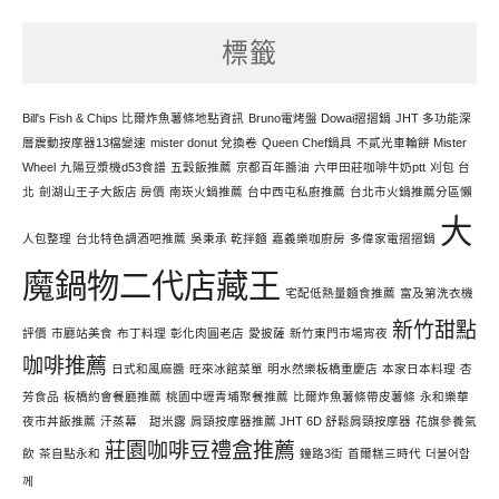
努
標籤
力
寫
文
Bill's Fish & Chips 比爾炸魚薯條地點資訊
Bruno電烤盤 Dowai摺摺鍋
JHT 多功能深
層震動按摩器13檔變速
mister donut 兌換卷
Queen Chef鍋具
不貳光車輪餅 Mister
Wheel
九陽豆漿機d53食譜
五穀飯推薦
京都百年醬油
六甲田莊咖啡牛奶ptt
刈包 台
北
劍湖山王子大飯店 房價
南崁火鍋推薦
台中西屯私廚推薦
台北市火鍋推薦分區懶
大
人包整理
台北特色調酒吧推薦
吳秉承 乾拌麵
嘉義樂咖廚房
多偉家電摺摺鍋
魔鍋物二代店藏王
宅配低熱量麵食推薦
富及第洗衣機
新竹甜點
評價
市廳站美食
布丁料理
彰化肉圓老店
愛披薩
新竹東門市場宵夜
咖啡推薦
日式和風麻醬
旺來冰館菜單
明水然樂板橋重慶店
本家日本料理
杏
芳食品
板橋約會餐廳推薦
桃園中壢青埔聚餐推薦
比爾炸魚薯條帶皮薯條
永和樂華
夜市丼飯推薦
汗蒸幕 甜米露
肩頸按摩器推薦 JHT 6D 舒鬆肩頸按摩器
花旗參養氣
莊園咖啡豆禮盒推薦
飲
茶自點永和
鐘路3街
首爾糕三時代
더불어함
께