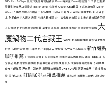
Bill's Fish & Chips 比爾炸魚薯條地點資訊
Bruno電烤盤 Dowai摺摺鍋
JHT 多功能深
層震動按摩器13檔變速
mister donut 兌換卷
Queen Chef鍋具
不貳光車輪餅 Mister
Wheel
九陽豆漿機d53食譜
五穀飯推薦
京都百年醬油
六甲田莊咖啡牛奶ptt
刈包 台
北
劍湖山王子大飯店 房價
南崁火鍋推薦
台中西屯私廚推薦
台北市火鍋推薦分區懶
大
人包整理
台北特色調酒吧推薦
吳秉承 乾拌麵
嘉義樂咖廚房
多偉家電摺摺鍋
魔鍋物二代店藏王
宅配低熱量麵食推薦
富及第洗衣機
新竹甜點
評價
市廳站美食
布丁料理
彰化肉圓老店
愛披薩
新竹東門市場宵夜
咖啡推薦
日式和風麻醬
旺來冰館菜單
明水然樂板橋重慶店
本家日本料理
杏
芳食品
板橋約會餐廳推薦
桃園中壢青埔聚餐推薦
比爾炸魚薯條帶皮薯條
永和樂華
夜市丼飯推薦
汗蒸幕 甜米露
肩頸按摩器推薦 JHT 6D 舒鬆肩頸按摩器
花旗參養氣
莊園咖啡豆禮盒推薦
飲
茶自點永和
鐘路3街
首爾糕三時代
더불어함
께