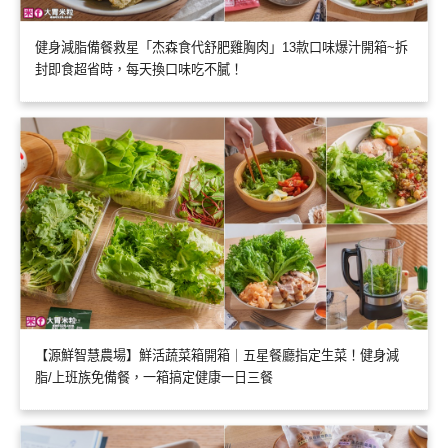
健身減脂備餐救星「杰森食代舒肥雞胸肉」13款口味爆汁開箱~拆
封即食超省時，每天換口味吃不膩！
【源鮮智慧農場】鮮活蔬菜箱開箱｜五星餐廳指定生菜！健身減
脂/上班族免備餐，一箱搞定健康一日三餐