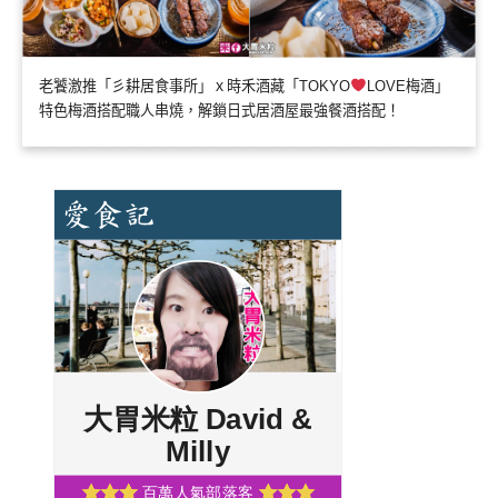
老饕激推「彡耕居食事所」ｘ時禾酒藏「TOKYO
LOVE梅酒」
特色梅酒搭配職人串燒，解鎖日式居酒屋最強餐酒搭配！