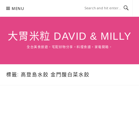
Skip
MENU
to
content
大胃米粒 DAVID & MILLY
全台美食旅遊。宅配好物分享。料理食譜。家電開箱。
標籤:
高登島水餃 金門酸白菜水餃