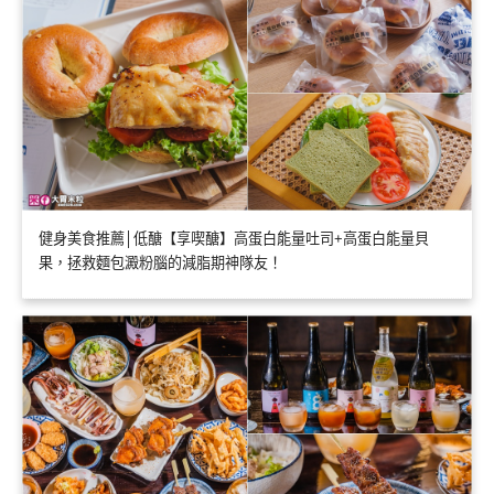
健身美食推薦│低醣【享喫醣】高蛋白能量吐司+高蛋白能量貝
果，拯救麵包澱粉腦的減脂期神隊友！