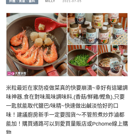
拌麵、粥飯、醬料
MILLY
2021-07-05
米粒最近在家防疫做菜真的快要崩潰~幸好有這罐調
味神器,食在對味風味調味料,(香菇/鮮雞/鰹魚),只要
一匙就能取代鹽巴/味精~快速做出鹹淡恰好的口
味！建議廚房新手一定要囤貨～不管煎煮炒炸滷都
能加！購買通路可以到愛買量販店或Pchome線上購
物…