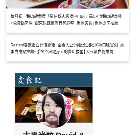
每月初一鵝肉飯免費「呈信鵝肉板橋中山店」高CP值鵝肉飯套餐
+免費鵝肉湯~配東泉辣椒醬有夠銷魂│板橋美食│板橋鵝肉推薦
Restsol睿獸蛋白評價開箱│全素大豆分離蛋白飲(10種口味實測+高
蛋白甜點推薦~手搖控與健身人的夢幻救星│大豆蛋白粉推薦