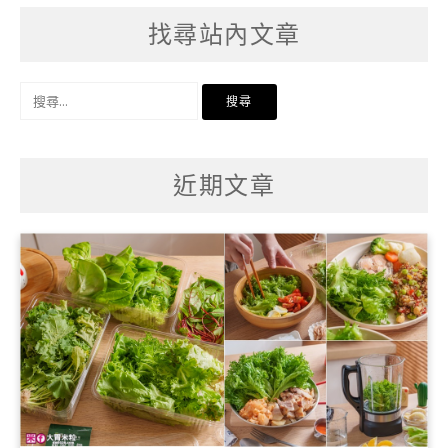
找尋站內文章
搜
尋
關
鍵
字:
近期文章