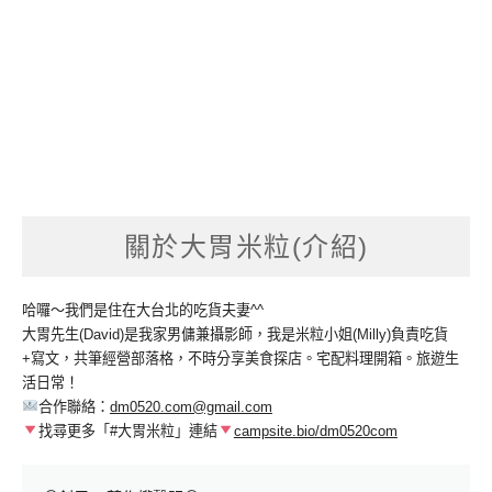
關於大胃米粒(介紹)
哈囉～我們是住在大台北的吃貨夫妻^^
大胃先生(David)是我家男傭兼攝影師，我是米粒小姐(Milly)負責吃貨
+寫文，共筆經營部落格，不時分享美食探店。宅配料理開箱。旅遊生
活日常！
合作聯絡：
dm0520.com@gmail.com
找尋更多「#大胃米粒」連結
campsite.bio/dm0520com