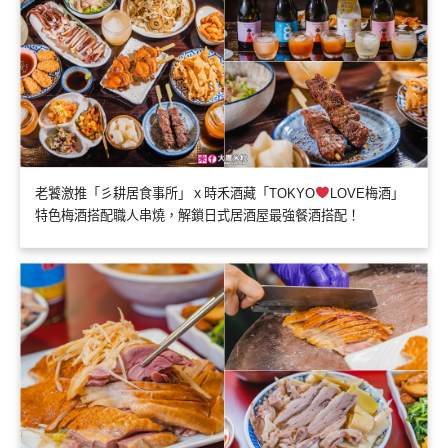
老饕激推「彡耕居食事所」ｘ時禾酒藏「TOKYO
LOVE梅酒」
特色梅酒搭配職人串燒，解鎖日式居酒屋最強餐酒搭配！