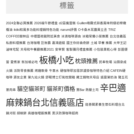
標籤
力
寫
文
2024全聯必買推薦
2026端午節禮盒
d2惡魔蛋糕
Guillen噴霧式蒜香風味特級初榨橄
欖油
ikiiki和風多功能料理鍋特色功能
narumi評價
O卡桑木耳露黃立丞
TRIZ
COFFEE樹林店
中壢藝術館附近美食
冰滴咖啡源由
冰箱常備小菜推薦
台北信義區
私廚料理推薦
台灣咖喱 巨無霸
嘉鴻遊艇
國王你好曲奇餅
土城 早餐 推薦
大甲王記
滷味宅配
天母和牛餐廳推薦2021
安宰賢
客製彌月禮盒推薦
小包裝果乾心得
彭園便
板橋小吃
枕頭推薦
當
愛煮家
新加坡必吃
民奉牧場
汕頭泉成
火鍋
派對零食推薦
烤雞軟骨
牛車水
硬咖啡耶加雪菲濾掛咖啡特色介紹 CAFEIN硬
咖啡 源友企業
第九站火鍋
舒眠博士打氣枕開箱
藏王鍋物天母店
諾曼第奶油
豬五花
辛巴適
貓空貓茶町
貓茶町價格
蔥肉串
賈Bar 熱壓土司
麻辣鍋台北信義區店
鈺善閣素養生懷石料理台北
饒河街 胡椒餅
高雄咖哩飯推薦
黑沃防彈咖啡超商