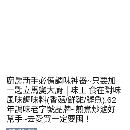
廚房新手必備調味神器~只要加
一匙立馬變大廚 │味王 食在對味
風味調味料(香菇/鮮雞/鰹魚),62
年調味老字號品牌~煎煮炒滷好
幫手~去愛買一定要囤！