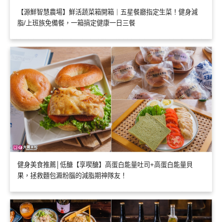
【源鮮智慧農場】鮮活蔬菜箱開箱｜五星餐廳指定生菜！健身減
脂/上班族免備餐，一箱搞定健康一日三餐
健身美食推薦│低醣【享喫醣】高蛋白能量吐司+高蛋白能量貝
果，拯救麵包澱粉腦的減脂期神隊友！