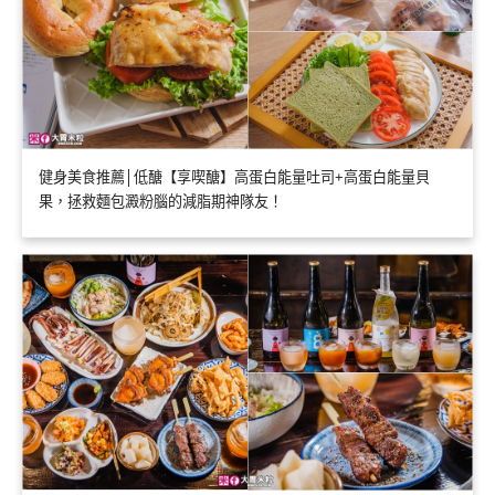
健身美食推薦│低醣【享喫醣】高蛋白能量吐司+高蛋白能量貝
果，拯救麵包澱粉腦的減脂期神隊友！