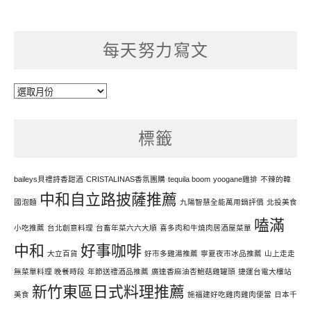
每天努力寫文
每
天
努
標籤
力
寫
文
baileys貝禮詩香甜酒
CRISTALINAS香氛團購
tequila boom
yoogane雞排
不辣的韓
中和自立路披薩推薦
國泡麵
九陽智慧全能萬用鍋評價
北投美食
嗑滿
小吃推薦
台北創意料理
台畜年菜六六大順
喜多肉和牛燒肉居酒屋菜單
中和
好事咖啡
大立百貨
好市多雞湯推薦
寧夏夜市冰品推薦
山上走走
無菜單料理 晚餐時段
年節送禮酒品推薦
廣達香麻油杏鮑菇雞罐頭
捷運台電大樓站
新竹東區日式料理推薦
美食
施福建好吃雞肉雞肉便當
日本千