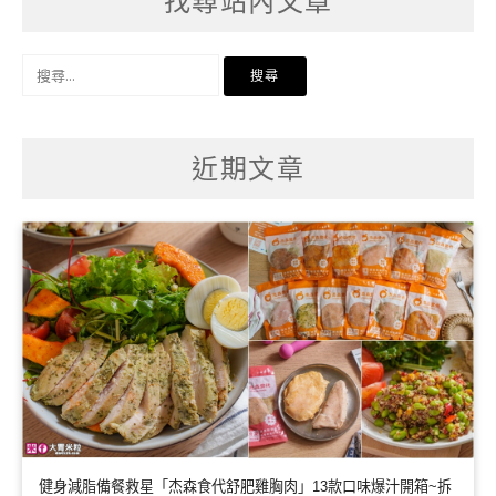
找尋站內文章
搜
尋
關
鍵
字:
近期文章
健身減脂備餐救星「杰森食代舒肥雞胸肉」13款口味爆汁開箱~拆