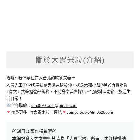
關於大胃米粒(介紹)
哈囉～我們是住在大台北的吃貨夫妻^^
大胃先生(David)是我家男傭兼攝影師，我是米粒小姐(Milly)負責吃貨
+寫文，共筆經營部落格，不時分享美食探店。宅配料理開箱。旅遊生
活日常！
合作聯絡：
dm0520.com@gmail.com
找尋更多「#大胃米粒」連結
campsite.bio/dm0520com
＠創用CC著作權聲明＠

本網站發表之文章照片皆為「大胃米粒」所有，未經授權請