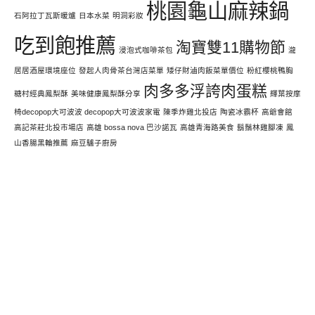
桃園龜山麻辣鍋
石阿拉丁瓦斯暖爐
日本水菜
明洞彩妝
吃到飽推薦
淘寶雙11購物節
浸泡式咖啡茶包
瀧
居居酒屋環境座位
發起人肉骨茶台灣店菜單
矮仔財滷肉飯菜單價位
粉紅櫻桃鴨胸
肉多多浮誇肉蛋糕
糖村經典鳳梨酥
美味健康鳳梨酥分享
輝葉按摩
椅decopop大可波波 decopop大可波波家電
陳季炸雞北投店
陶瓷冰霸杯
高爺會館
高記茶莊北投市場店
高雄 bossa nova 巴沙諾瓦
高雄青海路美食
鬍鬚林雞腳凍
鳳
山香腸黑輪推薦
麻豆驢子廚房