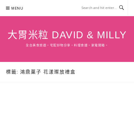
Skip
MENU
to
content
大胃米粒 DAVID & MILLY
全台美食旅遊。宅配好物分享。料理食譜。家電開箱。
標籤:
鴻鼎菓子 花漾璨放禮盒