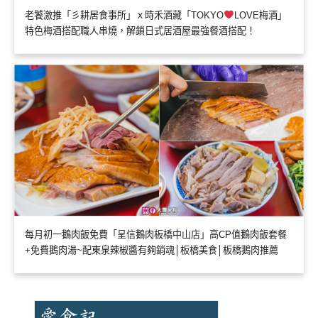
老饕激推「彡耕居食事所」ｘ時禾酒藏「TOKYO
LOVE梅酒」
特色梅酒搭配職人串燒，解鎖日式居酒屋最強餐酒搭配！
每月初一鵝肉飯免費「呈信鵝肉板橋中山店」高CP值鵝肉飯套餐
+免費鵝肉湯~配東泉辣椒醬有夠銷魂│板橋美食│板橋鵝肉推薦