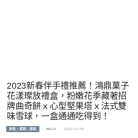
2023新春伴手禮推薦！鴻鼎菓子
花漾璨放禮盒，粉嫩花季藏著招
牌曲奇餅ｘ心型堅果塔ｘ法式雙
味雪球，一盒通通吃得到！
餅乾、蛋糕、甜點
MILLY
2022-12-05