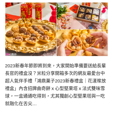
2023新春年節即將到來，大家開始準備要送給長輩
長官的禮盒沒？米粒分享開箱多次的網友最愛台中
超人氣伴手禮「鴻鼎菓子2023新春禮盒｜花漾璨放
禮盒」內含招牌曲奇餅ｘ心型堅果塔ｘ法式雙味雪
球，一盒通通吃得到，尤其獨創心型堅果塔與一吃
就融化在舌尖…