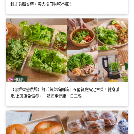
封即食超省時，每天換口味吃不膩！
【源鮮智慧農場】鮮活蔬菜箱開箱｜五星餐廳指定生菜！健身減
脂/上班族免備餐，一箱搞定健康一日三餐