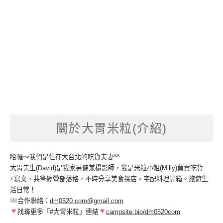
關於大胃米粒(介紹)
哈囉～我們是住在大台北的吃貨夫妻^^
大胃先生(David)是我家男傭兼攝影師，我是米粒小姐(Milly)負責吃貨
+寫文，共筆經營部落格，不時分享美食探店。宅配料理開箱。旅遊生
活日常！
合作聯絡：
dm0520.com@gmail.com
找尋更多「#大胃米粒」連結
campsite.bio/dm0520com