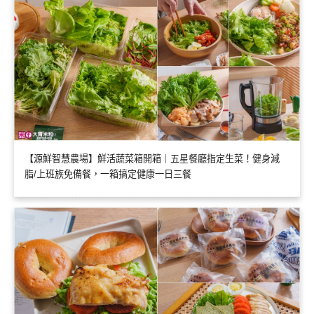
【源鮮智慧農場】鮮活蔬菜箱開箱｜五星餐廳指定生菜！健身減
脂/上班族免備餐，一箱搞定健康一日三餐