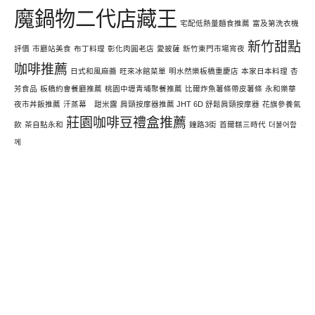
魔鍋物二代店藏王
宅配低熱量麵食推薦
富及第洗衣機
新竹甜點
評價
市廳站美食
布丁料理
彰化肉圓老店
愛披薩
新竹東門市場宵夜
咖啡推薦
日式和風麻醬
旺來冰館菜單
明水然樂板橋重慶店
本家日本料理
杏
芳食品
板橋約會餐廳推薦
桃園中壢青埔聚餐推薦
比爾炸魚薯條帶皮薯條
永和樂華
夜市丼飯推薦
汗蒸幕 甜米露
肩頸按摩器推薦 JHT 6D 舒鬆肩頸按摩器
花旗參養氣
莊園咖啡豆禮盒推薦
飲
茶自點永和
鐘路3街
首爾糕三時代
더불어함
께