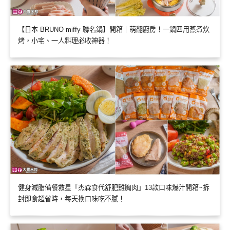
【日本 BRUNO miffy 聯名鍋】開箱｜萌翻廚房！一鍋四用蒸煮炊
烤，小宅、一人料理必收神器！
健身減脂備餐救星「杰森食代舒肥雞胸肉」13款口味爆汁開箱~拆
封即食超省時，每天換口味吃不膩！