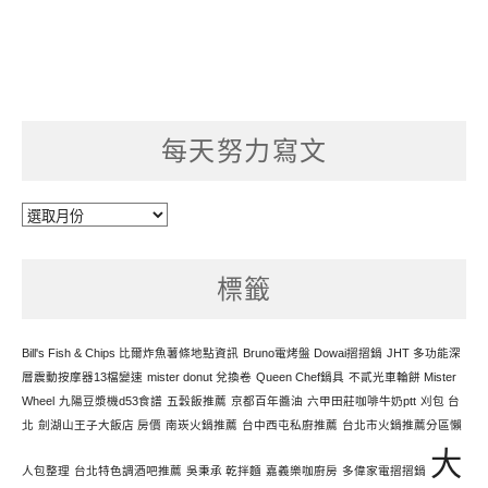
每天努力寫文
每
天
努
標籤
力
寫
文
Bill's Fish & Chips 比爾炸魚薯條地點資訊
Bruno電烤盤 Dowai摺摺鍋
JHT 多功能深
層震動按摩器13檔變速
mister donut 兌換卷
Queen Chef鍋具
不貳光車輪餅 Mister
Wheel
九陽豆漿機d53食譜
五穀飯推薦
京都百年醬油
六甲田莊咖啡牛奶ptt
刈包 台
北
劍湖山王子大飯店 房價
南崁火鍋推薦
台中西屯私廚推薦
台北市火鍋推薦分區懶
大
人包整理
台北特色調酒吧推薦
吳秉承 乾拌麵
嘉義樂咖廚房
多偉家電摺摺鍋