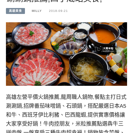
高雄美食
MILLY
2018-09-21
高雄左營平價火鍋推薦,龍周職人鍋物,餐點主打日式
涮涮鍋,招牌番茄味噌鍋、石頭鍋，搭配嚴選日本A5
和牛、西班牙伊比利豬、巴西龍蝦,提供實惠價格讓
大家享受好鍋！牛肉控朋友，米粒推薦點選犇牛三
拼肉盤,一盤享受三種牛肉超幸福！鍋物皆含菜盤、