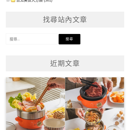
台北美食大分類 (381)
找尋站內文章
搜
尋
關
鍵
字:
近期文章