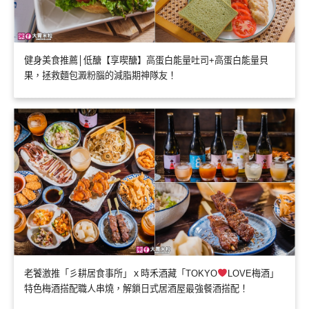
健身美食推薦│低醣【享喫醣】高蛋白能量吐司+高蛋白能量貝
果，拯救麵包澱粉腦的減脂期神隊友！
老饕激推「彡耕居食事所」ｘ時禾酒藏「TOKYO
LOVE梅酒」
特色梅酒搭配職人串燒，解鎖日式居酒屋最強餐酒搭配！