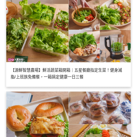
【源鮮智慧農場】鮮活蔬菜箱開箱｜五星餐廳指定生菜！健身減
脂/上班族免備餐，一箱搞定健康一日三餐