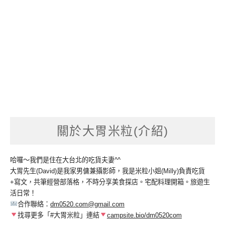
關於大胃米粒(介紹)
哈囉～我們是住在大台北的吃貨夫妻^^
大胃先生(David)是我家男傭兼攝影師，我是米粒小姐(Milly)負責吃貨
+寫文，共筆經營部落格，不時分享美食探店。宅配料理開箱。旅遊生
活日常！
合作聯絡：
dm0520.com@gmail.com
找尋更多「#大胃米粒」連結
campsite.bio/dm0520com