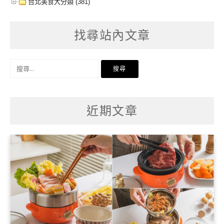
台北美食大分類 (381)
找尋站內文章
搜
尋
關
鍵
字:
近期文章