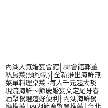
內湖人氣婚宴會館│88會館郭董
私房菜(預約制)│全新推出海鮮無
菜單料理桌菜~每人千元起大啖
現流海鮮～節慶婚宴文定尾牙春
酒聚餐選這好便利│內湖海鮮餐
廳推薦│內湖節慶聚餐推薦│台北