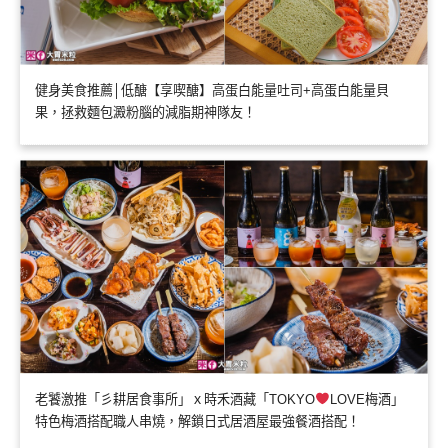
健身美食推薦│低醣【享喫醣】高蛋白能量吐司+高蛋白能量貝
果，拯救麵包澱粉腦的減脂期神隊友！
老饕激推「彡耕居食事所」ｘ時禾酒藏「TOKYO
LOVE梅酒」
特色梅酒搭配職人串燒，解鎖日式居酒屋最強餐酒搭配！