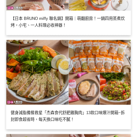
【日本 BRUNO miffy 聯名鍋】開箱｜萌翻廚房！一鍋四用蒸煮炊
烤，小宅、一人料理必收神器！
健身減脂備餐救星「杰森食代舒肥雞胸肉」13款口味爆汁開箱~拆
封即食超省時，每天換口味吃不膩！