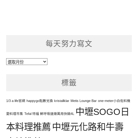
每天努力寫文
每
天
努
標籤
力
寫
文
1/3 a life官網
happygo點數兌換
kristallklar
Metis Lounge Bar
one-meter小白佐料機
中壢SOGO日
愛料理市集
Tefal 特福 鮮呼吸速燉萬用快鍋4L
本料理推薦
中壢元化路和牛壽