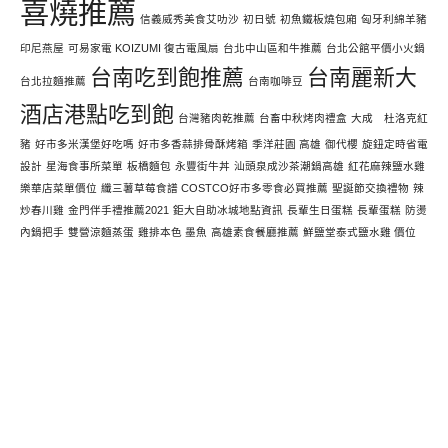
喜燒推薦
信義威秀美食艾叻沙
初日號
初魚鐵板燒包廂
匈牙利綿羊豬
印尼燕屋
可易家電 KOIZUMI 復古電風扇
台北中山區和牛推薦
台北公館平價小火鍋
台南吃到飽推薦
台南麗新大
台北拉麵推薦
台南咖啡豆
酒店港點吃到飽
台灣豬肉乾推薦
台畜中秋烤肉禮盒
大成 杜洛克紅
豬
好市多米漢堡好吃嗎
好市多香蒜排骨酥烤箱
季洋莊園 高雄
御代櫻
旋鈕定時省電
設計
星海食事所菜單
板橋麵包
永豐街牛丼
汕頭泉成沙茶潮鍋高雄
紅花麻辣鹽水雞
樂華店菜單價位
纖三薯草莓食譜 COSTCO好市多零食必買推薦
聖誕節交換禮物
辣
炒春川雞
金門伴手禮推薦2021
鉅大自助冰城地點資訊
長輩生日蛋糕
長輩蛋糕
防燙
內鍋把手
雙營涼麵蒸蛋
雞排本色 墨魚
高雄素食餐廳推薦
鮮鹽堂泰式鹽水雞 價位