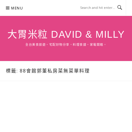
Skip
MENU
to
content
大胃米粒 DAVID & MILLY
全台美食旅遊。宅配好物分享。料理食譜。家電開箱。
標籤:
88會館郭董私房菜無菜單料理