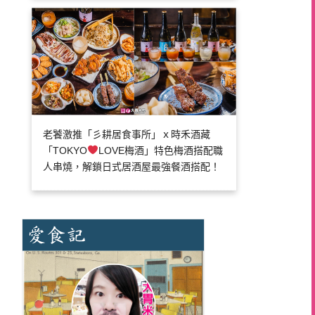
老饕激推「彡耕居食事所」ｘ時禾酒藏
「TOKYO
LOVE梅酒」特色梅酒搭配職
人串燒，解鎖日式居酒屋最強餐酒搭配！