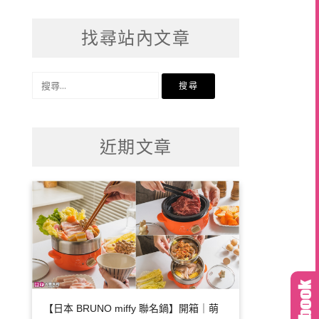
找尋站內文章
搜
尋
關
鍵
近期文章
字:
【日本 BRUNO miffy 聯名鍋】開箱｜萌