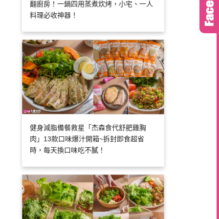
翻廚房！一鍋四用蒸煮炊烤，小宅、一人
料理必收神器！
健身減脂備餐救星「杰森食代舒肥雞胸
肉」13款口味爆汁開箱~拆封即食超省
時，每天換口味吃不膩！