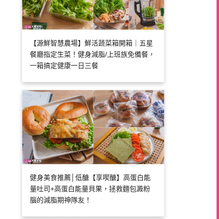
【源鮮智慧農場】鮮活蔬菜箱開箱｜五星
餐廳指定生菜！健身減脂/上班族免備餐，
一箱搞定健康一日三餐
健身美食推薦│低醣【享喫醣】高蛋白能
量吐司+高蛋白能量貝果，拯救麵包澱粉
腦的減脂期神隊友！