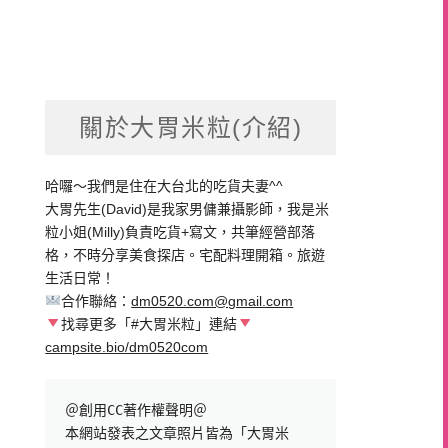
關於大胃米粒(介紹)
哈囉～我們是住在大台北的吃貨夫妻^^
大胃先生(David)是我家男傭兼攝影師，我是米
粒小姐(Milly)負責吃貨+寫文，共筆經營部落
格，不時分享美食探店。宅配料理開箱。旅遊
生活日常！
合作聯絡：
dm0520.com@gmail.com
找尋更多「#大胃米粒」連結
campsite.bio/dm0520com
＠創用CC著作權聲明＠

本網站發表之文章照片皆為「大胃米