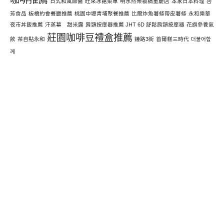
日式和風麻醬
旺來冰館菜單
明水然樂板橋重慶店
本家日本料理
杏
芳食品
板橋約會餐廳推薦
桃園中壢青埔聚餐推薦
比爾炸魚薯條帶皮薯條
永和樂華
夜市丼飯推薦
汗蒸幕 甜米露
肩頸按摩器推薦 JHT 6D 舒鬆肩頸按摩器
花旗參養氣
莊園咖啡豆禮盒推薦
飲
茶自點永和
鐘路3街
首爾糕三時代
더불어함
께