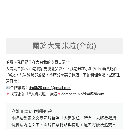
關於大胃米粒(介紹)
哈囉～我們是住在大台北的吃貨夫妻^^
大胃先生(David)是我家男傭兼攝影師，我是米粒小姐(Milly)負責吃貨
+寫文，共筆經營部落格，不時分享美食探店。宅配料理開箱。旅遊生
活日常！
合作聯絡：
dm0520.com@gmail.com
找尋更多「#大胃米粒」連結
campsite.bio/dm0520com
＠創用CC著作權聲明＠

本網站發表之文章照片皆為「大胃米粒」所有，未經授權請
勿將站內之文字、圖片任意轉貼與商用，違者將依法追究。