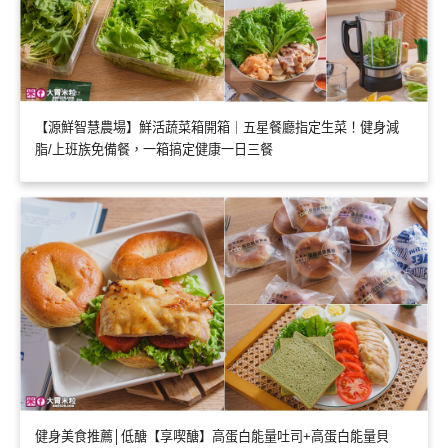
【源鮮智慧農場】鮮活蔬菜箱開箱｜五星餐廳指定生菜！健身減
脂/上班族免備餐，一箱搞定健康一日三餐
健身美食推薦│低醣【享喫醣】高蛋白能量吐司+高蛋白能量貝