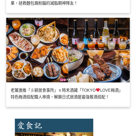
果，拯救麵包澱粉腦的減脂期神隊友！
老饕激推「彡耕居食事所」ｘ時禾酒藏「TOKYO
LOVE梅酒」
特色梅酒搭配職人串燒，解鎖日式居酒屋最強餐酒搭配！