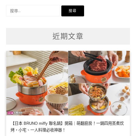
搜
尋
關
鍵
字:
近期文章
【日本 BRUNO miffy 聯名鍋】開箱｜萌翻廚房！一鍋四用蒸煮炊
烤，小宅、一人料理必收神器！