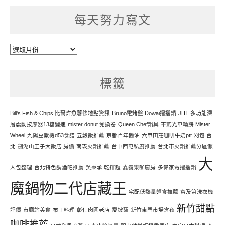
每天努力寫文
每
天
努
標籤
力
寫
文
Bill's Fish & Chips 比爾炸魚薯條地點資訊
Bruno電烤盤 Dowai摺摺鍋
JHT 多功能深
層震動按摩器13檔變速
mister donut 兌換卷
Queen Chef鍋具
不貳光車輪餅 Mister
Wheel
九陽豆漿機d53食譜
五穀飯推薦
京都百年醬油
六甲田莊咖啡牛奶ptt
刈包 台
北
劍湖山王子大飯店 房價
南崁火鍋推薦
台中西屯私廚推薦
台北市火鍋推薦分區懶
大
人包整理
台北特色調酒吧推薦
吳秉承 乾拌麵
嘉義樂咖廚房
多偉家電摺摺鍋
魔鍋物二代店藏王
宅配低熱量麵食推薦
富及第洗衣機
新竹甜點
評價
市廳站美食
布丁料理
彰化肉圓老店
愛披薩
新竹東門市場宵夜
咖啡推薦