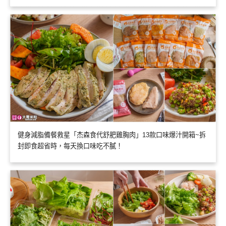
健身減脂備餐救星「杰森食代舒肥雞胸肉」13款口味爆汁開箱~拆
封即食超省時，每天換口味吃不膩！