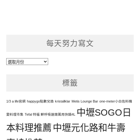
每天努力寫文
每
天
努
標籤
力
寫
文
1/3 a life官網
happygo點數兌換
kristallklar
Metis Lounge Bar
one-meter小白佐料機
中壢SOGO日
愛料理市集
Tefal 特福 鮮呼吸速燉萬用快鍋4L
本料理推薦
中壢元化路和牛壽