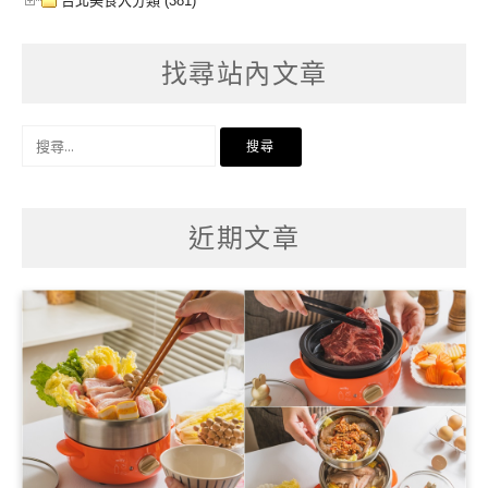
台北美食大分類 (381)
找尋站內文章
搜
尋
關
鍵
字:
近期文章