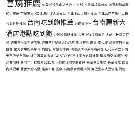
喜燒推薦
信義威秀美食艾叻沙
初日號
初魚鐵板燒包廂
匈牙利綿羊豬
印尼燕屋
可易家電 KOIZUMI 復古電風扇
台北中山區和牛推薦
台北公館平價小火鍋
台南吃到飽推薦
台南麗新大
台北拉麵推薦
台南咖啡豆
酒店港點吃到飽
台灣豬肉乾推薦
台畜中秋烤肉禮盒
大成 杜洛克紅
豬
好市多米漢堡好吃嗎
好市多香蒜排骨酥烤箱
季洋莊園 高雄
御代櫻
旋鈕定時省電
設計
星海食事所菜單
板橋麵包
永豐街牛丼
汕頭泉成沙茶潮鍋高雄
紅花麻辣鹽水雞
樂華店菜單價位
纖三薯草莓食譜 COSTCO好市多零食必買推薦
聖誕節交換禮物
辣
炒春川雞
金門伴手禮推薦2021
鉅大自助冰城地點資訊
長輩生日蛋糕
長輩蛋糕
防燙
內鍋把手
雙營涼麵蒸蛋
雞排本色 墨魚
高雄素食餐廳推薦
鮮鹽堂泰式鹽水雞 價位