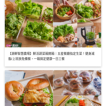
【源鮮智慧農場】鮮活蔬菜箱開箱｜五星餐廳指定生菜！健身減
脂/上班族免備餐，一箱搞定健康一日三餐