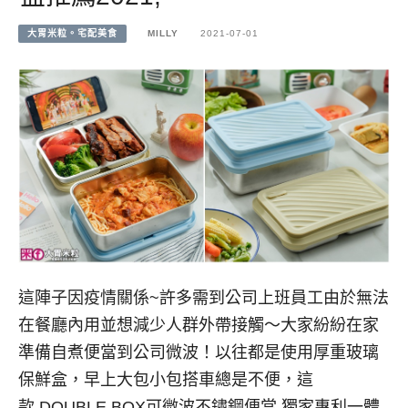
大胃米粒。宅配美食
MILLY
2021-07-01
這陣子因疫情關係~許多需到公司上班員工由於無法
在餐廳內用並想減少人群外帶接觸～大家紛紛在家
準備自煮便當到公司微波！以往都是使用厚重玻璃
保鮮盒，早上大包小包搭車總是不便，這
款,DOUBLE BOX可微波不鏽鋼便當,獨家專利一體