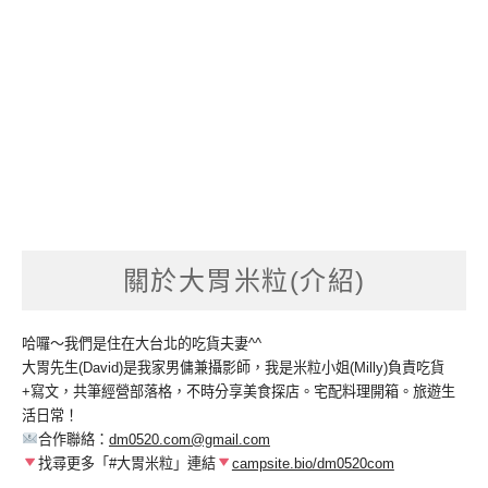
關於大胃米粒(介紹)
哈囉～我們是住在大台北的吃貨夫妻^^
大胃先生(David)是我家男傭兼攝影師，我是米粒小姐(Milly)負責吃貨
+寫文，共筆經營部落格，不時分享美食探店。宅配料理開箱。旅遊生
活日常！
合作聯絡：
dm0520.com@gmail.com
找尋更多「#大胃米粒」連結
campsite.bio/dm0520com