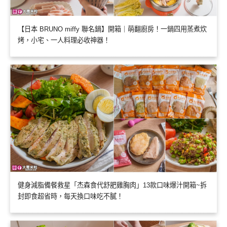
【日本 BRUNO miffy 聯名鍋】開箱｜萌翻廚房！一鍋四用蒸煮炊
烤，小宅、一人料理必收神器！
健身減脂備餐救星「杰森食代舒肥雞胸肉」13款口味爆汁開箱~拆
封即食超省時，每天換口味吃不膩！