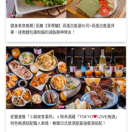
健身美食推薦│低醣【享喫醣】高蛋白能量吐司+高蛋白能量貝
果，拯救麵包澱粉腦的減脂期神隊友！
老饕激推「彡耕居食事所」ｘ時禾酒藏「TOKYO
LOVE梅酒」
特色梅酒搭配職人串燒，解鎖日式居酒屋最強餐酒搭配！