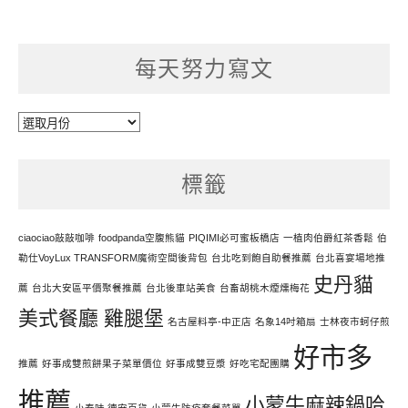
每天努力寫文
每
天
努
標籤
力
寫
文
ciaociao敲敲咖啡
foodpanda空腹熊貓
PIQIMI必可蜜板橋店
一植肉伯爵紅茶香鬆
伯
勒仕VoyLux TRANSFORM魔術空間後背包
台北吃到飽自助餐推薦
台北喜宴場地推
史丹貓
薦
台北大安區平價聚餐推薦
台北後車站美食
台畜胡桃木煙燻梅花
美式餐廳 雞腿堡
名古屋料亭-中正店
名象14吋箱扇
士林夜市蚵仔煎
好市多
推薦
好事成雙煎餅果子菜單價位
好事成雙豆漿
好吃宅配團購
推薦
小蒙牛麻辣鍋哈