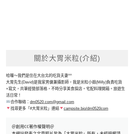
關於大胃米粒(介紹)
哈囉～我們是住在大台北的吃貨夫妻^^
大胃先生(David)是我家男傭兼攝影師，我是米粒小姐(Milly)負責吃貨
+寫文，共筆經營部落格，不時分享美食探店。宅配料理開箱。旅遊生
活日常！
合作聯絡：
dm0520.com@gmail.com
找尋更多「#大胃米粒」連結
campsite.bio/dm0520com
＠創用CC著作權聲明＠

本網站發表之文章照片皆為「大胃米粒」所有，未經授權請