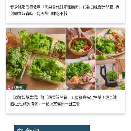
健身減脂備餐救星「杰森食代舒肥雞胸肉」13款口味爆汁開箱~拆
封即食超省時，每天換口味吃不膩！
【源鮮智慧農場】鮮活蔬菜箱開箱｜五星餐廳指定生菜！健身減
脂/上班族免備餐，一箱搞定健康一日三餐