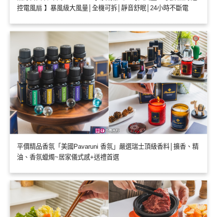
控電風扇 】暴風級大風量│全機可拆│靜音舒眠│24小時不斷電
平價精品香氛「美國Pavaruni 香氛」嚴選瑞士頂級香料│擴香、精
油、香氛蠟燭~居家儀式感+送禮首選