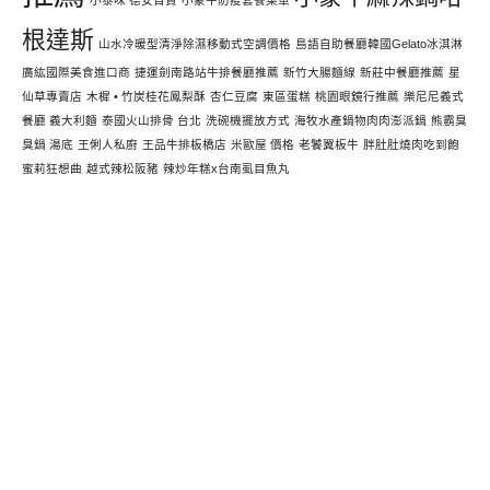
小泰味 德安百貨
小蒙牛防疫套餐菜單
根達斯
山水冷暖型清淨除濕移動式空調價格
島語自助餐廳韓國Gelato冰淇淋
廣紘國際美食進口商
捷運劍南路站牛排餐廳推薦
新竹大腸麵線
新莊中餐廳推薦
星
仙草專賣店
木樨 • 竹炭桂花鳳梨酥
杏仁豆腐
東區蛋糕
桃園眼鏡行推薦
樂尼尼義式
餐廳 義大利麵
泰國火山排骨 台北
洗碗機擺放方式
海牧水產鍋物肉肉澎派鍋
熊霸臭
臭鍋 湯底
王俐人私廚
王品牛排板橋店
米歐屋 價格
老饕翼板牛
胖肚肚燒肉吃到飽
蜜莉狂想曲
越式辣松阪豬
辣炒年糕x台南虱目魚丸