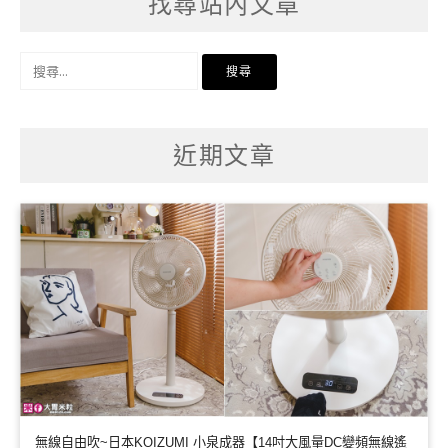
找尋站內文章
搜
尋
關
鍵
字:
近期文章
無線自由吹~日本KOIZUMI 小泉成器【14吋大風量DC變頻無線遙