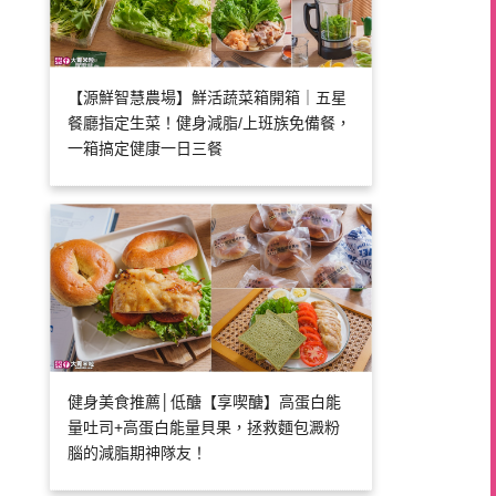
【源鮮智慧農場】鮮活蔬菜箱開箱｜五星
餐廳指定生菜！健身減脂/上班族免備餐，
一箱搞定健康一日三餐
健身美食推薦│低醣【享喫醣】高蛋白能
量吐司+高蛋白能量貝果，拯救麵包澱粉
腦的減脂期神隊友！