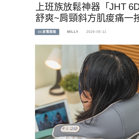
上班族放鬆神器「JHT 
舒爽~肩頸斜方肌痠痛一
MILLY
2026-05-11
3C家電開箱