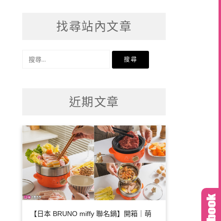
找尋站內文章
搜
尋
關
鍵
近期文章
字:
【日本 BRUNO miffy 聯名鍋】開箱｜萌