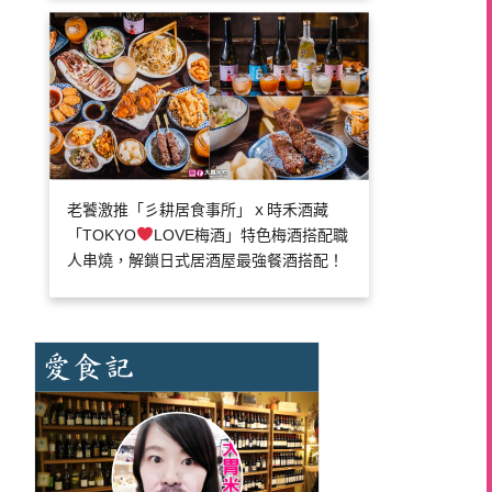
老饕激推「彡耕居食事所」ｘ時禾酒藏
「TOKYO
LOVE梅酒」特色梅酒搭配職
人串燒，解鎖日式居酒屋最強餐酒搭配！