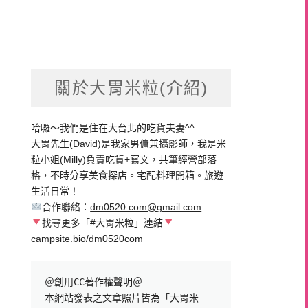
關於大胃米粒(介紹)
哈囉～我們是住在大台北的吃貨夫妻^^
大胃先生(David)是我家男傭兼攝影師，我是米
粒小姐(Milly)負責吃貨+寫文，共筆經營部落
格，不時分享美食探店。宅配料理開箱。旅遊
生活日常！
合作聯絡：
dm0520.com@gmail.com
找尋更多「#大胃米粒」連結
campsite.bio/dm0520com
＠創用CC著作權聲明＠

本網站發表之文章照片皆為「大胃米