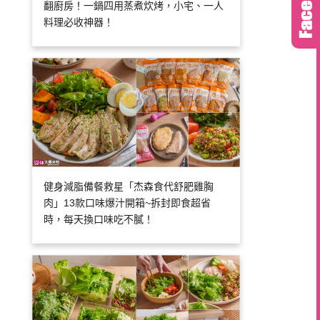
翻廚房！一鍋四用蒸煮炊烤，小宅、一人
料理必收神器！
健身減脂備餐救星「杰森食代舒肥雞胸
肉」13款口味爆汁開箱~拆封即食超省
時，每天換口味吃不膩！