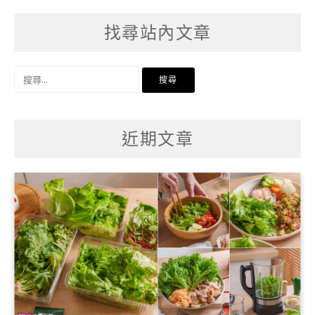
找尋站內文章
搜
尋
關
鍵
字:
近期文章