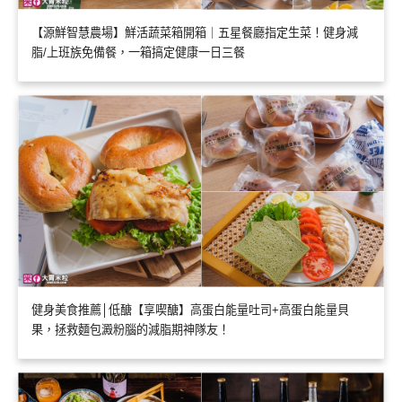
【源鮮智慧農場】鮮活蔬菜箱開箱｜五星餐廳指定生菜！健身減
脂/上班族免備餐，一箱搞定健康一日三餐
健身美食推薦│低醣【享喫醣】高蛋白能量吐司+高蛋白能量貝
果，拯救麵包澱粉腦的減脂期神隊友！