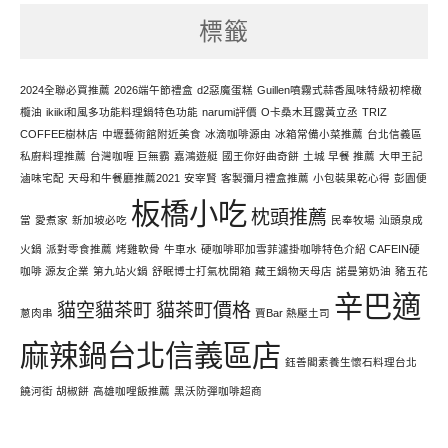
努
標籤
力
寫
文
2024全聯必買推薦
2026端午節禮盒
d2惡魔蛋糕
Guillen噴霧式蒜香風味特級初榨橄
欖油
ikiiki和風多功能料理鍋特色功能
narumi評價
O卡桑木耳露黃立丞
TRIZ
COFFEE樹林店
中壢藝術館附近美食
冰滴咖啡源由
冰箱常備小菜推薦
台北信義區
私廚料理推薦
台灣咖喱 巨無霸
嘉鴻遊艇
國王你好曲奇餅
土城 早餐 推薦
大甲王記
滷味宅配
天母和牛餐廳推薦2021
安宰賢
客製彌月禮盒推薦
小包裝果乾心得
彭園便
板橋小吃
枕頭推薦
當
愛煮家
新加坡必吃
民奉牧場
汕頭泉成
火鍋
派對零食推薦
烤雞軟骨
牛車水
硬咖啡耶加雪菲濾掛咖啡特色介紹 CAFEIN硬
咖啡 源友企業
第九站火鍋
舒眠博士打氣枕開箱
藏王鍋物天母店
諾曼第奶油
豬五花
辛巴適
貓空貓茶町
貓茶町價格
蔥肉串
賈Bar 熱壓土司
麻辣鍋台北信義區店
鈺善閣素養生懷石料理台北
饒河街 胡椒餅
高雄咖哩飯推薦
黑沃防彈咖啡超商