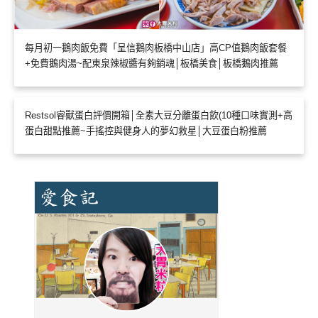
每月初一鵝肉飯免費「呈信鵝肉板橋中山店」高CP值鵝肉飯套餐
+免費鵝肉湯~配東泉辣椒醬有夠銷魂│板橋美食│板橋鵝肉推薦
Restsol睿獸蛋白評價開箱│全素大豆分離蛋白飲(10種口味實測+高
蛋白甜點推薦~手搖控與健身人的夢幻救星│大豆蛋白粉推薦