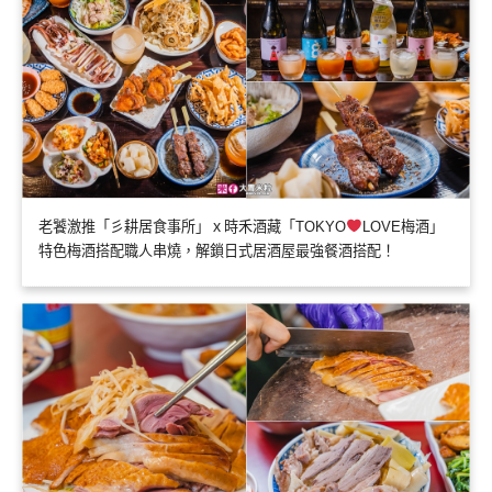
老饕激推「彡耕居食事所」ｘ時禾酒藏「TOKYO
LOVE梅酒」
特色梅酒搭配職人串燒，解鎖日式居酒屋最強餐酒搭配！