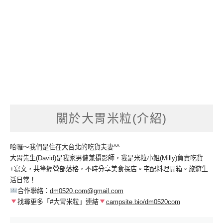
關於大胃米粒(介紹)
哈囉～我們是住在大台北的吃貨夫妻^^
大胃先生(David)是我家男傭兼攝影師，我是米粒小姐(Milly)負責吃貨
+寫文，共筆經營部落格，不時分享美食探店。宅配料理開箱。旅遊生
活日常！
合作聯絡：
dm0520.com@gmail.com
找尋更多「#大胃米粒」連結
campsite.bio/dm0520com