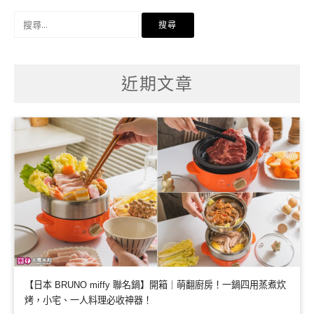
搜
尋
關
鍵
字:
近期文章
【日本 BRUNO miffy 聯名鍋】開箱｜萌翻廚房！一鍋四用蒸煮炊
烤，小宅、一人料理必收神器！