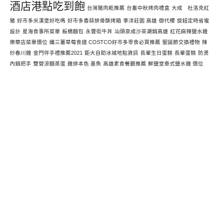
酒店港點吃到飽
台灣豬肉乾推薦
台畜中秋烤肉禮盒
大成 杜洛克紅
豬
好市多米漢堡好吃嗎
好市多香蒜排骨酥烤箱
季洋莊園 高雄
御代櫻
旋鈕定時省電
設計
星海食事所菜單
板橋麵包
永豐街牛丼
汕頭泉成沙茶潮鍋高雄
紅花麻辣鹽水雞
樂華店菜單價位
纖三薯草莓食譜 COSTCO好市多零食必買推薦
聖誕節交換禮物
辣
炒春川雞
金門伴手禮推薦2021
鉅大自助冰城地點資訊
長輩生日蛋糕
長輩蛋糕
防燙
內鍋把手
雙營涼麵蒸蛋
雞排本色 墨魚
高雄素食餐廳推薦
鮮鹽堂泰式鹽水雞 價位