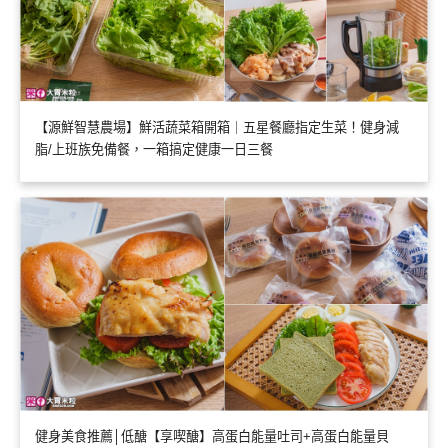
【源鮮智慧農場】鮮活蔬菜箱開箱｜五星餐廳指定生菜！健身減
脂/上班族免備餐，一箱搞定健康一日三餐
健身美食推薦│低醣【享喫醣】高蛋白能量吐司+高蛋白能量貝