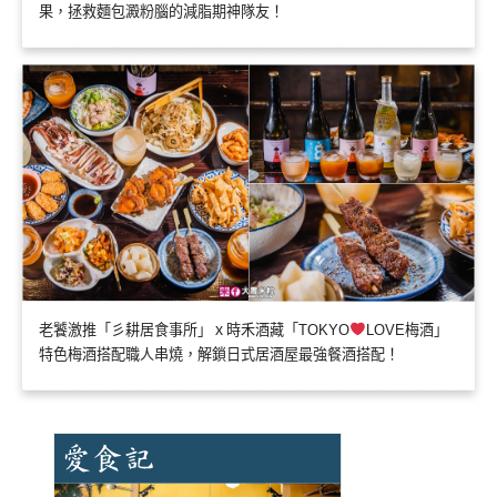
果，拯救麵包澱粉腦的減脂期神隊友！
老饕激推「彡耕居食事所」ｘ時禾酒藏「TOKYO
LOVE梅酒」
特色梅酒搭配職人串燒，解鎖日式居酒屋最強餐酒搭配！