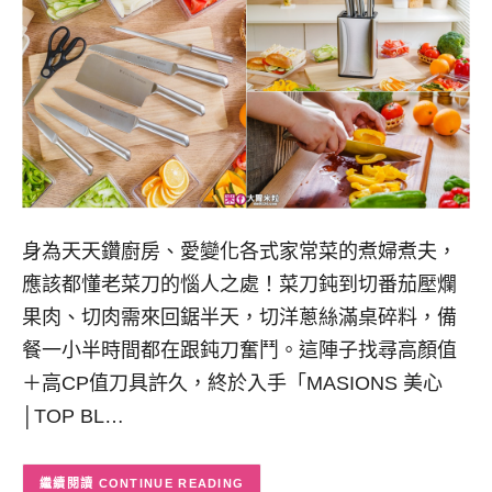
身為天天鑽廚房、愛變化各式家常菜的煮婦煮夫，
應該都懂老菜刀的惱人之處！菜刀鈍到切番茄壓爛
果肉、切肉需來回鋸半天，切洋蔥絲滿桌碎料，備
餐一小半時間都在跟鈍刀奮鬥。這陣子找尋高顏值
＋高CP值刀具許久，終於入手「MASIONS 美心
│TOP BL…
CONTINUE READING