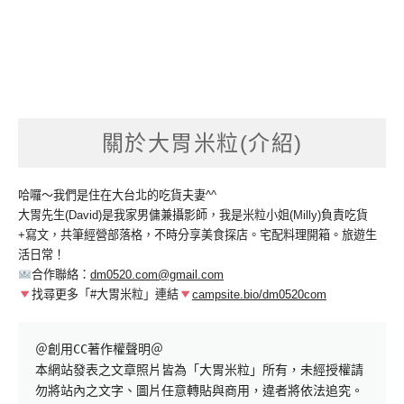
關於大胃米粒(介紹)
哈囉～我們是住在大台北的吃貨夫妻^^
大胃先生(David)是我家男傭兼攝影師，我是米粒小姐(Milly)負責吃貨
+寫文，共筆經營部落格，不時分享美食探店。宅配料理開箱。旅遊生
活日常！
合作聯絡：
dm0520.com@gmail.com
找尋更多「#大胃米粒」連結
campsite.bio/dm0520com
＠創用CC著作權聲明＠

本網站發表之文章照片皆為「大胃米粒」所有，未經授權請
勿將站內之文字、圖片任意轉貼與商用，違者將依法追究。