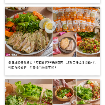
健身減脂備餐救星「杰森食代舒肥雞胸肉」13款口味爆汁開箱~拆
封即食超省時，每天換口味吃不膩！