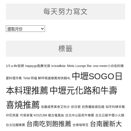
每天努力寫文
每
天
努
標籤
力
寫
文
1/3 a life官網
happygo點數兌換
kristallklar
Metis Lounge Bar
one-meter小白佐料機
中壢SOGO日
愛料理市集
Tefal 特福 鮮呼吸速燉萬用快鍋4L
本料理推薦
中壢元化路和牛壽
喜燒推薦
信義威秀美食艾叻沙
初日號
初魚鐵板燒包廂
匈牙利綿羊豬
印尼燕屋
可易家電 KOIZUMI 復古電風扇
台北中山區和牛推薦
台北公館平價小火鍋
台南吃到飽推薦
台南麗新大
台北拉麵推薦
台南咖啡豆