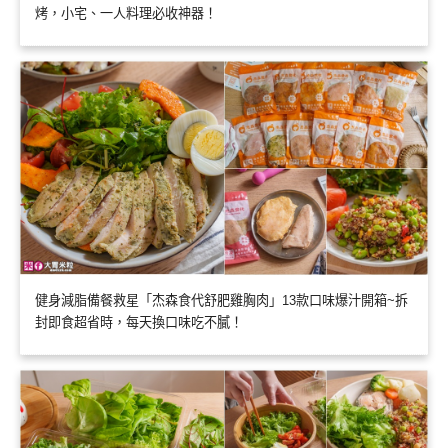
烤，小宅、一人料理必收神器！
健身減脂備餐救星「杰森食代舒肥雞胸肉」13款口味爆汁開箱~拆
封即食超省時，每天換口味吃不膩！