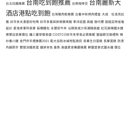
台南吃到飽推薦
台南麗新大
台北拉麵推薦
台南咖啡豆
酒店港點吃到飽
台灣豬肉乾推薦
台畜中秋烤肉禮盒
大成 杜洛克紅
豬
好市多米漢堡好吃嗎
好市多香蒜排骨酥烤箱
季洋莊園 高雄
御代櫻
旋鈕定時省電
設計
星海食事所菜單
板橋麵包
永豐街牛丼
汕頭泉成沙茶潮鍋高雄
紅花麻辣鹽水雞
樂華店菜單價位
纖三薯草莓食譜 COSTCO好市多零食必買推薦
聖誕節交換禮物
辣
炒春川雞
金門伴手禮推薦2021
鉅大自助冰城地點資訊
長輩生日蛋糕
長輩蛋糕
防燙
內鍋把手
雙營涼麵蒸蛋
雞排本色 墨魚
高雄素食餐廳推薦
鮮鹽堂泰式鹽水雞 價位