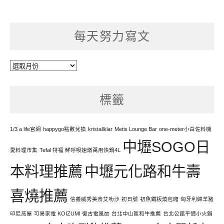
每天努力寫文
每
天
努
標籤
力
寫
文
1/3 a life官網
happygo點數兌換
kristallklar
Metis Lounge Bar
one-meter小白佐料機
中壢SOGO日
愛料理市集
Tefal 特福 鮮呼吸速燉萬用快鍋4L
本料理推薦
中壢元化路和牛壽
喜燒推薦
信義威秀美食艾叻沙
初日號
初魚鐵板燒包廂
匈牙利綿羊豬
印尼燕屋
可易家電 KOIZUMI 復古電風扇
台北中山區和牛推薦
台北公館平價小火鍋