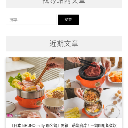
找尋站內文章
搜
尋
關
鍵
字:
近期文章
【日本 BRUNO miffy 聯名鍋】開箱｜萌翻廚房！一鍋四用蒸煮炊