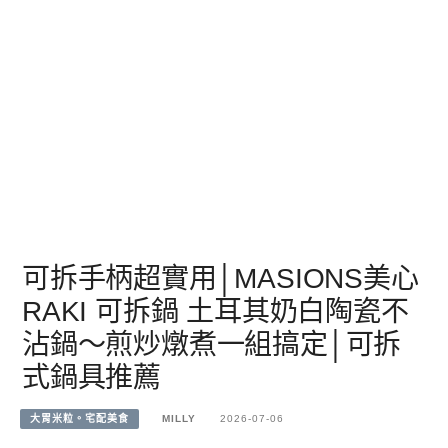
可拆手柄超實用│MASIONS美心
RAKI 可拆鍋 土耳其奶白陶瓷不
沾鍋～煎炒燉煮一組搞定│可拆
式鍋具推薦
大胃米粒。宅配美食
MILLY
2026-07-06