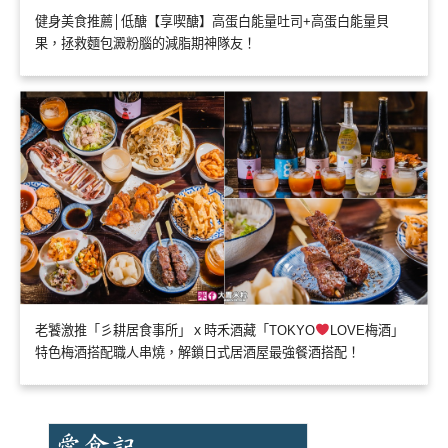
健身美食推薦│低醣【享喫醣】高蛋白能量吐司+高蛋白能量貝
果，拯救麵包澱粉腦的減脂期神隊友！
老饕激推「彡耕居食事所」ｘ時禾酒藏「TOKYO
LOVE梅酒」
特色梅酒搭配職人串燒，解鎖日式居酒屋最強餐酒搭配！