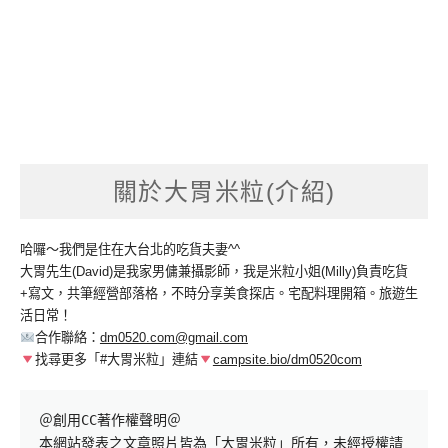
關於大胃米粒(介紹)
哈囉～我們是住在大台北的吃貨夫妻^^
大胃先生(David)是我家男傭兼攝影師，我是米粒小姐(Milly)負責吃貨
+寫文，共筆經營部落格，不時分享美食探店。宅配料理開箱。旅遊生
活日常！
合作聯絡：
dm0520.com@gmail.com
找尋更多「#大胃米粒」連結
campsite.bio/dm0520com
＠創用CC著作權聲明＠

本網站發表之文章照片皆為「大胃米粒」所有，未經授權請