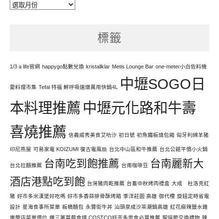
每
天
努
標籤
力
寫
文
1/3 a life官網
happygo點數兌換
kristallklar
Metis Lounge Bar
one-meter小白佐料機
中壢SOGO日
愛料理市集
Tefal 特福 鮮呼吸速燉萬用快鍋4L
本料理推薦
中壢元化路和牛壽
喜燒推薦
信義威秀美食艾叻沙
初日號
初魚鐵板燒包廂
匈牙利綿羊豬
印尼燕屋
可易家電 KOIZUMI 復古電風扇
台北中山區和牛推薦
台北公館平價小火鍋
台南吃到飽推薦
台南麗新大
台北拉麵推薦
台南咖啡豆
酒店港點吃到飽
台灣豬肉乾推薦
台畜中秋烤肉禮盒
大成 杜洛克紅
豬
好市多米漢堡好吃嗎
好市多香蒜排骨酥烤箱
季洋莊園 高雄
御代櫻
旋鈕定時省電
設計
星海食事所菜單
板橋麵包
永豐街牛丼
汕頭泉成沙茶潮鍋高雄
紅花麻辣鹽水雞
樂華店菜單價位
纖三薯草莓食譜 COSTCO好市多零食必買推薦
聖誕節交換禮物
辣