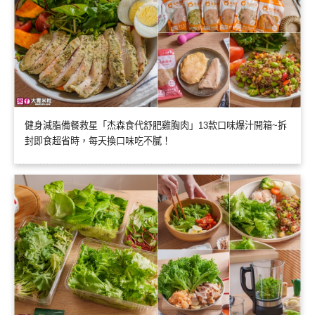
健身減脂備餐救星「杰森食代舒肥雞胸肉」13款口味爆汁開箱~拆
封即食超省時，每天換口味吃不膩！