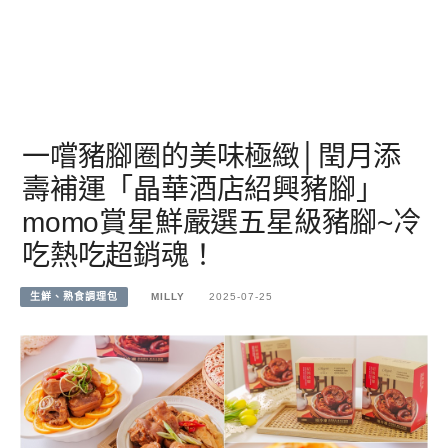
一嚐豬腳圈的美味極緻│閏月添
壽補運「晶華酒店紹興豬腳」
momo賞星鮮嚴選五星級豬腳~冷
吃熱吃超銷魂！
生鮮、熟食調理包
MILLY
2025-07-25