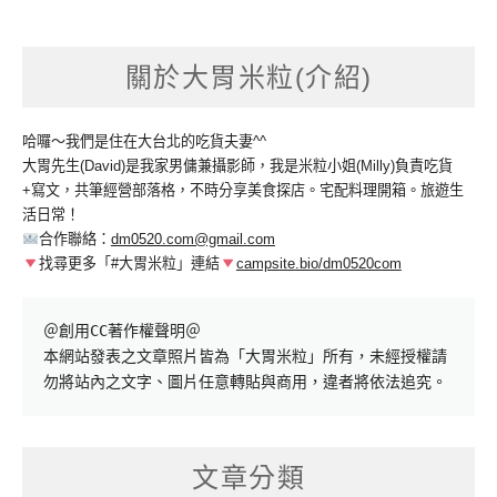
關於大胃米粒(介紹)
哈囉～我們是住在大台北的吃貨夫妻^^
大胃先生(David)是我家男傭兼攝影師，我是米粒小姐(Milly)負責吃貨
+寫文，共筆經營部落格，不時分享美食探店。宅配料理開箱。旅遊生
活日常！
合作聯絡：
dm0520.com@gmail.com
找尋更多「#大胃米粒」連結
campsite.bio/dm0520com
＠創用CC著作權聲明＠

本網站發表之文章照片皆為「大胃米粒」所有，未經授權請
勿將站內之文字、圖片任意轉貼與商用，違者將依法追究。
文章分類