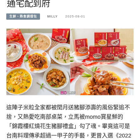
通宅配到府
生鮮、熟食調理包
MILLY
2025-08-01
這陣子米粒全家都被閏月送豬腳添壽的風俗緊追不
捨，又熱愛吃南部桌菜，立馬被momo賞星鮮的
「錦霞樓紅燒花生豬腳禮盒」勾了魂。畢竟這可是
台南料理傳承超過一甲子的手藝，更曾入選《2022