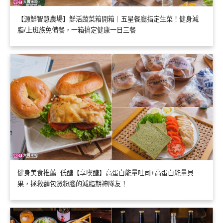
【源鮮智慧農場】鮮活蔬菜箱開箱｜五星餐廳指定生菜！健身減
脂/上班族免備餐，一箱搞定健康一日三餐
健身美食推薦│低醣【享喫醣】高蛋白能量吐司+高蛋白能量貝
果，拯救麵包澱粉腦的減脂期神隊友！