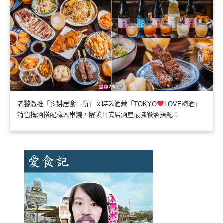
老饕激推「彡耕居食事所」ｘ時禾酒藏「TOKYO
LOVE梅酒」
特色梅酒搭配職人串燒，解鎖日式居酒屋最強餐酒搭配！