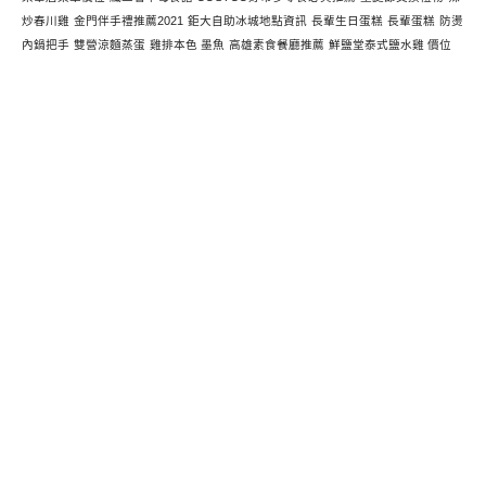
炒春川雞
金門伴手禮推薦2021
鉅大自助冰城地點資訊
長輩生日蛋糕
長輩蛋糕
防燙
內鍋把手
雙營涼麵蒸蛋
雞排本色 墨魚
高雄素食餐廳推薦
鮮鹽堂泰式鹽水雞 價位