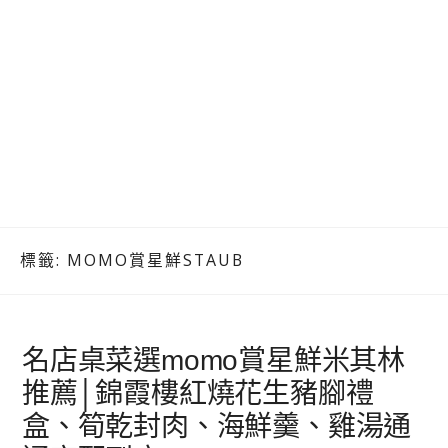
標籤:
MOMO賞星鮮STAUB
名店桌菜選momo賞星鮮米其林
推薦│錦霞樓紅燒花生豬腳禮
盒、筍乾封肉、海鮮羹、雞湯通