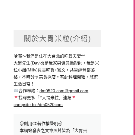
關於大胃米粒(介紹)
哈囉～我們是住在大台北的吃貨夫妻^^
大胃先生(David)是我家男傭兼攝影師，我是米
粒小姐(Milly)負責吃貨+寫文，共筆經營部落
格，不時分享美食探店。宅配料理開箱。旅遊
生活日常！
合作聯絡：
dm0520.com@gmail.com
找尋更多「#大胃米粒」連結
campsite.bio/dm0520com
＠創用CC著作權聲明＠

本網站發表之文章照片皆為「大胃米