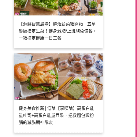
【源鮮智慧農場】鮮活蔬菜箱開箱｜五星
餐廳指定生菜！健身減脂/上班族免備餐，
一箱搞定健康一日三餐
健身美食推薦│低醣【享喫醣】高蛋白能
量吐司+高蛋白能量貝果，拯救麵包澱粉
腦的減脂期神隊友！