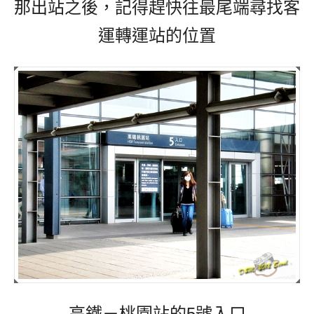
那出站之後，記得趕快往最尾端尋找客
運轉運站的位置
高鐵－桃園站的5號入口