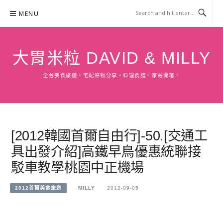
Skip
MENU
to
content
大胃米粒 DAVID & MILLY
全台美食旅遊。宅配好物分享。料理食譜。家電開箱。
[2012韓國首爾自由行]-50.[交通工
具出發介紹]高鐵早鳥優惠統聯接
駁車教學桃園中正機場
2012首爾美食旅遊
MILLY
2012-09-05