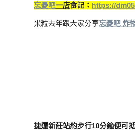
忘憂吧
一店
食記：
https://dm05
米粒去年跟大家分享
忘憂吧 炸物
捷運新莊站約步行10分鐘便可