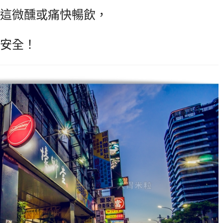
這微醺或痛快暢飲，
安全！