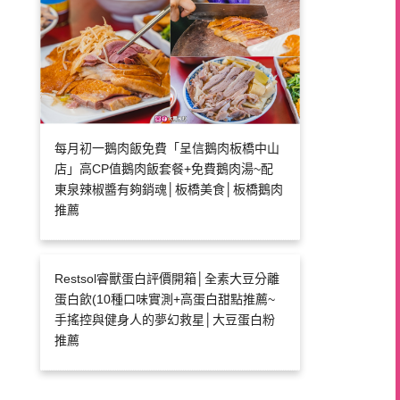
每月初一鵝肉飯免費「呈信鵝肉板橋中山
店」高CP值鵝肉飯套餐+免費鵝肉湯~配
東泉辣椒醬有夠銷魂│板橋美食│板橋鵝肉
推薦
Restsol睿獸蛋白評價開箱│全素大豆分離
蛋白飲(10種口味實測+高蛋白甜點推薦~
手搖控與健身人的夢幻救星│大豆蛋白粉
推薦