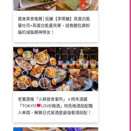
健身美食推薦│低醣【享喫醣】高蛋白能
量吐司+高蛋白能量貝果，拯救麵包澱粉
腦的減脂期神隊友！
老饕激推「彡耕居食事所」ｘ時禾酒藏
「TOKYO
LOVE梅酒」特色梅酒搭配職
人串燒，解鎖日式居酒屋最強餐酒搭配！