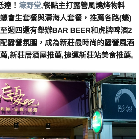
抵達！
壕野堂
,餐點主打露營風燒烤物料
蠔會生套餐與濤海人套餐，
推薦
各路(蠔)
週四還有舉辦BAR BEER和虎牌啤酒2
配露營氛圍，成為新莊最時尚的露營風酒
薦,新莊居酒屋推薦,捷運新莊站美食推薦,