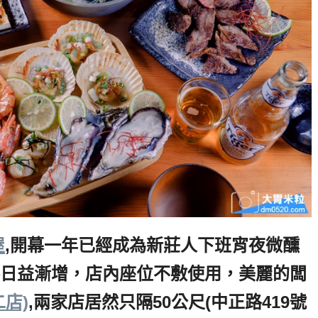
屋
,開幕一年已經成為新莊人下班宵夜微醺
日益漸增，店內座位不敷使用，美麗的闆
店)
,兩家店居然只隔50公尺(中正路419號