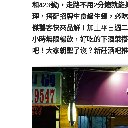
和423號)，走路不用2分鐘就能
理，搭配招牌生食級生蠔，必吃
傑饕客快來品鮮！加上平日週二至
小時無限暢飲，好吃的下酒菜搭
吧！大家朝聖了沒？新莊酒吧推