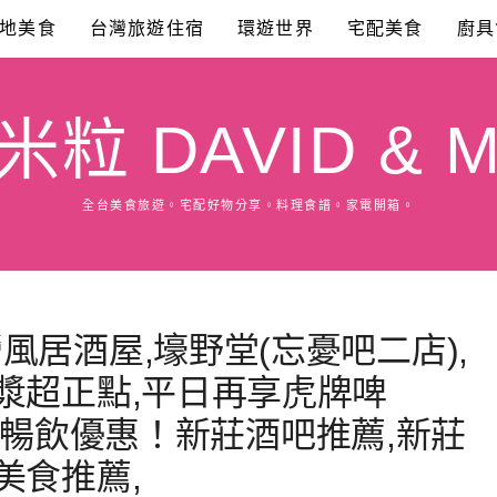
地美食
台灣旅遊住宿
環遊世界
宅配美食
廚具
粒 DAVID & M
全台美食旅遊。宅配好物分享。料理食譜。家電開箱。
風居酒屋,壕野堂(忘憂吧二店),
漿超正點,平日再享虎牌啤
時無限暢飲優惠！新莊酒吧推薦,新莊
美食推薦,