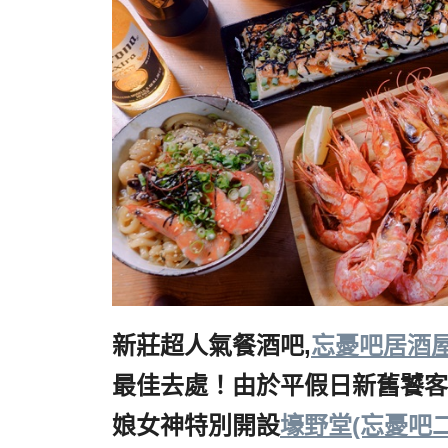
新莊超人氣餐酒吧,
忘憂吧居酒
最佳去處！由於平假日新舊饕客
娘女神特別開設
壕野堂(忘憂吧二