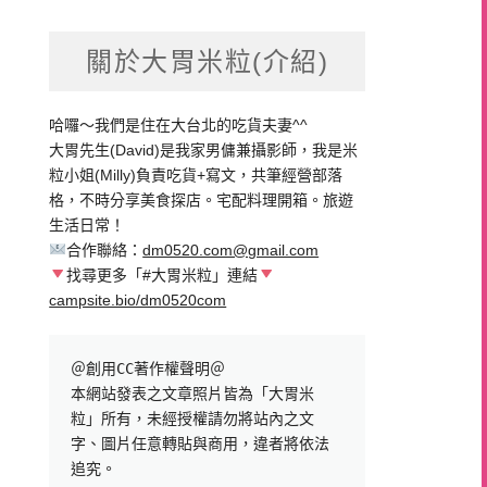
關於大胃米粒(介紹)
哈囉～我們是住在大台北的吃貨夫妻^^
大胃先生(David)是我家男傭兼攝影師，我是米
粒小姐(Milly)負責吃貨+寫文，共筆經營部落
格，不時分享美食探店。宅配料理開箱。旅遊
生活日常！
合作聯絡：
dm0520.com@gmail.com
找尋更多「#大胃米粒」連結
campsite.bio/dm0520com
＠創用CC著作權聲明＠

本網站發表之文章照片皆為「大胃米
粒」所有，未經授權請勿將站內之文
字、圖片任意轉貼與商用，違者將依法
追究。