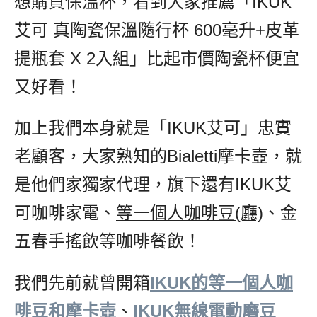
想購買保溫杯，看到大家推薦「IKUK
艾可 真陶瓷保溫隨行杯 600毫升+皮革
提瓶套 X 2入組」比起市價陶瓷杯便宜
又好看！
加上我們本身就是「IKUK艾可」忠實
老顧客，大家熟知的Bialetti摩卡壺，就
是他們家獨家代理，旗下還有IKUK艾
可咖啡家電、
等一個人咖啡豆(廳)
、金
五春手搖飲等咖啡餐飲！
我們先前就曾開箱
IKUK的等一個人咖
啡豆和摩卡壺
、
IKUK無線電動磨豆