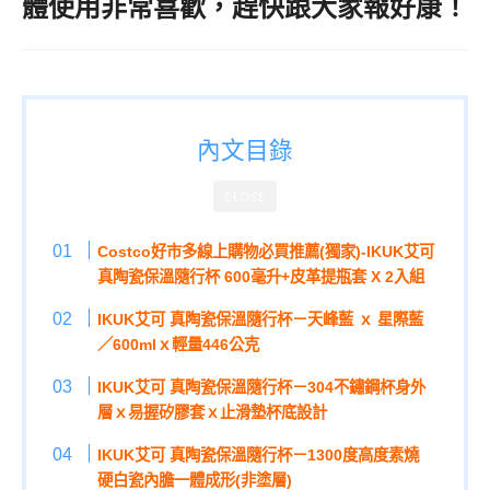
體使用非常喜歡，趕快跟大家報好康！
內文目錄
CLOSE
Costco好市多線上購物必買推薦(獨家)-IKUK艾可
真陶瓷保溫隨行杯 600毫升+皮革提瓶套 X 2入組
IKUK艾可 真陶瓷保溫隨行杯－天峰藍 ｘ 星際藍
／600mlｘ輕量446公克
IKUK艾可 真陶瓷保溫隨行杯－304不鏽鋼杯身外
層ｘ易握矽膠套
ｘ
止滑墊杯底設計
IKUK艾可 真陶瓷保溫隨行杯－1300度高度素燒
硬白瓷內膽一體成形(非塗層)