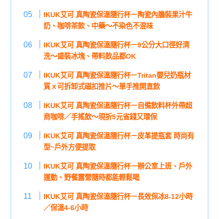
IKUK艾可 真陶瓷保溫隨行杯－陶瓷內膽裝果汁牛
奶、咖啡茶飲、中藥～不染色不混味
IKUK艾可 真陶瓷保溫隨行杯－9公分大口徑好清
洗～盛裝冰塊、帶料飲品都OK
IKUK艾可 真陶瓷保溫隨行杯－Tritan嬰兒奶瓶材
質ｘ可拆卸式磁扣推片～單手推開直飲
IKUK艾可 真陶瓷保溫隨行杯－自備飲料杯外帶超
商咖啡／手搖飲～現折5元省錢又環保
IKUK艾可 真陶瓷保溫隨行杯－皮革提瓶套 時尚有
型~戶外方便提取
IKUK艾可 真陶瓷保溫隨行杯－辦公室上班、戶外
運動、野餐露營隨時都能輕鬆喝
IKUK艾可 真陶瓷保溫隨行杯－長效保冰8-12小時
／保溫4-6小時