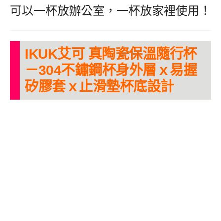
可以一杯放辦公室，一杯放家裡使用！
IKUK艾可 真陶瓷保溫隨行杯
－304不鏽鋼杯身外層ｘ易握
矽膠套
ｘ
止滑墊杯底設計