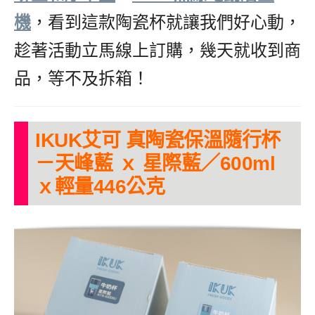
機
，看到這款陶瓷杯就讓我們好心動，
趁著活動立馬線上訂購，幾天就收到商
品，等不及拆箱！
IKUK艾可 真陶瓷保溫隨行杯
－天峰藍 ｘ 星際藍／600ml
ｘ輕量446公克