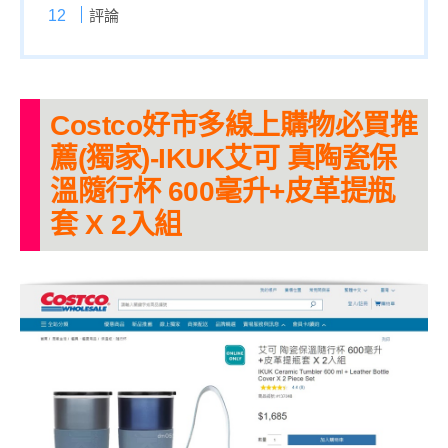
評論
Costco好市多線上購物必買推
薦(獨家)-IKUK艾可 真陶瓷保
溫隨行杯 600毫升+皮革提瓶
套 X 2入組