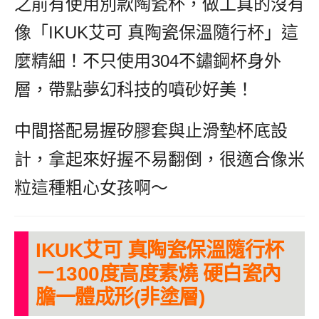
之前有使用別款陶瓷杯，做工真的沒有
像「IKUK艾可 真陶瓷保溫隨行杯」這
麼精細！不只使用304不鏽鋼杯身外
層，帶點夢幻科技的噴砂好美！
中間搭配易握矽膠套與止滑墊杯底設
計，拿起來好握不易翻倒，很適合像米
粒這種粗心女孩啊～
IKUK艾可 真陶瓷保溫隨行杯
－1300度高度素燒 硬白瓷內
膽一體成形(非塗層)