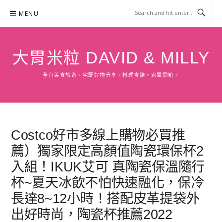
Skip
MENU
to
content
大胃米粒 DAVID & MILLY
全台美食旅遊。宅配好物分享。料理食譜。家電開箱。
Costco好市多線上購物必買推
薦）獨家限定高顏值陶瓷環保杯2
入組！IKUK艾可 真陶瓷保溫隨行
杯~夏天冰飲不怕快速融化，保冷
長達8~12小時！搭配皮革提袋外
出好時尚，陶瓷杯推薦2022