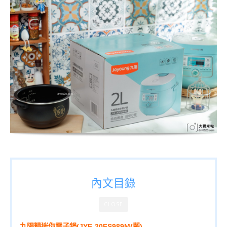
內文目錄
CLOSE
九陽精迷你電子鍋(JYF-20FS989M(藍)