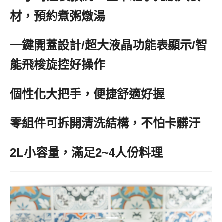
材，預約煮粥燉湯
一鍵開蓋設計/超大液晶功能表顯示/智
能飛梭旋控好操作
個性化大把手，便捷舒適好握
零組件可拆開清洗結構，不怕卡髒汙
2L小容量，滿足2~4人份料理