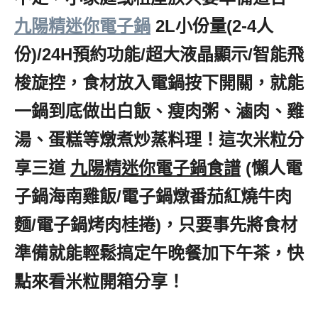
九陽精迷你電子鍋
,
2L小份量(2-4人
份)/24H預約功能/超大液晶顯示/智能飛
梭旋控，食材放入電鍋按下開關，就能
一鍋到底做出白飯、瘦肉粥、滷肉、雞
湯、蛋糕等燉煮炒蒸料理！這次米粒分
享三道
,
九陽精迷你電子鍋食譜
,
(懶人電
子鍋海南雞飯/電子鍋燉番茄紅燒牛肉
麵/電子鍋烤肉桂捲)，只要事先將食材
準備就能輕鬆搞定午晚餐加下午茶，快
點來看米粒開箱分享！
電子鍋食譜一鍋
到底,,
九陽電
子鍋食譜,九陽精迷你電子