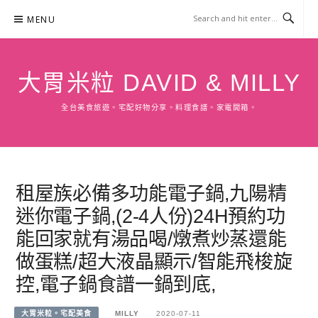
Skip
MENU
to
content
大胃米粒 DAVID & MILLY
全台美食旅遊。宅配好物分享。料理食譜。家電開箱。
租屋族必備多功能電子鍋,九陽精
迷你電子鍋,(2-4人份)24H預約功
能回家就有湯品喝/燉煮炒蒸還能
做蛋糕/超大液晶顯示/智能飛梭旋
控,電子鍋食譜一鍋到底,
大胃米粒。宅配美食
MILLY
2020-07-11