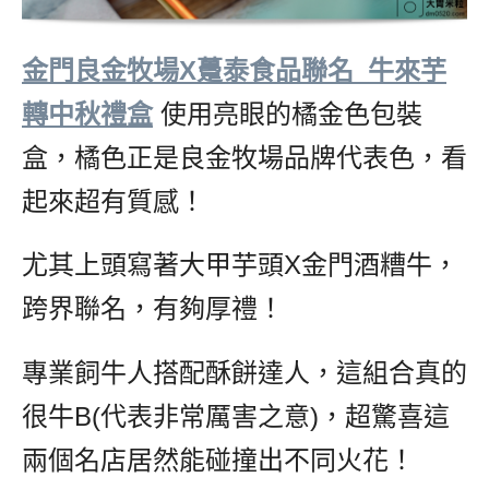
金門良金牧場X躉泰食品聯名_牛來芋
轉中秋禮盒
,
使用亮眼的橘金色包裝
盒，橘色正是良金牧場品牌代表色，看
起來超有質感！
尤其上頭寫著大甲芋頭X金門酒糟牛，
跨界聯名，有夠厚禮！
專業飼牛人搭配酥餅達人，這組合真的
很牛B(代表非常厲害之意)，超驚喜這
兩個名店居然能碰撞出不同火花！