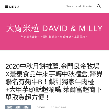
Skip
MENU
to
content
大胃米粒 DAVID & MILLY
全台美食旅遊。宅配好物分享。料理食譜。家電開箱。
2020中秋月餅推薦,金門良金牧場
X躉泰食品牛來芋轉中秋禮盒,跨界
聯名有夠牛B！鹹甜獨家牛肉椪
+大甲芋頭酥超涮嘴,萊爾富超商下
單取貨超方便！
餅乾、蛋糕、甜點
DAVID
2020-09-03