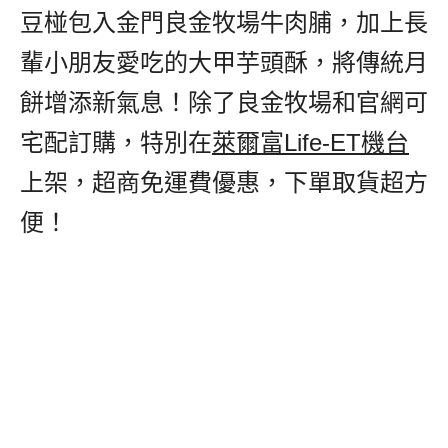
豆椪包入金門良金牧場牛肉脯，加上長
輩小朋友愛吃的大甲芋頭酥，將傳統月
餅增添新氣息！除了良金牧場和官網可
宅配訂購，特別在
萊爾富Life-ET機台
上架，超商免運費優惠，下單取貨超方
便！
,
良金牧場牛來芋轉中秋禮盒,,良金
牧場牛來芋轉中秋禮盒萊爾富,,良金牧
場中秋禮盒,,良金牧場牛肉脯,,良金牧
場牛肉椪,,良金牧場禮盒,
良金牧場X躉
泰食品牛來芋轉中秋禮盒,躉泰食品牛
來芋轉中秋禮盒,躉泰食品芋頭酥,躉泰