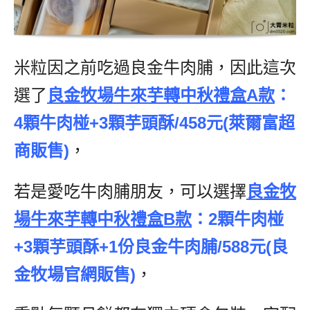
米粒因之前吃過良金牛肉脯，因此這次
選了
良金牧場牛來芋轉中秋禮盒A款
：
4顆牛肉椪+3顆芋頭酥/458元(萊爾富超
商販售)
，
若是愛吃牛肉脯朋友，可以選擇
良金牧
場牛來芋轉中秋禮盒B款
：2顆牛肉椪
+3顆芋頭酥+1份良金牛肉脯/588元(良
金牧場官網販售)
，