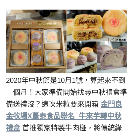
2020年中秋節是10月1號，算起來不到
一個月！大家準備開始找尋中秋禮盒準
備送禮沒？這次米粒要來開箱
,
金門良
金牧場X躉泰食品聯名_牛來芋轉中秋
禮盒
,
首推獨家特製牛肉椪，將傳統綠