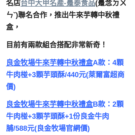
名店
台中大甲名產-躉泰食品
(躉念ㄉㄨ
ㄣˇ)聯名合作，推出牛來芋轉中秋禮
盒，
目前有兩款組合搭配非常新奇！
良金牧場牛來芋轉中秋禮盒
A款：4顆
牛肉椪+3顆芋頭酥/440元(萊爾富超商
價)
良金牧場牛來芋轉中秋禮盒
B款：2顆
牛肉椪+3顆芋頭酥+1份良金牛肉
脯/588元(良金牧場官網價)