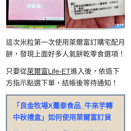
這次米粒第一次使用萊爾富訂購宅配月
餅，發現上面好多人氣餅乾零食選項！
只要從
萊爾富Life-ET
進入後，依造下
方指示點選下單，結帳後等待通知！
「良金牧場X躉泰食品_牛來芋轉
中秋禮盒」如何使用萊爾富訂貨