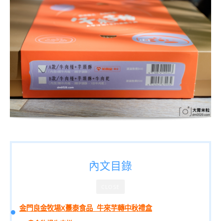
內文目錄
CLOSE
金門良金牧場X躉泰食品_牛來芋轉中秋禮盒