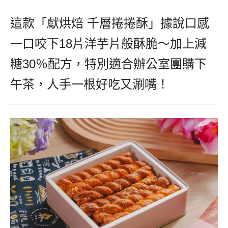
這款「獻烘焙 千層捲捲酥」據說口感
一口咬下18片洋芋片般酥脆～加上減
糖30％配方，特別適合辦公室團購下
午茶，人手一根好吃又涮嘴！