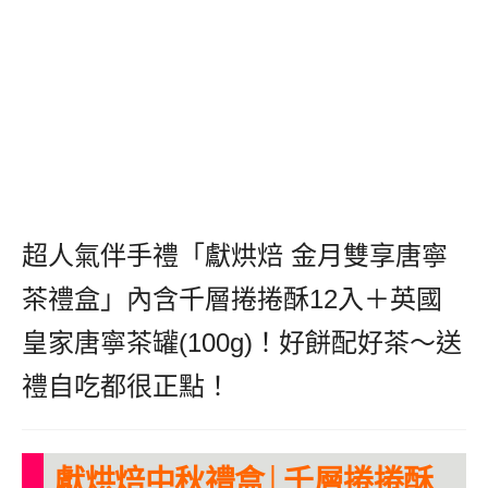
超人氣伴手禮「獻烘焙 金月雙享唐寧
茶禮盒」內含千層捲捲酥12入＋英國
皇家唐寧茶罐(100g)！好餅配好茶～送
禮自吃都很正點！
獻烘焙中秋禮盒│千層捲捲酥