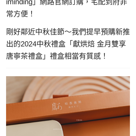
iminding」網路官網訂購，宅配到府非
常方便！
剛好鄰近中秋佳節～我們提早預購新推
出的2024中秋禮盒「獻烘焙 金月雙享
唐寧茶禮盒」禮盒相當有質感！