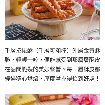
千層捲捲酥（千層可頌棒）外層金黃酥
脆，輕輕一咬，便能感受到那層層酥皮
在齒間脆裂的美妙聲響。每一層酥皮都
經過精心烘焙，厚度掌握得恰到好處！