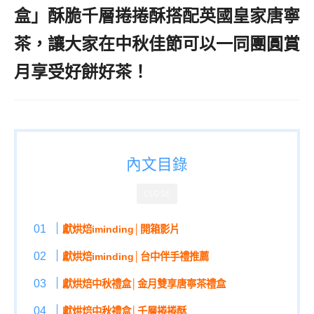
盒」酥脆千層捲捲酥搭配英國皇家唐寧
茶，讓大家在中秋佳節可以一同團圓賞
月享受好餅好茶！
內文目錄
CLOSE
獻烘焙iminding│開箱影片
獻烘焙iminding│台中伴手禮推薦
獻烘焙中秋禮盒│金月雙享唐寧茶禮盒
獻烘焙中秋禮盒│千層捲捲酥