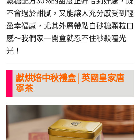
減糖配方30%的甜度正好恰到好處，既
不會過於甜膩，又能讓人充分感受到輕
盈幸福感，尤其外層帶點白砂糖顆粒口
感～我們家一開盒就忍不住秒殺嗑光
光！
獻烘焙中秋禮盒│英國皇家唐
寧茶