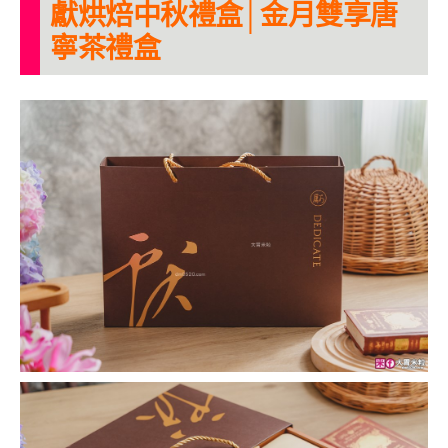
獻烘焙中秋禮盒│金月雙享唐
寧茶禮盒