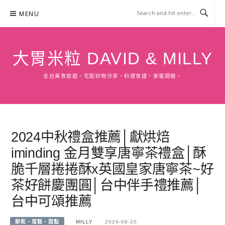
Skip
MENU
to
content
大胃米粒 DAVID & MILLY
全台美食旅遊。宅配好物分享。料理食譜。家電開箱。
2024中秋禮盒推薦│獻烘焙
iminding 金月雙享唐寧茶禮盒│酥
脆千層捲捲酥x英國皇家唐寧茶~好
茶好餅慶團圓│台中伴手禮推薦│
台中可頌推薦
餅乾、蛋糕、甜點
MILLY
2024-08-20