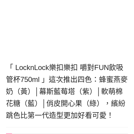
「 LocknLock樂扣樂扣 嚼對FUN飲吸
管杯750ml 」這次推出四色：蜂蜜燕麥
奶（黃）│幕斯藍莓塔（紫）│軟萌棉
花糖（藍）│俏皮開心果（綠），繽紛
跳色比第一代造型更加好看可愛！