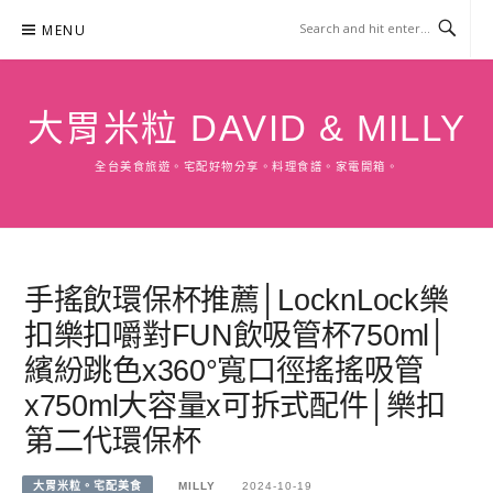
Skip
MENU
to
content
大胃米粒 DAVID & MILLY
全台美食旅遊。宅配好物分享。料理食譜。家電開箱。
手搖飲環保杯推薦│LocknLock樂
扣樂扣嚼對FUN飲吸管杯750ml│
繽紛跳色x360°寬口徑搖搖吸管
x750ml大容量x可拆式配件│樂扣
第二代環保杯
大胃米粒。宅配美食
MILLY
2024-10-19