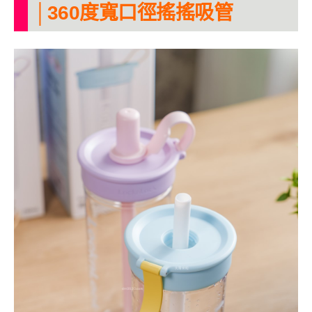
│360度寬口徑搖搖吸管