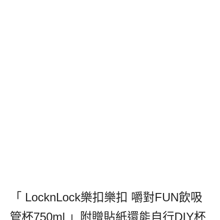
「 LocknLock樂扣樂扣 嚼對FUN飲吸
管杯750ml 」附贈貼紙還能自行DIY杯