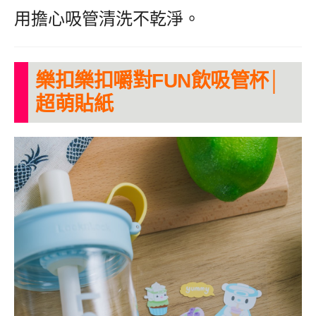
用擔心吸管清洗不乾淨。
樂扣樂扣嚼對FUN飲吸管杯│
超萌貼紙