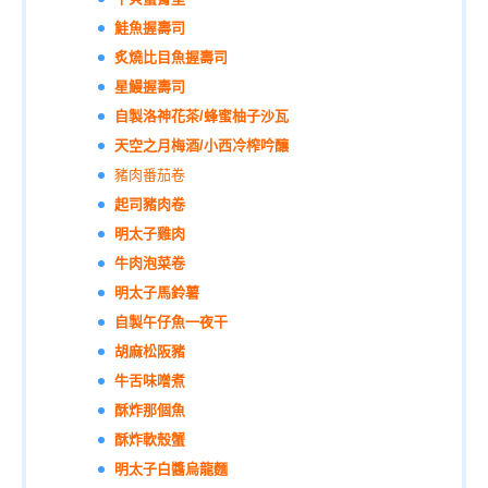
鮭魚握壽司
炙燒比目魚握壽司
星鰻握壽司
自製洛神花茶/蜂蜜柚子沙瓦
天空之月梅酒/小西冷榨吟釀
豬肉番茄卷
起司豬肉卷
明太子雞肉
牛肉泡菜卷
明太子馬鈴薯
自製午仔魚一夜干
胡麻松阪豬
牛舌味噌煮
酥炸那個魚
酥炸軟殼蟹
明太子白醬烏龍麵