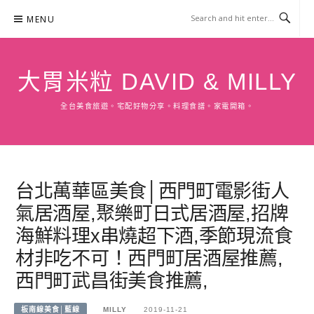
Skip
MENU
to
content
大胃米粒 DAVID & MILLY
全台美食旅遊。宅配好物分享。料理食譜。家電開箱。
台北萬華區美食│西門町電影街人
氣居酒屋,聚樂町日式居酒屋,招牌
海鮮料理x串燒超下酒,季節現流食
材非吃不可！西門町居酒屋推薦,
西門町武昌街美食推薦,
板南線美食│藍線
MILLY
2019-11-21