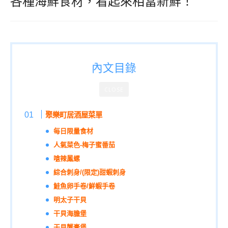
各種海鮮食材，看起來相當新鮮！
內文目錄
CLOSE
聚樂町居酒屋菜單
每日限量食材
人氣菜色-梅子蜜番茄
嗆辣鳳螺
綜合刺身/(限定)甜蝦刺身
鮭魚卵手卷/鮮蝦手卷
明太子干貝
干貝海膽堡
干貝蟹膏堡