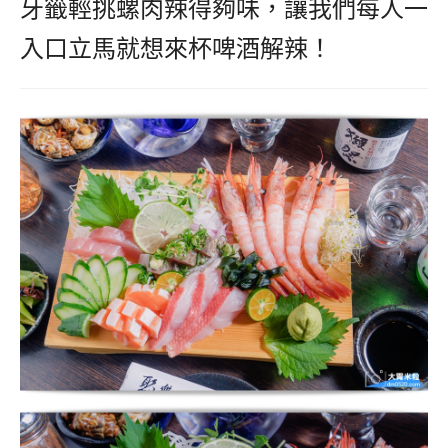
牙籤輕挑螺肉辣得夠味，讓我們每人一
入口立馬就想來杯啤酒解辣！