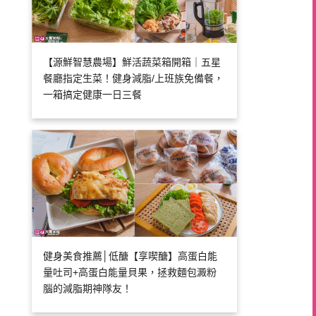
【源鮮智慧農場】鮮活蔬菜箱開箱｜五星
餐廳指定生菜！健身減脂/上班族免備餐，
一箱搞定健康一日三餐
健身美食推薦│低醣【享喫醣】高蛋白能
量吐司+高蛋白能量貝果，拯救麵包澱粉
腦的減脂期神隊友！