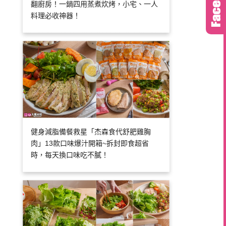
翻廚房！一鍋四用蒸煮炊烤，小宅、一人
料理必收神器！
健身減脂備餐救星「杰森食代舒肥雞胸
肉」13款口味爆汁開箱~拆封即食超省
時，每天換口味吃不膩！