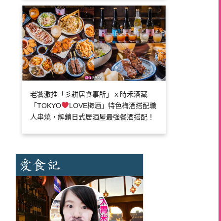
老饕激推「彡耕居食事所」ｘ時禾酒藏
「TOKYO
LOVE梅酒」特色梅酒搭配職
人串燒，解鎖日式居酒屋最強餐酒搭配！