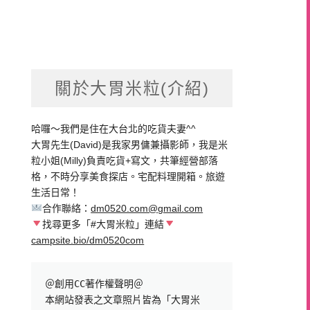
關於大胃米粒(介紹)
哈囉～我們是住在大台北的吃貨夫妻^^
大胃先生(David)是我家男傭兼攝影師，我是米
粒小姐(Milly)負責吃貨+寫文，共筆經營部落
格，不時分享美食探店。宅配料理開箱。旅遊
生活日常！
合作聯絡：
dm0520.com@gmail.com
找尋更多「#大胃米粒」連結
campsite.bio/dm0520com
＠創用CC著作權聲明＠

本網站發表之文章照片皆為「大胃米