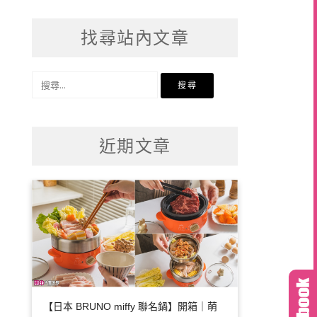
找尋站內文章
搜
尋
關
鍵
近期文章
字:
【日本 BRUNO miffy 聯名鍋】開箱｜萌