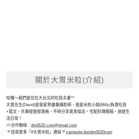
關於大胃米粒(介紹)
哈囉～我們是住在大台北的吃貨夫妻^^
大胃先生(David)是我家男傭兼攝影師，我是米粒小姐(Milly)負責吃貨
+寫文，共筆經營部落格，不時分享美食探店。宅配料理開箱。旅遊生
活日常！
合作聯絡：
dm0520.com@gmail.com
找尋更多「#大胃米粒」連結
campsite.bio/dm0520com