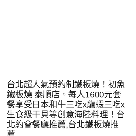
台北超人氣預約制鐵板燒！初魚
鐵板燒 泰順店。每人1600元套
餐享受日本和牛三吃x龍蝦三吃x
生食級干貝等創意海陸料理！台
北約會餐廳推薦,台北鐵板燒推
薦,