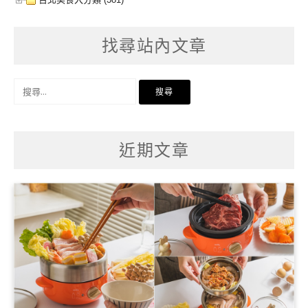
找尋站內文章
搜
尋
關
鍵
字:
近期文章