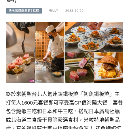
淡水信義線美食│紅線
MILLY
2022-10-29
終於來朝聖台北人氣連鎖鐵板燒「初魚鐵板燒」主
打每人1600元套餐即可享受高CP值海陸大餐！套餐
包含龍蝦三吃和日本和牛三吃，搭配日本廣島牡蠣
或北海道生食級干貝等嚴選食材，米粒特地朝聖品
嚐，真的很推薦大家來這慶生約會喔！ 初魚鐵板燒