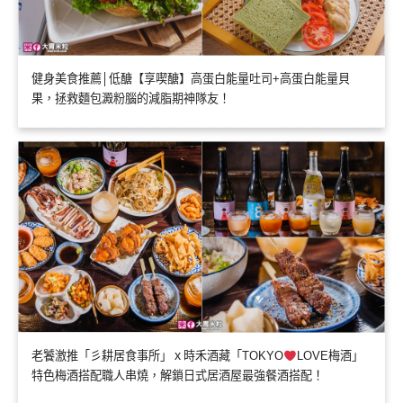
健身美食推薦│低醣【享喫醣】高蛋白能量吐司+高蛋白能量貝
果，拯救麵包澱粉腦的減脂期神隊友！
老饕激推「彡耕居食事所」ｘ時禾酒藏「TOKYO
LOVE梅酒」
特色梅酒搭配職人串燒，解鎖日式居酒屋最強餐酒搭配！