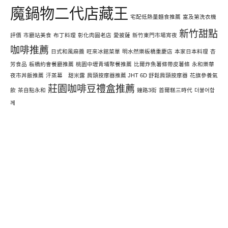
魔鍋物二代店藏王
宅配低熱量麵食推薦
富及第洗衣機
新竹甜點
評價
市廳站美食
布丁料理
彰化肉圓老店
愛披薩
新竹東門市場宵夜
咖啡推薦
日式和風麻醬
旺來冰館菜單
明水然樂板橋重慶店
本家日本料理
杏
芳食品
板橋約會餐廳推薦
桃園中壢青埔聚餐推薦
比爾炸魚薯條帶皮薯條
永和樂華
夜市丼飯推薦
汗蒸幕 甜米露
肩頸按摩器推薦 JHT 6D 舒鬆肩頸按摩器
花旗參養氣
莊園咖啡豆禮盒推薦
飲
茶自點永和
鐘路3街
首爾糕三時代
더불어함
께