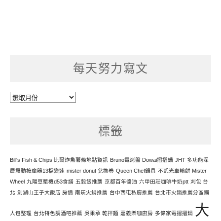
每天努力寫文
每
天
努
標籤
力
寫
文
Bill's Fish & Chips 比爾炸魚薯條地點資訊
Bruno電烤盤 Dowai摺摺鍋
JHT 多功能深
層震動按摩器13檔變速
mister donut 兌換卷
Queen Chef鍋具
不貳光車輪餅 Mister
Wheel
九陽豆漿機d53食譜
五穀飯推薦
京都百年醬油
六甲田莊咖啡牛奶ptt
刈包 台
北
劍湖山王子大飯店 房價
南崁火鍋推薦
台中西屯私廚推薦
台北市火鍋推薦分區懶
大
人包整理
台北特色調酒吧推薦
吳秉承 乾拌麵
嘉義樂咖廚房
多偉家電摺摺鍋