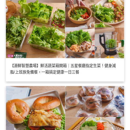
【源鮮智慧農場】鮮活蔬菜箱開箱｜五星餐廳指定生菜！健身減
脂/上班族免備餐，一箱搞定健康一日三餐