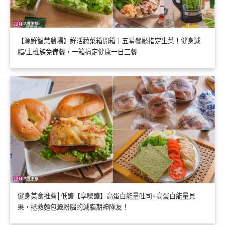
【源鮮智慧農場】鮮活蔬菜箱開箱｜五星餐廳指定生菜！健身減
脂/上班族免備餐，一箱搞定健康一日三餐
健身美食推薦│低醣【享喫醣】高蛋白能量吐司+高蛋白能量貝
果，拯救麵包澱粉腦的減脂期神隊友！