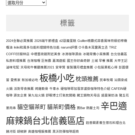
每
天
努
標籤
力
寫
文
2024全聯必買推薦
2026端午節禮盒
d2惡魔蛋糕
Guillen噴霧式蒜香風味特級初榨橄
欖油
ikiiki和風多功能料理鍋特色功能
narumi評價
O卡桑木耳露黃立丞
TRIZ
COFFEE樹林店
中壢藝術館附近美食
冰滴咖啡源由
冰箱常備小菜推薦
台北信義區
私廚料理推薦
台灣咖喱 巨無霸
嘉鴻遊艇
國王你好曲奇餅
土城 早餐 推薦
大甲王記
滷味宅配
天母和牛餐廳推薦2021
安宰賢
客製彌月禮盒推薦
小包裝果乾心得
彭園便
板橋小吃
枕頭推薦
當
愛煮家
新加坡必吃
民奉牧場
汕頭泉成
火鍋
派對零食推薦
烤雞軟骨
牛車水
硬咖啡耶加雪菲濾掛咖啡特色介紹 CAFEIN硬
咖啡 源友企業
第九站火鍋
舒眠博士打氣枕開箱
藏王鍋物天母店
諾曼第奶油
豬五花
辛巴適
貓空貓茶町
貓茶町價格
蔥肉串
賈Bar 熱壓土司
麻辣鍋台北信義區店
鈺善閣素養生懷石料理台北
饒河街 胡椒餅
高雄咖哩飯推薦
黑沃防彈咖啡超商