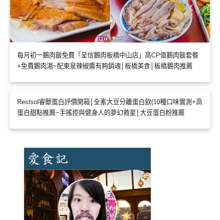
每月初一鵝肉飯免費「呈信鵝肉板橋中山店」高CP值鵝肉飯套餐
+免費鵝肉湯~配東泉辣椒醬有夠銷魂│板橋美食│板橋鵝肉推薦
Restsol睿獸蛋白評價開箱│全素大豆分離蛋白飲(10種口味實測+高
蛋白甜點推薦~手搖控與健身人的夢幻救星│大豆蛋白粉推薦