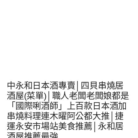
中永和日本酒專賣│四貝串燒居
酒屋(菜單)│職人老闆老闆娘都是
「國際唎酒師」上百款日本酒加
串燒料理連木曜阿公都大推│捷
運永安市場站美食推薦│永和居
酒屋推薦最強