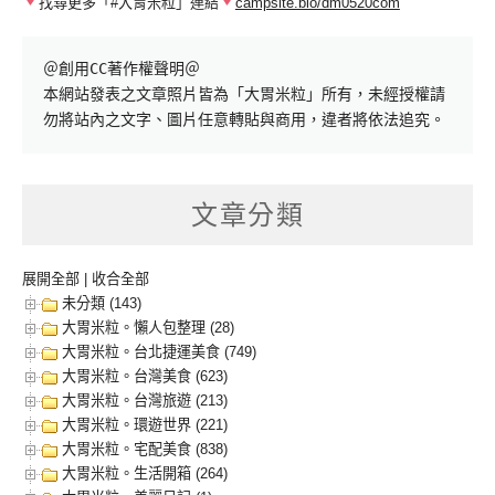
找尋更多「#大胃米粒」連結
campsite.bio/dm0520com
＠創用CC著作權聲明＠

本網站發表之文章照片皆為「大胃米粒」所有，未經授權請
勿將站內之文字、圖片任意轉貼與商用，違者將依法追究。
文章分類
展開全部
|
收合全部
未分類 (143)
大胃米粒。懶人包整理 (28)
大胃米粒。台北捷運美食 (749)
大胃米粒。台灣美食 (623)
大胃米粒。台灣旅遊 (213)
大胃米粒。環遊世界 (221)
大胃米粒。宅配美食 (838)
大胃米粒。生活開箱 (264)