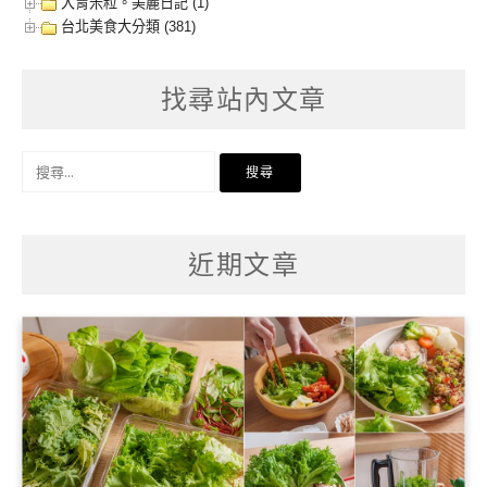
大胃米粒。美麗日記 (1)
台北美食大分類 (381)
找尋站內文章
搜
尋
關
鍵
字:
近期文章