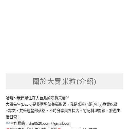
關於大胃米粒(介紹)
哈囉～我們是住在大台北的吃貨夫妻^^
大胃先生(David)是我家男傭兼攝影師，我是米粒小姐(Milly)負責吃貨
+寫文，共筆經營部落格，不時分享美食探店。宅配料理開箱。旅遊生
活日常！
合作聯絡：
dm0520.com@gmail.com