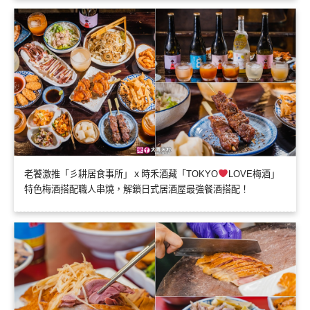
老饕激推「彡耕居食事所」ｘ時禾酒藏「TOKYO
LOVE梅酒」
特色梅酒搭配職人串燒，解鎖日式居酒屋最強餐酒搭配！