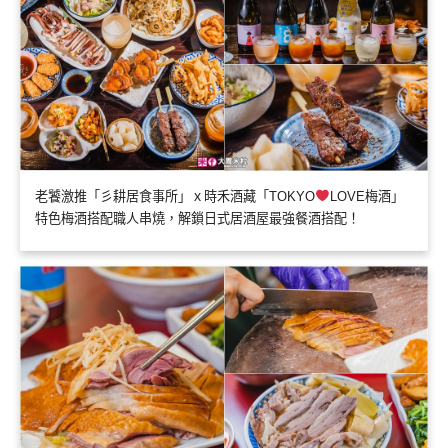
老饕激推「彡耕居食事所」ｘ時禾酒藏「TOKYO
LOVE梅酒」
特色梅酒搭配職人串燒，解鎖日式居酒屋最強餐酒搭配！