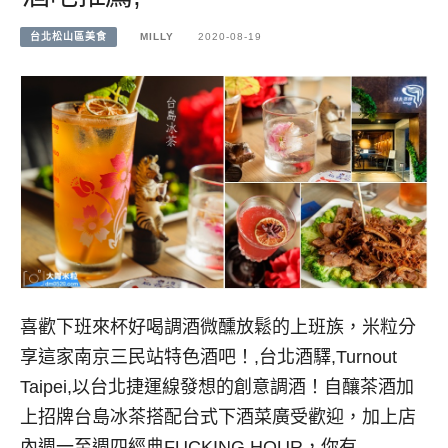
台北松山區美食
MILLY
2020-08-19
喜歡下班來杯好喝調酒微醺放鬆的上班族，米粒分
享這家南京三民站特色酒吧！,台北酒驛,Turnout
Taipei,以台北捷運線發想的創意調酒！自釀茶酒加
上招牌台島冰茶搭配台式下酒菜廣受歡迎，加上店
內週一至週四經典FUCKING HOUR，你有…