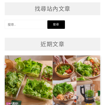
找尋站內文章
搜
尋
關
鍵
字:
近期文章