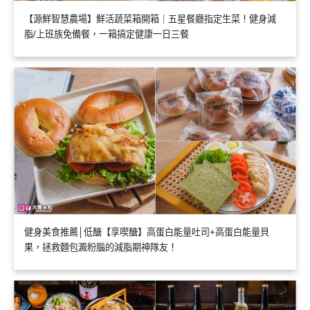
【源鮮智慧農場】鮮活蔬菜箱開箱｜五星餐廳指定生菜！健身減
脂/上班族免備餐，一箱搞定健康一日三餐
健身美食推薦│低醣【享喫醣】高蛋白能量吐司+高蛋白能量貝
果，拯救麵包澱粉腦的減脂期神隊友！