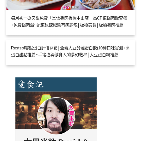
每月初一鵝肉飯免費「呈信鵝肉板橋中山店」高CP值鵝肉飯套餐
+免費鵝肉湯~配東泉辣椒醬有夠銷魂│板橋美食│板橋鵝肉推薦
Restsol睿獸蛋白評價開箱│全素大豆分離蛋白飲(10種口味實測+高
蛋白甜點推薦~手搖控與健身人的夢幻救星│大豆蛋白粉推薦