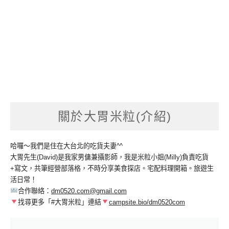
關於大胃米粒(介紹)
哈囉～我們是住在大台北的吃貨夫妻^^
大胃先生(David)是我家男傭兼攝影師，我是米粒小姐(Milly)負責吃貨
+寫文，共筆經營部落格，不時分享美食探店。宅配料理開箱。旅遊生
活日常！
合作聯絡：
dm0520.com@gmail.com
找尋更多「#大胃米粒」連結
campsite.bio/dm0520com