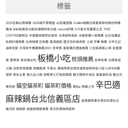
標籤
力
寫
文
2024全聯必買推薦
2026端午節禮盒
d2惡魔蛋糕
Guillen噴霧式蒜香風味特級初榨橄
欖油
ikiiki和風多功能料理鍋特色功能
narumi評價
O卡桑木耳露黃立丞
TRIZ
COFFEE樹林店
中壢藝術館附近美食
冰滴咖啡源由
冰箱常備小菜推薦
台北信義區
私廚料理推薦
台灣咖喱 巨無霸
嘉鴻遊艇
國王你好曲奇餅
土城 早餐 推薦
大甲王記
滷味宅配
天母和牛餐廳推薦2021
安宰賢
客製彌月禮盒推薦
小包裝果乾心得
彭園便
板橋小吃
枕頭推薦
當
愛煮家
新加坡必吃
民奉牧場
汕頭泉成
火鍋
派對零食推薦
烤雞軟骨
牛車水
硬咖啡耶加雪菲濾掛咖啡特色介紹 CAFEIN硬
咖啡 源友企業
第九站火鍋
舒眠博士打氣枕開箱
藏王鍋物天母店
諾曼第奶油
豬五花
辛巴適
貓空貓茶町
貓茶町價格
蔥肉串
賈Bar 熱壓土司
麻辣鍋台北信義區店
鈺善閣素養生懷石料理台北
饒河街 胡椒餅
高雄咖哩飯推薦
黑沃防彈咖啡超商