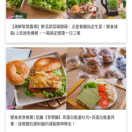
【源鮮智慧農場】鮮活蔬菜箱開箱｜五星餐廳指定生菜！健身減
脂/上班族免備餐，一箱搞定健康一日三餐
健身美食推薦│低醣【享喫醣】高蛋白能量吐司+高蛋白能量貝
果，拯救麵包澱粉腦的減脂期神隊友！