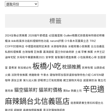
每
天
努
標籤
力
寫
文
2024全聯必買推薦
2026端午節禮盒
d2惡魔蛋糕
Guillen噴霧式蒜香風味特級初榨橄
欖油
ikiiki和風多功能料理鍋特色功能
narumi評價
O卡桑木耳露黃立丞
TRIZ
COFFEE樹林店
中壢藝術館附近美食
冰滴咖啡源由
冰箱常備小菜推薦
台北信義區
私廚料理推薦
台灣咖喱 巨無霸
嘉鴻遊艇
國王你好曲奇餅
土城 早餐 推薦
大甲王記
滷味宅配
天母和牛餐廳推薦2021
安宰賢
客製彌月禮盒推薦
小包裝果乾心得
彭園便
板橋小吃
枕頭推薦
當
愛煮家
新加坡必吃
民奉牧場
汕頭泉成
火鍋
派對零食推薦
烤雞軟骨
牛車水
硬咖啡耶加雪菲濾掛咖啡特色介紹 CAFEIN硬
咖啡 源友企業
第九站火鍋
舒眠博士打氣枕開箱
藏王鍋物天母店
諾曼第奶油
豬五花
辛巴適
貓空貓茶町
貓茶町價格
蔥肉串
賈Bar 熱壓土司
麻辣鍋台北信義區店
鈺善閣素養生懷石料理台北
饒河街 胡椒餅
高雄咖哩飯推薦
黑沃防彈咖啡超商