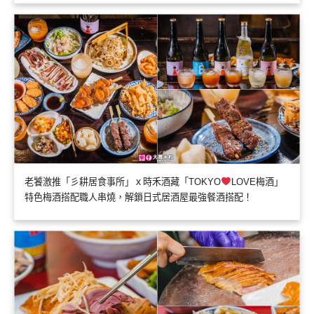
老饕激推「彡耕居食事所」ｘ時禾酒藏「TOKYO
LOVE梅酒」
特色梅酒搭配職人串燒，解鎖日式居酒屋最強餐酒搭配！