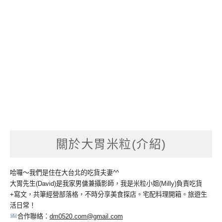
關於大胃米粒(介紹)
哈囉～我們是住在大台北的吃貨夫妻^^
大胃先生(David)是我家男傭兼攝影師，我是米粒小姐(Milly)負責吃貨
+寫文，共筆經營部落格，不時分享美食探店。宅配料理開箱。旅遊生
活日常！
合作聯絡：
dm0520.com@gmail.com