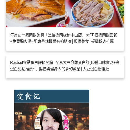
每月初一鵝肉飯免費「呈信鵝肉板橋中山店」高CP值鵝肉飯套餐
+免費鵝肉湯~配東泉辣椒醬有夠銷魂│板橋美食│板橋鵝肉推薦
Restsol睿獸蛋白評價開箱│全素大豆分離蛋白飲(10種口味實測+高
蛋白甜點推薦~手搖控與健身人的夢幻救星│大豆蛋白粉推薦