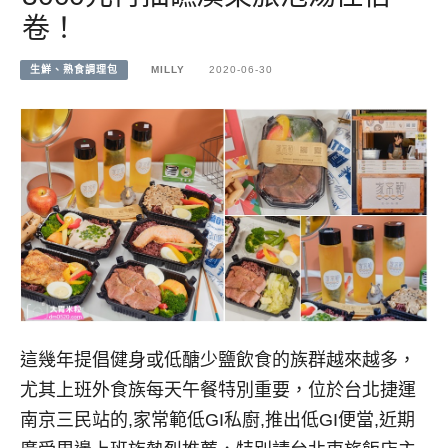
卷！
生鮮、熟食調理包
MILLY
2020-06-30
這幾年提倡健身或低醣少鹽飲食的族群越來越多，
尤其上班外食族每天午餐特別重要，位於台北捷運
南京三民站的,家常範低GI私廚,推出低GI便當,近期