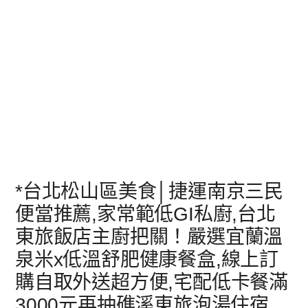
*台北松山區美食│捷運南京三民
便當推薦,家常範低GI私廚,台北
東旅飯店主廚把關！嚴選宜蘭溫
泉米x低溫舒肥健康餐盒,線上訂
購自取外送超方便,宅配低卡餐滿
3000元再抽礁溪東旅泡湯住宿