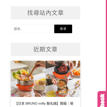
找尋站內文章
搜
尋
關
鍵
近期文章
字:
【日本 BRUNO miffy 聯名鍋】開箱｜萌