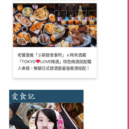
老饕激推「彡耕居食事所」ｘ時禾酒藏
「TOKYO
LOVE梅酒」特色梅酒搭配職
人串燒，解鎖日式居酒屋最強餐酒搭配！