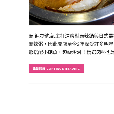
麻.辣壹號店,主打清爽型麻辣鍋與日式
麻辣粥，因此開店至今2年深受許多明
蝦搭配小鮑魚，超級澎湃！精選肉盤也
CONTINUE READING