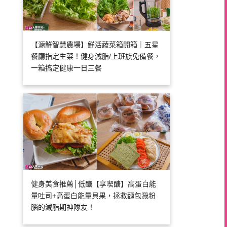
【源鮮智慧農場】鮮活蔬菜箱開箱｜五星
餐廳指定生菜！健身減脂/上班族免備餐，
一箱搞定健康一日三餐
健身美食推薦│低醣【享喫醣】高蛋白能
量吐司+高蛋白能量貝果，拯救麵包澱粉
腦的減脂期神隊友！