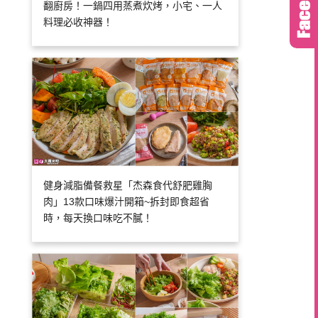
翻廚房！一鍋四用蒸煮炊烤，小宅、一人
料理必收神器！
健身減脂備餐救星「杰森食代舒肥雞胸
肉」13款口味爆汁開箱~拆封即食超省
時，每天換口味吃不膩！