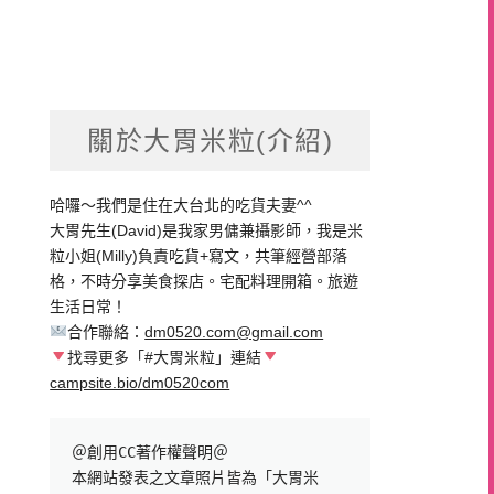
關於大胃米粒(介紹)
哈囉～我們是住在大台北的吃貨夫妻^^
大胃先生(David)是我家男傭兼攝影師，我是米
粒小姐(Milly)負責吃貨+寫文，共筆經營部落
格，不時分享美食探店。宅配料理開箱。旅遊
生活日常！
合作聯絡：
dm0520.com@gmail.com
找尋更多「#大胃米粒」連結
campsite.bio/dm0520com
＠創用CC著作權聲明＠

本網站發表之文章照片皆為「大胃米