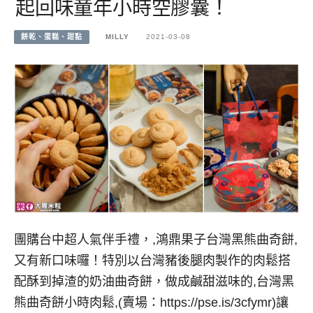
起回味童年小時空膠囊！
餅乾、蛋糕、甜點
MILLY
2021-03-08
團購台中超人氣伴手禮，,鴻鼎果子台灣黑熊曲奇餅,
又有新口味囉！特別以台灣豬後腿肉製作的肉鬆搭
配酥到掉渣的奶油曲奇餅，做成鹹甜滋味的,台灣黑
熊曲奇餅小時肉鬆,(賣場：https://pse.is/3cfymr)讓