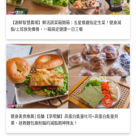
【源鮮智慧農場】鮮活蔬菜箱開箱｜五星餐廳指定生菜！健身減
脂/上班族免備餐，一箱搞定健康一日三餐
健身美食推薦│低醣【享喫醣】高蛋白能量吐司+高蛋白能量貝
果，拯救麵包澱粉腦的減脂期神隊友！