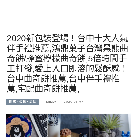
2020新包裝登場！台中十大人氣
伴手禮推薦,鴻鼎菓子台灣黑熊曲
奇餅/蜂蜜檸檬曲奇餅,5倍時間手
工打發,愛上入口即溶的鬆酥感！
台中曲奇餅推薦,台中伴手禮推
薦,宅配曲奇餅推薦,
餅乾、蛋糕、甜點
MILLY
2020-05-07