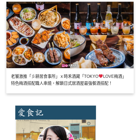
老饕激推「彡耕居食事所」ｘ時禾酒藏「TOKYO
LOVE梅酒」
特色梅酒搭配職人串燒，解鎖日式居酒屋最強餐酒搭配！