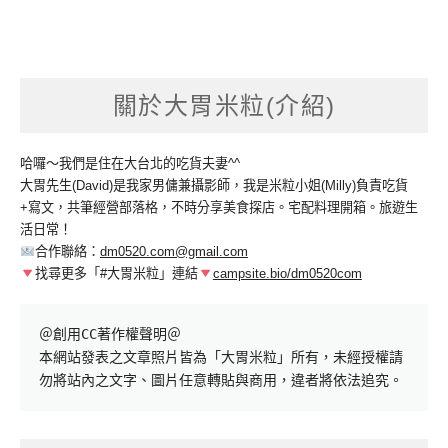
關於大胃米粒(介紹)
哈囉～我們是住在大台北的吃貨夫妻^^
大胃先生(David)是我家男傭兼攝影師，我是米粒小姐(Milly)負責吃貨
+寫文，共筆經營部落格，不時分享美食探店。宅配料理開箱。旅遊生
活日常！
合作聯絡：
dm0520.com@gmail.com
找尋更多「#大胃米粒」連結
campsite.bio/dm0520com
＠創用CC著作權聲明＠

本網站發表之文章照片皆為「大胃米粒」所有，未經授權請
勿將站內之文字、圖片任意轉貼與商用，違者將依法追究。