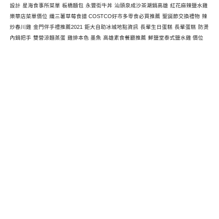
設計
星海食事所菜單
板橋麵包
永豐街牛丼
汕頭泉成沙茶潮鍋高雄
紅花麻辣鹽水雞
樂華店菜單價位
纖三薯草莓食譜 COSTCO好市多零食必買推薦
聖誕節交換禮物
辣
炒春川雞
金門伴手禮推薦2021
鉅大自助冰城地點資訊
長輩生日蛋糕
長輩蛋糕
防燙
內鍋把手
雙營涼麵蒸蛋
雞排本色 墨魚
高雄素食餐廳推薦
鮮鹽堂泰式鹽水雞 價位