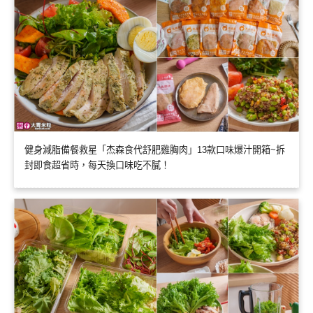
健身減脂備餐救星「杰森食代舒肥雞胸肉」13款口味爆汁開箱~拆
封即食超省時，每天換口味吃不膩！