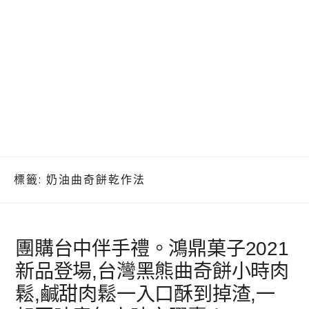
標籤:
奶油曲奇餅乾作法
團購台中伴手禮。鴻鼎菓子2021
新品登場,台灣黑熊曲奇餅小時肉
鬆,鹹甜肉鬆一入口酥到掉渣,一