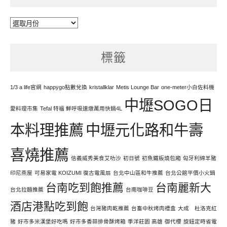
每
天
努
標籤
力
寫
文
1/3 a life官網
happygo點數兌換
kristallklar
Metis Lounge Bar
one-meter小白佐料機
中壢SOGO日
愛料理市集
Tefal 特福 鮮呼吸速燉萬用快鍋4L
本料理推薦
中壢元化路和牛壽
喜燒推薦
信義威秀美食艾叻沙
初日號
初魚鐵板燒包廂
匈牙利綿羊豬
印尼燕屋
可易家電 KOIZUMI 復古電風扇
台北中山區和牛推薦
台北公館平價小火鍋
台南吃到飽推薦
台南麗新大
台北拉麵推薦
台南咖啡豆
酒店港點吃到飽
台灣豬肉乾推薦
台畜中秋烤肉禮盒
大成 杜洛克紅
豬
好市多米漢堡好吃嗎
好市多香蒜排骨酥烤箱
季洋莊園 高雄
御代櫻
旋鈕定時省電