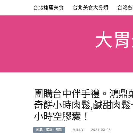
Skip
台北捷運美食
台北美食大分類
台灣各
to
content
大胃米
團購台中伴手禮。鴻鼎菓
奇餅小時肉鬆,鹹甜肉鬆
小時空膠囊！
MILLY
2021-03-08
餅乾、蛋糕、甜點