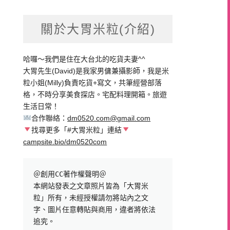
關於大胃米粒(介紹)
哈囉～我們是住在大台北的吃貨夫妻^^
大胃先生(David)是我家男傭兼攝影師，我是米
粒小姐(Milly)負責吃貨+寫文，共筆經營部落
格，不時分享美食探店。宅配料理開箱。旅遊
生活日常！
合作聯絡：
dm0520.com@gmail.com
找尋更多「#大胃米粒」連結
campsite.bio/dm0520com
＠創用CC著作權聲明＠

本網站發表之文章照片皆為「大胃米
粒」所有，未經授權請勿將站內之文
字、圖片任意轉貼與商用，違者將依法
追究。