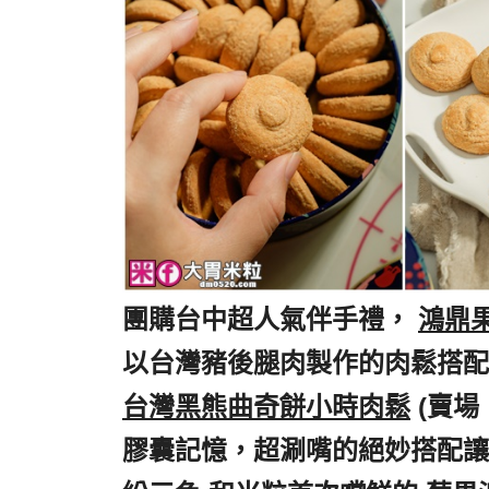
團購台中超人氣伴手禮，
,
鴻鼎
以台灣豬後腿肉製作的肉鬆搭配
台灣黑熊曲奇餅小時肉鬆
,
(賣場
膠囊記憶，超涮嘴的絕妙搭配讓