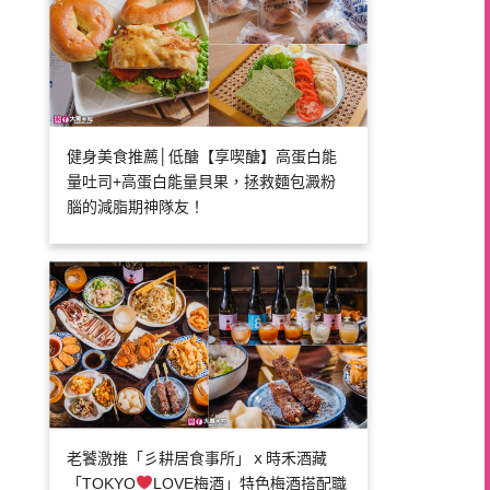
健身美食推薦│低醣【享喫醣】高蛋白能
量吐司+高蛋白能量貝果，拯救麵包澱粉
腦的減脂期神隊友！
老饕激推「彡耕居食事所」ｘ時禾酒藏
「TOKYO
LOVE梅酒」特色梅酒搭配職