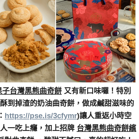
果子台灣黑熊曲奇餅
,
又有新口味囉！特別
酥到掉渣的奶油曲奇餅，做成鹹甜滋味的
,
：
https://pse.is/3cfymr
)讓人重返小時空
人一吃上癮，加上招牌
,
台灣黑熊
曲奇餅繽